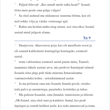
7
Paljud ütlevad: „Kes annab meile näha head?” Issand,
tõsta meie peale oma palge valgus!
8
Sa oled andnud mu südamesse suurema rõõmu, kui oli
neil rohke vilja ja värske veinisaagi ajal.
9
Rahus ma heidan maha ning uinun, sest sina üksi, Issand,
asetad mind julgesti elama.
Tn 9
1
Daarjavese, Ahasverose poja, kes oli meedlaste soost ja
oli saanud kaldealaste kuningriigi kuningaks, esimesel
aastal,
2
tema valitsemise esimesel aastal panin mina, Taaniel,
raamatuis tähele aastate arvu, mis prohvet Jeremijale tulnud
Issanda sõna järgi pidi täide minema Jeruusalemma
varemeisoleku kohta - seitsekümmend aastat.
3
Ja ma pöörasin oma näo Issanda Jumala poole, otsides
teda palve ja anumistega, paastudes, kotiriides ja tuhas.
4
Ma palusin Issandat, oma Jumalat, tunnistasin ja ütlesin:
„Oh Issand, sina oled suur ja kardetav Jumal, kes peab
lepingut ja osutab heldust neile, kes teda armastavad ja tema