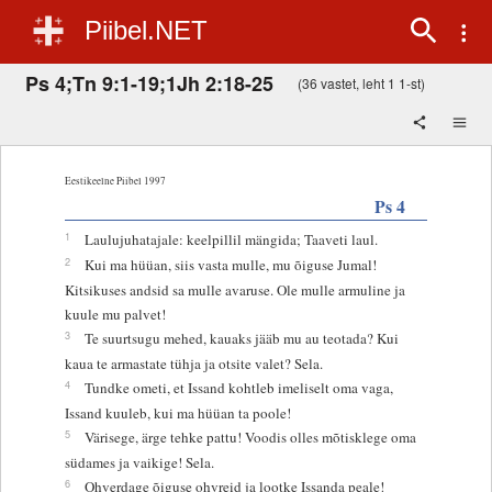
Piibel.NET
Ps 4;Tn 9:1-19;1Jh 2:18-25
(36 vastet, leht 1 1-st)
Eestikeelne Piibel 1997
Ps 4
1
Laulujuhatajale: keelpillil mängida; Taaveti laul.
2
Kui ma hüüan, siis vasta mulle, mu õiguse Jumal!
Kitsikuses andsid sa mulle avaruse. Ole mulle armuline ja
kuule mu palvet!
3
Te suurtsugu mehed, kauaks jääb mu au teotada? Kui
kaua te armastate tühja ja otsite valet? Sela.
4
Tundke ometi, et Issand kohtleb imeliselt oma vaga,
Issand kuuleb, kui ma hüüan ta poole!
5
Värisege, ärge tehke pattu! Voodis olles mõtisklege oma
südames ja vaikige! Sela.
6
Ohverdage õiguse ohvreid ja lootke Issanda peale!