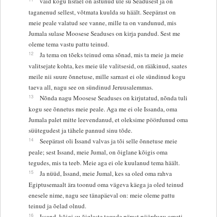
vaid kogu Iisrael on astunud üle su Seadusest ja on
taganenud sellest, võtmata kuulda su häält. Seepärast on
meie peale valatud see vanne, mille ta on vandunud, mis
Jumala sulase Moosese Seaduses on kirja pandud. Sest me
oleme tema vastu pattu teinud.
12
Ja tema on tõeks teinud oma sõnad, mis ta meie ja meie
valitsejate kohta, kes meie üle valitsesid, on rääkinud, saates
meile nii suure õnnetuse, mille sarnast ei ole sündinud kogu
taeva all, nagu see on sündinud Jeruusalemmas.
13
Nõnda nagu Moosese Seaduses on kirjutatud, nõnda tuli
kogu see õnnetus meie peale. Aga me ei ole Issanda, oma
Jumala palet mitte leevendanud, et oleksime pöördunud oma
süütegudest ja tähele pannud sinu tõde.
14
Seepärast oli Issand valvas ja tõi selle õnnetuse meie
peale; sest Issand, meie Jumal, on õiglane kõigis oma
tegudes, mis ta teeb. Meie aga ei ole kuulanud tema häält.
15
Ja nüüd, Issand, meie Jumal, kes sa oled oma rahva
Egiptusemaalt ära toonud oma vägeva käega ja oled teinud
enesele nime, nagu see tänapäeval on: meie oleme pattu
teinud ja õelad olnud.
16
Issand, kõigi su õiglaste tegude pärast pöördugu ometi