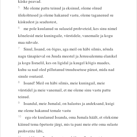
käske peavad.
5
Me oleme pattu teinud ja eksinud, oleme olnud
ülekohtused ja oleme hakanud vastu, oleme taganenud su
käskudest ja seadustest,
6
me pole kuulanud su sulaseid prohveteid, kes sinu nimel
kõnelesid meie kuningaile, vürstidele, vanemaile ja kogu
maa rahvale.
7
Sinul, Issand, on õigus, aga meil on häbi silmis, nõnda
nagu tänapäeval on Juuda meestel ja Jeruusalemma elanikel
ja kogu Iisraelil, kes on ligidal ja kaugel kõigis maades,
kuhu sa nad oled pillutanud truudusetuse pärast, mida nad
sinule osutasid.
8
Issand! Meil on häbi silmis, meie kuningail, meie
vürstidel ja meie vanemail, et me oleme sinu vastu pattu
teinud.
9
Issandal, meie Jumalal, on halastus ja andeksand, kuigi
me oleme hakanud temale vastu
10
ega ole kuulanud Issanda, oma Jumala häält, et oleksime
käinud tema õpetuste järgi, mis ta pani meie ette oma sulaste
prohvetite läbi,
11