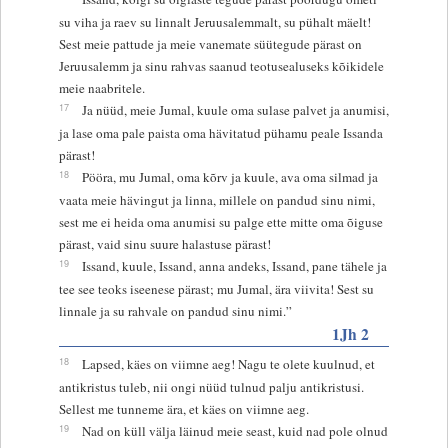
su viha ja raev su linnalt Jeruusalemmalt, su pühalt mäelt!
Sest meie pattude ja meie vanemate süütegude pärast on
Jeruusalemm ja sinu rahvas saanud teotusealuseks kõikidele
meie naabritele.
17
Ja nüüd, meie Jumal, kuule oma sulase palvet ja anumisi,
ja lase oma pale paista oma hävitatud pühamu peale Issanda
pärast!
18
Pööra, mu Jumal, oma kõrv ja kuule, ava oma silmad ja
vaata meie hävingut ja linna, millele on pandud sinu nimi,
sest me ei heida oma anumisi su palge ette mitte oma õiguse
pärast, vaid sinu suure halastuse pärast!
19
Issand, kuule, Issand, anna andeks, Issand, pane tähele ja
tee see teoks iseenese pärast; mu Jumal, ära viivita! Sest su
linnale ja su rahvale on pandud sinu nimi.”
1Jh 2
18
Lapsed, käes on viimne aeg! Nagu te olete kuulnud, et
antikristus tuleb, nii ongi nüüd tulnud palju antikristusi.
Sellest me tunneme ära, et käes on viimne aeg.
19
Nad on küll välja läinud meie seast, kuid nad pole olnud