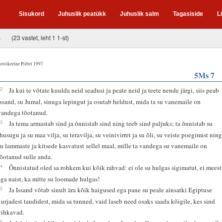
Sisukord
Juhuslik peatükk
Juhuslik salm
Tagasiside
L
6
(23 vastet, leht 1 1-st)
estikeelne Piibel 1997
5Ms 7
12
Ja kui te võtate kuulda neid seadusi ja peate neid ja teete nende järgi, siis peab
Issand, su Jumal, sinuga lepingut ja osutab heldust, mida ta su vanemaile on
vandega tõotanud.
13
Ja tema armastab sind ja õnnistab sind ning teeb sind paljuks; ta õnnistab su
ihusugu ja su maa vilja, su teravilja, su veinivirret ja su õli, su veiste poegimist nin
su lammaste ja kitsede kasvatust sellel maal, mille ta vandega su vanemaile on
tõotanud sulle anda.
14
Õnnistatud oled sa rohkem kui kõik rahvad: ei ole su hulgas sigimatut, ei meest
ega naist, ka mitte su loomade hulgas!
15
Ja Issand võtab sinult ära kõik haigused ega pane su peale ainsatki Egiptuse
kurjadest taudidest, mida sa tunned, vaid laseb need osaks saada kõigile, kes sind
vihkavad.
16