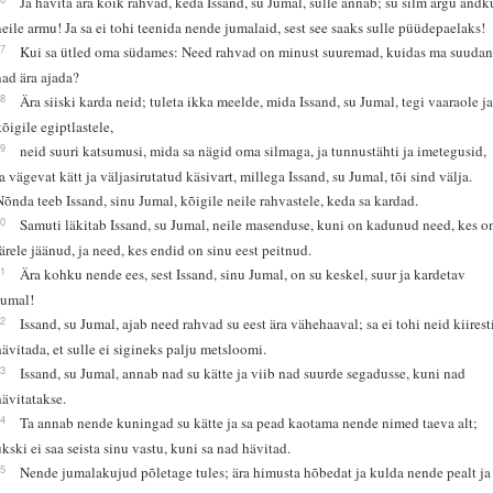
Ja hävita ära kõik rahvad, keda Issand, su Jumal, sulle annab; su silm ärgu andk
neile armu! Ja sa ei tohi teenida nende jumalaid, sest see saaks sulle püüdepaelaks!
17
Kui sa ütled oma südames: Need rahvad on minust suuremad, kuidas ma suuda
nad ära ajada?
18
Ära siiski karda neid; tuleta ikka meelde, mida Issand, su Jumal, tegi vaaraole j
kõigile egiptlastele,
19
neid suuri katsumusi, mida sa nägid oma silmaga, ja tunnustähti ja imetegusid,
ja vägevat kätt ja väljasirutatud käsivart, millega Issand, su Jumal, tõi sind välja.
Nõnda teeb Issand, sinu Jumal, kõigile neile rahvastele, keda sa kardad.
20
Samuti läkitab Issand, su Jumal, neile masenduse, kuni on kadunud need, kes o
järele jäänud, ja need, kes endid on sinu eest peitnud.
21
Ära kohku nende ees, sest Issand, sinu Jumal, on su keskel, suur ja kardetav
Jumal!
22
Issand, su Jumal, ajab need rahvad su eest ära vähehaaval; sa ei tohi neid kiirest
hävitada, et sulle ei sigineks palju metsloomi.
23
Issand, su Jumal, annab nad su kätte ja viib nad suurde segadusse, kuni nad
hävitatakse.
24
Ta annab nende kuningad su kätte ja sa pead kaotama nende nimed taeva alt;
ükski ei saa seista sinu vastu, kuni sa nad hävitad.
25
Nende jumalakujud põletage tules; ära himusta hõbedat ja kulda nende pealt ja