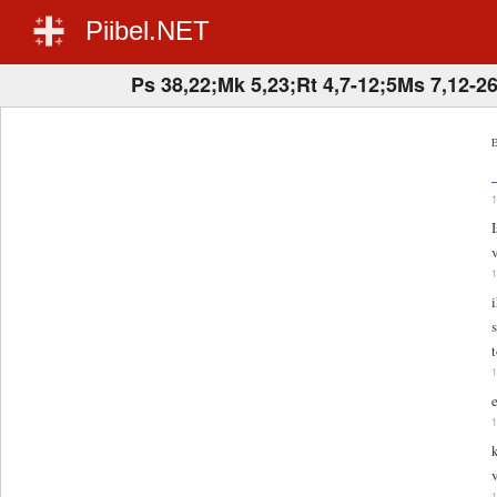
Piibel.NET
Ps 38,22;Mk 5,23;Rt 4,7-12;5Ms 7,12-2
E