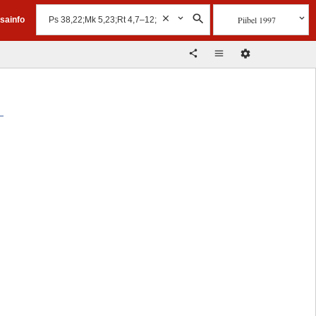
Piibel 1997
isainfo
g