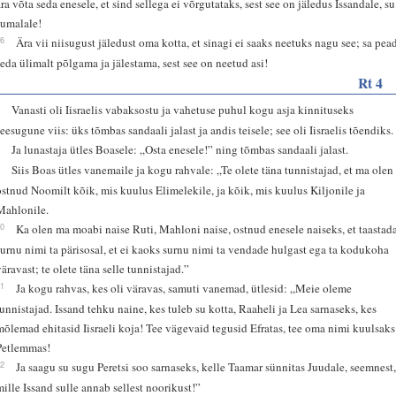
ära võta seda enesele, et sind sellega ei võrgutataks, sest see on jäledus Issandale, su
Jumalale!
26
Ära vii niisugust jäledust oma kotta, et sinagi ei saaks neetuks nagu see; sa pea
seda ülimalt põlgama ja jälestama, sest see on neetud asi!
Rt 4
7
Vanasti oli Iisraelis vabaksostu ja vahetuse puhul kogu asja kinnituseks
seesugune viis: üks tõmbas sandaali jalast ja andis teisele; see oli Iisraelis tõendiks.
8
Ja lunastaja ütles Boasele: „Osta enesele!” ning tõmbas sandaali jalast.
9
Siis Boas ütles vanemaile ja kogu rahvale: „Te olete täna tunnistajad, et ma olen
ostnud Noomilt kõik, mis kuulus Elimelekile, ja kõik, mis kuulus Kiljonile ja
Mahlonile.
10
Ka olen ma moabi naise Ruti, Mahloni naise, ostnud enesele naiseks, et taastad
surnu nimi ta pärisosal, et ei kaoks surnu nimi ta vendade hulgast ega ta kodukoha
väravast; te olete täna selle tunnistajad.”
11
Ja kogu rahvas, kes oli väravas, samuti vanemad, ütlesid: „Meie oleme
tunnistajad. Issand tehku naine, kes tuleb su kotta, Raaheli ja Lea sarnaseks, kes
mõlemad ehitasid Iisraeli koja! Tee vägevaid tegusid Efratas, tee oma nimi kuulsaks
Petlemmas!
12
Ja saagu su sugu Peretsi soo sarnaseks, kelle Taamar sünnitas Juudale, seemnest
mille Issand sulle annab sellest noorikust!”