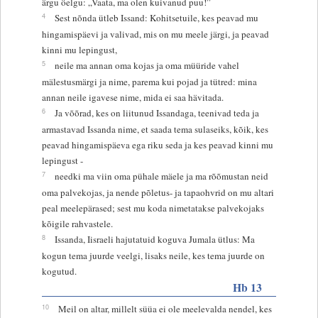
ärgu öelgu: „Vaata, ma olen kuivanud puu!”
4
Sest nõnda ütleb Issand: Kohitsetuile, kes peavad mu
hingamispäevi ja valivad, mis on mu meele järgi, ja peavad
kinni mu lepingust,
5
neile ma annan oma kojas ja oma müüride vahel
mälestusmärgi ja nime, parema kui pojad ja tütred: mina
annan neile igavese nime, mida ei saa hävitada.
6
Ja võõrad, kes on liitunud Issandaga, teenivad teda ja
armastavad Issanda nime, et saada tema sulaseiks, kõik, kes
peavad hingamispäeva ega riku seda ja kes peavad kinni mu
lepingust -
7
needki ma viin oma pühale mäele ja ma rõõmustan neid
oma palvekojas, ja nende põletus- ja tapaohvrid on mu altari
peal meelepärased; sest mu koda nimetatakse palvekojaks
kõigile rahvastele.
8
Issanda, Iisraeli hajutatuid koguva Jumala ütlus: Ma
kogun tema juurde veelgi, lisaks neile, kes tema juurde on
kogutud.
Hb 13
10
Meil on altar, millelt süüa ei ole meelevalda nendel, kes