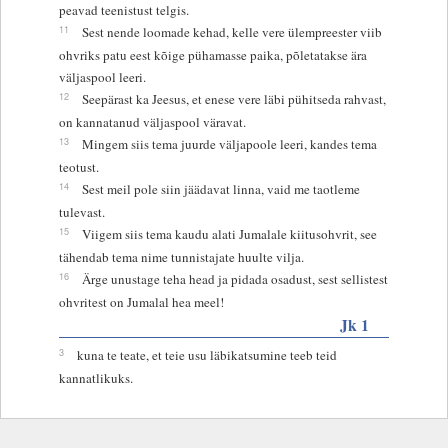
peavad teenistust telgis.
11
Sest nende loomade kehad, kelle vere ülempreester viib
ohvriks patu eest kõige pühamasse paika, põletatakse ära
väljaspool leeri.
12
Seepärast ka Jeesus, et enese vere läbi pühitseda rahvast,
on kannatanud väljaspool väravat.
13
Mingem siis tema juurde väljapoole leeri, kandes tema
teotust.
14
Sest meil pole siin jäädavat linna, vaid me taotleme
tulevast.
15
Viigem siis tema kaudu alati Jumalale kiitusohvrit, see
tähendab tema nime tunnistajate huulte vilja.
16
Ärge unustage teha head ja pidada osadust, sest sellistest
ohvritest on Jumalal hea meel!
Jk 1
3
kuna te teate, et teie usu läbikatsumine teeb teid
kannatlikuks.