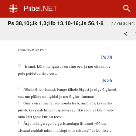
Piibel.NET
Ps 38,10;Jk 1,3;Hb 13,10-16;Js 56,1-8
(17 vastet, leht 
Eestikeelne Piibel 1997
Ps 38
10
Issand, kõik mu igatsus on sinu ees, ja mu ohkamine
pole peidetud sinu eest.
Js 56
1
Nõnda ütleb Issand: Pange tähele õigust ja olge õiglased,
sest mu pääste on ligidal ja mu õiglus ilmumas!
2
Õnnis on inimene, kes nõnda teeb, inimlaps, kes selles
püsib, kes peab hingamispäeva ega riku seda, ja kes hoiab
oma kätt igast kurjast teost.
3
Ärgu rääkigu ega öelgu Issandaga liitunud võõras:
„Issand eraldab mind muidugi oma rahvast!” Ja kohitsetu