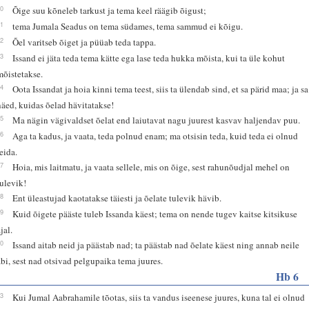
30
Õige suu kõneleb tarkust ja tema keel räägib õigust;
31
tema Jumala Seadus on tema südames, tema sammud ei kõigu.
32
Õel varitseb õiget ja püüab teda tappa.
33
Issand ei jäta teda tema kätte ega lase teda hukka mõista, kui ta üle kohut
mõistetakse.
34
Oota Issandat ja hoia kinni tema teest, siis ta ülendab sind, et sa pärid maa; ja sa
näed, kuidas õelad hävitatakse!
35
Ma nägin vägivaldset õelat end laiutavat nagu juurest kasvav haljendav puu.
36
Aga ta kadus, ja vaata, teda polnud enam; ma otsisin teda, kuid teda ei olnud
leida.
37
Hoia, mis laitmatu, ja vaata sellele, mis on õige, sest rahunõudjal mehel on
tulevik!
38
Ent üleastujad kaotatakse täiesti ja õelate tulevik hävib.
39
Kuid õigete pääste tuleb Issanda käest; tema on nende tugev kaitse kitsikuse
jal.
40
Issand aitab neid ja päästab nad; ta päästab nad õelate käest ning annab neile
abi, sest nad otsivad pelgupaika tema juures.
Hb 6
13
Kui Jumal Aabrahamile tõotas, siis ta vandus iseenese juures, kuna tal ei olnud