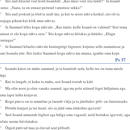
Siis nad küsisid veel kord Issandalt: „Kas mees veel siia tuleb?” Ja Issand
vastas: „Vaata, ta on ennast peitnud varustuse sekka!”
23
Siis nad jooksid ja tõid ta sealt ära; ja kui ta seisis rahva keskel, siis oli ta
peajagu pikem kui kõik muu rahvas.
24
Ja Saamuel ütles kogu rahvale: „Kas näete, kelle Issand on valinud? Sest tema
sarnast ei ole kogu rahva seas.” Siis kogu rahvas hõiskas ja hüüdis: „Elagu
kuningas!”
25
Ja Saamuel kõneles rahvale kuningriigi õigusest, kirjutas selle raamatusse ja
pani Issanda ette. Siis laskis Saamuel kogu rahva ära minna, igaühe oma koju.
Ps 37
23
Issanda käest on mehe sammud, ja ta kinnitab seda, kelle tee on tema meele
ärgi.
24
Kui ta langeb, ei kuku ta maha, sest Issand toetab ta kätt.
25
Ma olin noor ja olen vanaks saanud; aga ma pole näinud õiget hüljatuna ega
tema lapsi leiba kerjavat.
26
Kogu päeva on ta armuline ja laenab välja ja ta järeltulev põlv on õnnistuseks.
27
Pöördu kurjast ja tee head, siis sa jääd oma elukohta igavesti!
28
Sest Issand armastab õiglust ega hülga oma vagasid; neid hoitakse igavesti; ag
õelate seeme hävitatakse.
29
Õiged pärivad maa ja elavad seal põliselt.