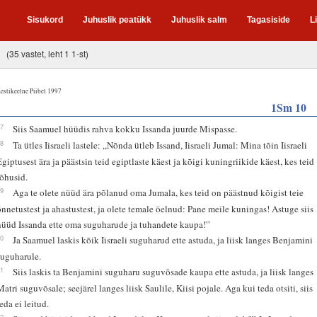
Sisukord
Juhuslik peatükk
Juhuslik salm
Tagasiside
L
(35 vastet, leht 1 1-st)
estikeelne Piibel 1997
1Sm 10
17
Siis Saamuel hüüdis rahva kokku Issanda juurde Mispasse.
18
Ta ütles Iisraeli lastele: „Nõnda ütleb Issand, Iisraeli Jumal: Mina tõin Iisraeli
Egiptusest ära ja päästsin teid egiptlaste käest ja kõigi kuningriikide käest, kes teid
rõhusid.
19
Aga te olete nüüd ära põlanud oma Jumala, kes teid on päästnud kõigist teie
õnnetustest ja ahastustest, ja olete temale öelnud: Pane meile kuningas! Astuge siis
nüüd Issanda ette oma suguharude ja tuhandete kaupa!”
20
Ja Saamuel laskis kõik Iisraeli suguharud ette astuda, ja liisk langes Benjamini
suguharule.
21
Siis laskis ta Benjamini suguharu suguvõsade kaupa ette astuda, ja liisk langes
Matri suguvõsale; seejärel langes liisk Saulile, Kiisi pojale. Aga kui teda otsiti, siis
eda ei leitud.
22