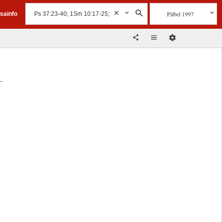
Piibel 1997
isainfo