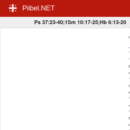
Piibel.NET
Ps 37:23-40;1Sm 10:17-25;Hb 6:13-20
E
t