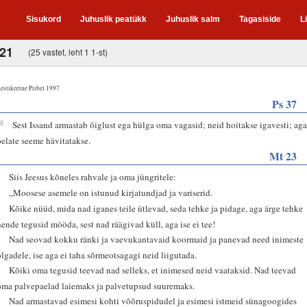
Sisukord
Juhuslik peatükk
Juhuslik salm
Tagasiside
L
-21
(25 vastet, leht 1 1-st)
estikeelne Piibel 1997
Ps 37
28
Sest Issand armastab õiglust ega hülga oma vagasid; neid hoitakse igavesti; ag
õelate seeme hävitatakse.
Mt 23
1
Siis Jeesus kõneles rahvale ja oma jüngritele:
2
„Moosese asemele on istunud kirjatundjad ja variserid.
3
Kõike nüüd, mida nad iganes teile ütlevad, seda tehke ja pidage, aga ärge tehke
nende tegusid mööda, sest nad räägivad küll, aga ise ei tee!
4
Nad seovad kokku ränki ja vaevukantavaid koormaid ja panevad need inimeste
õlgadele, ise aga ei taha sõrmeotsagagi neid liigutada.
5
Kõiki oma tegusid teevad nad selleks, et inimesed neid vaataksid. Nad teevad
oma palvepaelad laiemaks ja palvetupsud suuremaks.
6
Nad armastavad esimesi kohti võõruspidudel ja esimesi istmeid sünagoogides