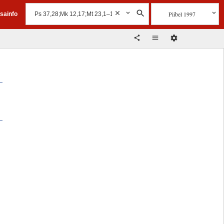
Piibel 1997
isainfo
a