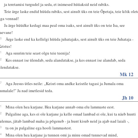
7
ja teretamisi turgudel ja seda, et inimesed hüüaksid neid rabiks.
8
Teie ärge laske endid hüüda rabiks, sest ainult üks on teie Õpetaja, teie kõik olet
aga vennad!
9
Ja ärge hüüdke kedagi maa peal oma isaks, sest ainult üks on teie Isa, see
taevane!
10
Ärge laske end ka kellelgi hüüda juhatajaks, sest ainult üks on teie Juhataja -
Kristus!
11
Aga suurim teie seast olgu teie teenija!
12
Kes ennast ise ülendab, seda alandatakse, ja kes ennast ise alandab, seda
ülendatakse.
Mk 12
17
Aga Jeesus ütles neile: „Keisri oma andke keisrile tagasi ja Jumala oma
Jumalale!” Ja nad imetlesid teda.
Jh 10
11
Mina olen hea karjane. Hea karjane annab oma elu lammaste eest.
12
Palgaline aga, kes ei ole karjane ja kelle omad lambad ei ole, kui ta näeb hunti
tulemas, jätab lambad maha ja põgeneb - ja hunt kisub neid ja ajab nad laiali -,
13
ta on ju palgaline ega hooli lammastest.
14
Mina olen hea karjane ja tunnen omi ja minu omad tunnevad mind,