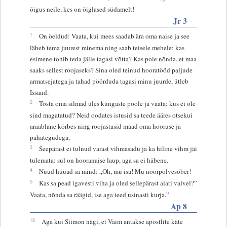
õigus neile, kes on õiglased südamelt!
Jr 3
1
On öeldud: Vaata, kui mees saadab ära oma naise ja see
läheb tema juurest minema ning saab teisele mehele: kas
esimene tohib teda jälle tagasi võtta? Kas pole nõnda, et maa
saaks sellest roojaseks? Sina oled teinud hooratööd paljude
armatsejatega ja tahad pöörduda tagasi minu juurde, ütleb
Issand.
2
Tõsta oma silmad üles küngaste poole ja vaata: kus ei ole
sind magatatud? Neid oodates istusid sa teede ääres otsekui
araablane kõrbes ning roojastasid maad oma hooruse ja
pahategudega.
3
Seepärast ei tulnud varast vihmasadu ja ka hiline vihm jäi
tulemata: sul on hooranaise laup, aga sa ei häbene.
4
Nüüd hüüad sa mind: „Oh, mu isa! Mu noorpõlvesõber!
5
Kas sa pead igavesti viha ja oled sellepärast alati valvel?”
Vaata, nõnda sa räägid, ise aga teed usinasti kurja.”
Ap 8
18
Aga kui Siimon nägi, et Vaim antakse apostlite käte