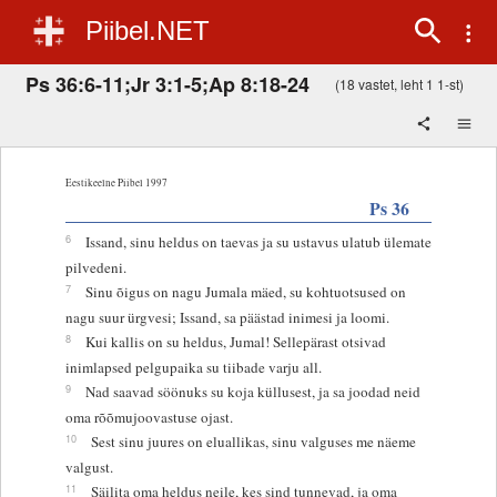
Piibel.NET
Ps 36:6-11;Jr 3:1-5;Ap 8:18-24
(18 vastet, leht 1 1-st)
Eestikeelne Piibel 1997
Ps 36
6
Issand, sinu heldus on taevas ja su ustavus ulatub ülemate
pilvedeni.
7
Sinu õigus on nagu Jumala mäed, su kohtuotsused on
nagu suur ürgvesi; Issand, sa päästad inimesi ja loomi.
8
Kui kallis on su heldus, Jumal! Sellepärast otsivad
inimlapsed pelgupaika su tiibade varju all.
9
Nad saavad söönuks su koja küllusest, ja sa joodad neid
oma rõõmujoovastuse ojast.
10
Sest sinu juures on eluallikas, sinu valguses me näeme
valgust.
11
Säilita oma heldus neile, kes sind tunnevad, ja oma