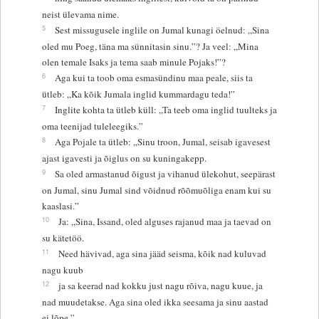
neist ülevama nime.
5
Sest missugusele inglile on Jumal kunagi öelnud: „Sina
oled mu Poeg, täna ma sünnitasin sinu.”? Ja veel: „Mina
olen temale Isaks ja tema saab minule Pojaks!”?
6
Aga kui ta toob oma esmasündinu maa peale, siis ta
ütleb: „Ka kõik Jumala inglid kummardagu teda!”
7
Inglite kohta ta ütleb küll: „Ta teeb oma inglid tuulteks ja
oma teenijad tuleleegiks.”
8
Aga Pojale ta ütleb: „Sinu troon, Jumal, seisab igavesest
ajast igavesti ja õiglus on su kuningakepp.
9
Sa oled armastanud õigust ja vihanud ülekohut, seepärast
on Jumal, sinu Jumal sind võidnud rõõmuõliga enam kui su
kaaslasi.”
10
Ja: „Sina, Issand, oled alguses rajanud maa ja taevad on
su kätetöö.
11
Need hävivad, aga sina jääd seisma, kõik nad kuluvad
nagu kuub
12
ja sa keerad nad kokku just nagu rõiva, nagu kuue, ja
nad muudetakse. Aga sina oled ikka seesama ja sinu aastad
ei lõpe.”