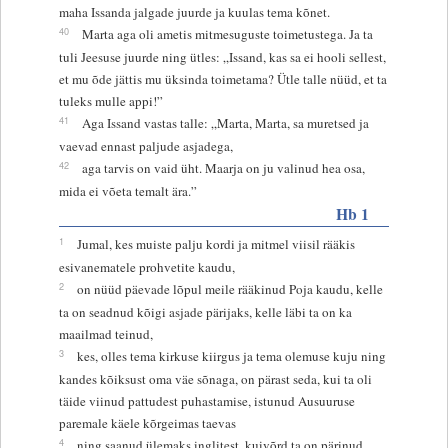
maha Issanda jalgade juurde ja kuulas tema kõnet.
40
Marta aga oli ametis mitmesuguste toimetustega. Ja ta
tuli Jeesuse juurde ning ütles: „Issand, kas sa ei hooli sellest,
et mu õde jättis mu üksinda toimetama? Ütle talle nüüd, et ta
tuleks mulle appi!”
41
Aga Issand vastas talle: „Marta, Marta, sa muretsed ja
vaevad ennast paljude asjadega,
42
aga tarvis on vaid üht. Maarja on ju valinud hea osa,
mida ei võeta temalt ära.”
Hb 1
1
Jumal, kes muiste palju kordi ja mitmel viisil rääkis
esivanematele prohvetite kaudu,
2
on nüüd päevade lõpul meile rääkinud Poja kaudu, kelle
ta on seadnud kõigi asjade pärijaks, kelle läbi ta on ka
maailmad teinud,
3
kes, olles tema kirkuse kiirgus ja tema olemuse kuju ning
kandes kõiksust oma väe sõnaga, on pärast seda, kui ta oli
täide viinud pattudest puhastamise, istunud Ausuuruse
paremale käele kõrgeimas taevas
4
ning saanud ülemaks inglitest, kuivõrd ta on pärinud