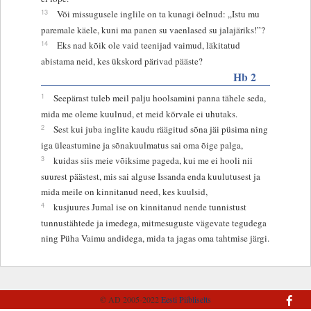
13
Või missugusele inglile on ta kunagi öelnud: „Istu mu
paremale käele, kuni ma panen su vaenlased su jalajäriks!”?
14
Eks nad kõik ole vaid teenijad vaimud, läkitatud
abistama neid, kes ükskord pärivad pääste?
Hb 2
1
Seepärast tuleb meil palju hoolsamini panna tähele seda,
mida me oleme kuulnud, et meid kõrvale ei uhutaks.
2
Sest kui juba inglite kaudu räägitud sõna jäi püsima ning
iga üleastumine ja sõnakuulmatus sai oma õige palga,
3
kuidas siis meie võiksime pageda, kui me ei hooli nii
suurest päästest, mis sai alguse Issanda enda kuulutusest ja
mida meile on kinnitanud need, kes kuulsid,
4
kusjuures Jumal ise on kinnitanud nende tunnistust
tunnustähtede ja imedega, mitmesuguste vägevate tegudega
ning Püha Vaimu andidega, mida ta jagas oma tahtmise järgi.
© AD 2005-2022
Eesti Piibliselts