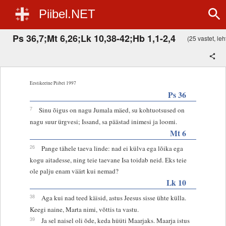
Piibel.NET
Ps 36,7;Mt 6,26;Lk 10,38-42;Hb 1,1-2,4
(25 vastet, leht
Eestikeelne Piibel 1997
Ps 36
7
Sinu õigus on nagu Jumala mäed, su kohtuotsused on
nagu suur ürgvesi; Issand, sa päästad inimesi ja loomi.
Mt 6
26
Pange tähele taeva linde: nad ei külva ega lõika ega
kogu aitadesse, ning teie taevane Isa toidab neid. Eks teie
ole palju enam väärt kui nemad?
Lk 10
38
Aga kui nad teed käisid, astus Jeesus sisse ühte külla.
Keegi naine, Marta nimi, võttis ta vastu.
39
Ja sel naisel oli õde, keda hüüti Maarjaks. Maarja istus