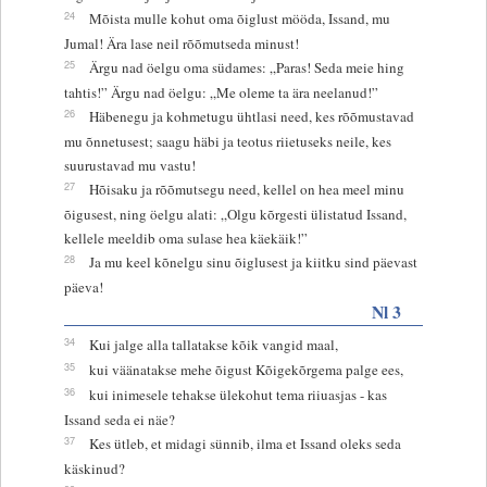
24
Mõista mulle kohut oma õiglust mööda, Issand, mu
Jumal! Ära lase neil rõõmutseda minust!
25
Ärgu nad öelgu oma südames: „Paras! Seda meie hing
tahtis!” Ärgu nad öelgu: „Me oleme ta ära neelanud!”
26
Häbenegu ja kohmetugu ühtlasi need, kes rõõmustavad
mu õnnetusest; saagu häbi ja teotus riietuseks neile, kes
suurustavad mu vastu!
27
Hõisaku ja rõõmutsegu need, kellel on hea meel minu
õigusest, ning öelgu alati: „Olgu kõrgesti ülistatud Issand,
kellele meeldib oma sulase hea käekäik!”
28
Ja mu keel kõnelgu sinu õiglusest ja kiitku sind päevast
päeva!
Nl 3
34
Kui jalge alla tallatakse kõik vangid maal,
35
kui väänatakse mehe õigust Kõigekõrgema palge ees,
36
kui inimesele tehakse ülekohut tema riiuasjas - kas
Issand seda ei näe?
37
Kes ütleb, et midagi sünnib, ilma et Issand oleks seda
käskinud?