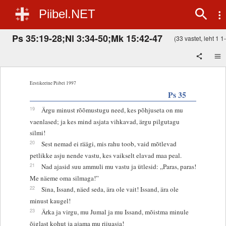
Piibel.NET
Ps 35:19-28;Nl 3:34-50;Mk 15:42-47
(33 vastet, leht 1 1-
Eestikeelne Piibel 1997
Ps 35
19
Ärgu minust rõõmustugu need, kes põhjuseta on mu
vaenlased; ja kes mind asjata vihkavad, ärgu pilgutagu
silmi!
20
Sest nemad ei räägi, mis rahu toob, vaid mõtlevad
petlikke asju nende vastu, kes vaikselt elavad maa peal.
21
Nad ajasid suu ammuli mu vastu ja ütlesid: „Paras, paras!
Me näeme oma silmaga!”
22
Sina, Issand, näed seda, ära ole vait! Issand, ära ole
minust kaugel!
23
Ärka ja virgu, mu Jumal ja mu Issand, mõistma minule
õiglast kohut ja ajama mu riiuasja!