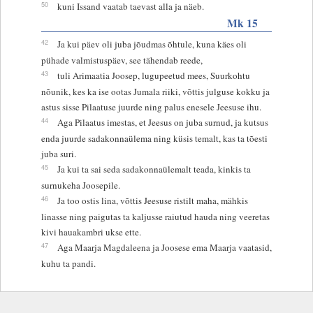
50
kuni Issand vaatab taevast alla ja näeb.
Mk 15
42
Ja kui päev oli juba jõudmas õhtule, kuna käes oli
pühade valmistuspäev, see tähendab reede,
43
tuli Arimaatia Joosep, lugupeetud mees, Suurkohtu
nõunik, kes ka ise ootas Jumala riiki, võttis julguse kokku ja
astus sisse Pilaatuse juurde ning palus enesele Jeesuse ihu.
44
Aga Pilaatus imestas, et Jeesus on juba surnud, ja kutsus
enda juurde sadakonnaülema ning küsis temalt, kas ta tõesti
juba suri.
45
Ja kui ta sai seda sadakonnaülemalt teada, kinkis ta
surnukeha Joosepile.
46
Ja too ostis lina, võttis Jeesuse ristilt maha, mähkis
linasse ning paigutas ta kaljusse raiutud hauda ning veeretas
kivi hauakambri ukse ette.
47
Aga Maarja Magdaleena ja Joosese ema Maarja vaatasid,
kuhu ta pandi.