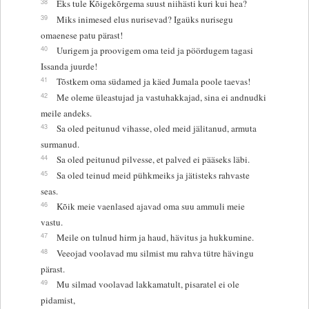
38
Eks tule Kõigekõrgema suust niihästi kuri kui hea?
39
Miks inimesed elus nurisevad? Igaüks nurisegu
omaenese patu pärast!
40
Uurigem ja proovigem oma teid ja pöördugem tagasi
Issanda juurde!
41
Tõstkem oma südamed ja käed Jumala poole taevas!
42
Me oleme üleastujad ja vastuhakkajad, sina ei andnudki
meile andeks.
43
Sa oled peitunud vihasse, oled meid jälitanud, armuta
surmanud.
44
Sa oled peitunud pilvesse, et palved ei pääseks läbi.
45
Sa oled teinud meid pühkmeiks ja jätisteks rahvaste
seas.
46
Kõik meie vaenlased ajavad oma suu ammuli meie
vastu.
47
Meile on tulnud hirm ja haud, hävitus ja hukkumine.
48
Veeojad voolavad mu silmist mu rahva tütre hävingu
pärast.
49
Mu silmad voolavad lakkamatult, pisaratel ei ole
pidamist,