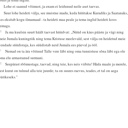
8
Lohe ei saanud võimust, ja enam ei leidunud neile aset taevas.
9
Suur lohe heideti välja, see muistne madu, keda hüütakse Kuradiks ja Saatanaks,
kes eksitab kogu ilmamaad - ta heideti maa peale ja tema inglid heideti koos
temaga.
10
Ja ma kuulsin suurt häält taevast hüüdvat: „Nüüd on käes pääste ja vägi ning
meie Jumala kuningriik ning tema Kristuse meelevald, sest välja on heidetud meie
vendade süüdistaja, kes süüdistab neid Jumala ees päeval ja ööl.
11
Nemad on ta ära võitnud Talle vere läbi ning oma tunnistuse sõna läbi ega ole
oma elu armastanud surmani.
12
Seepärast rõõmustage, taevad, ning teie, kes neis viibite! Häda maale ja merele,
sest kurat on tulnud alla teie juurde; ta on suures raevus, teades, et tal on aega
üürikeseks.”