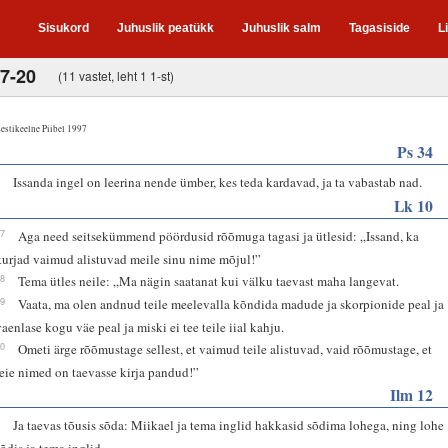
Sisukord
Juhuslik peatükk
Juhuslik salm
Tagasiside
L
17-20
(11 vastet, leht 1 1-st)
estikeelne Piibel 1997
Ps 34
8
Issanda ingel on leerina nende ümber, kes teda kardavad, ja ta vabastab nad.
Lk 10
17
Aga need seitsekümmend pöördusid rõõmuga tagasi ja ütlesid: „Issand, ka
kurjad vaimud alistuvad meile sinu nime mõjul!”
18
Tema ütles neile: „Ma nägin saatanat kui välku taevast maha langevat.
19
Vaata, ma olen andnud teile meelevalla kõndida madude ja skorpionide peal ja
vaenlase kogu väe peal ja miski ei tee teile iial kahju.
20
Ometi ärge rõõmustage sellest, et vaimud teile alistuvad, vaid rõõmustage, et
teie nimed on taevasse kirja pandud!”
Ilm 12
7
Ja taevas tõusis sõda: Miikael ja tema inglid hakkasid sõdima lohega, ning lohe
sõdis ja tema inglid.