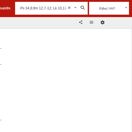
Piibel 1997
isainfo