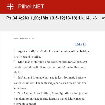
Piibel.NET
Ps 34,4;2Kr 1,20;1Ms 13,5-12(13-18);Lk 14,1-6
(2
Eestikeelne Piibel 1997
1Ms 13
5
Aga ka Lotil, kes rändas koos Aabramiga, oli lambaid ja
kitsi, veiseid ja telke.
6
Kuid maa ei suutnud neid toita, et üheskoos elada, sest
nende varandus oli nii suur, et neil oli võimatu üheskoos
elada.
7
Ja Aabrami loomade karjaste ja Loti loomade karjaste
vahel tekkis riid; kaananlased ja perislased elasid siis veel
sellel maal.
8
Siis Aabram ütles Lotile: „Ärgu olgu riidu minu ja sinu
vahel, minu karjaste ja sinu karjaste vahel. Meie, mehed,
oleme ju vennad!