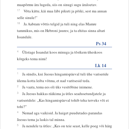
maapõrmu ära lugeda, siis on sinugi sugu äraloetav.
17
Võta kätte, käi maa läbi pikuti ja põiki, sest ma annan
selle sinule!”
18
Ja Aabram võttis telgid ja tuli ning elas Mamre
tammikus, mis on Hebroni juures; ja ta ehitas sinna altari
Issandale.
Ps 34
4
Ülistage Issandat koos minuga ja tõstkem üheskoos
kõrgeks tema nimi!
Lk 14
1
Ja sündis, kui Jeesus hingamispäeval tuli ühe variseride
ülema kotta leiba võtma, et nad varitsesid teda.
2
Ja vaata, tema ees oli üks vesitõbine inimene.
3
Ja Jeesus hakkas rääkima ja ütles seadusetundjatele ja
variseridele: „Kas hingamispäeval tohib teha terveks või ei
tohi?”
4
Nemad aga vaikisid. Ja haiget puudutades parandas
Jeesus tema ja laskis tal minna.
5
Ja nendele ta ütles: „Kes on teie seast, kelle poeg või härg