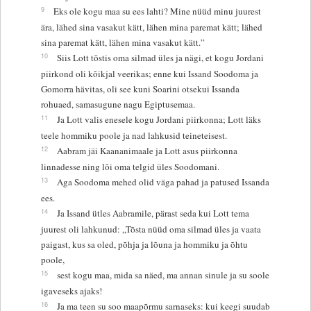
9
Eks ole kogu maa su ees lahti? Mine nüüd minu juurest
ära, lähed sina vasakut kätt, lähen mina paremat kätt; lähed
sina paremat kätt, lähen mina vasakut kätt.”
10
Siis Lott tõstis oma silmad üles ja nägi, et kogu Jordani
piirkond oli kõikjal veerikas; enne kui Issand Soodoma ja
Gomorra hävitas, oli see kuni Soarini otsekui Issanda
rohuaed, samasugune nagu Egiptusemaa.
11
Ja Lott valis enesele kogu Jordani piirkonna; Lott läks
teele hommiku poole ja nad lahkusid teineteisest.
12
Aabram jäi Kaananimaale ja Lott asus piirkonna
linnadesse ning lõi oma telgid üles Soodomani.
13
Aga Soodoma mehed olid väga pahad ja patused Issanda
ees.
14
Ja Issand ütles Aabramile, pärast seda kui Lott tema
juurest oli lahkunud: „Tõsta nüüd oma silmad üles ja vaata
paigast, kus sa oled, põhja ja lõuna ja hommiku ja õhtu
poole,
15
sest kogu maa, mida sa näed, ma annan sinule ja su soole
igaveseks ajaks!
16
Ja ma teen su soo maapõrmu sarnaseks: kui keegi suudab