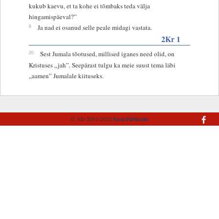
kukub kaevu, et ta kohe ei tõmbaks teda välja
hingamispäeval?”
6
Ja nad ei osanud selle peale midagi vastata.
2Kr 1
20
Sest Jumala tõotused, millised iganes need olid, on
Kristuses „jah”. Seepärast tulgu ka meie suust tema läbi
„aamen” Jumalale kiituseks.
© AD 2005-2022
Eesti Piibliselts