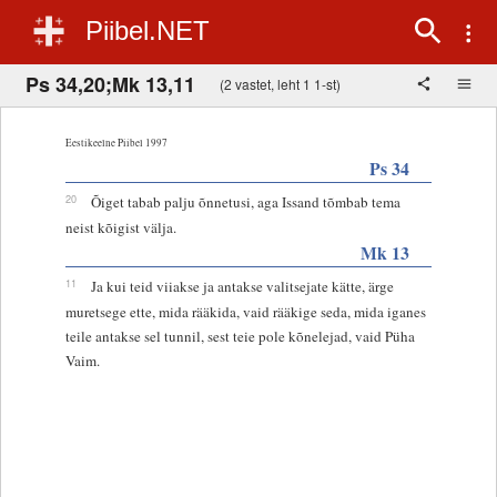
Piibel.NET
Ps 34,20;Mk 13,11
(2 vastet, leht 1 1-st)
Eestikeelne Piibel 1997
Ps 34
20
Õiget tabab palju õnnetusi, aga Issand tõmbab tema
neist kõigist välja.
Mk 13
11
Ja kui teid viiakse ja antakse valitsejate kätte, ärge
muretsege ette, mida rääkida, vaid rääkige seda, mida iganes
teile antakse sel tunnil, sest teie pole kõnelejad, vaid Püha
Vaim.