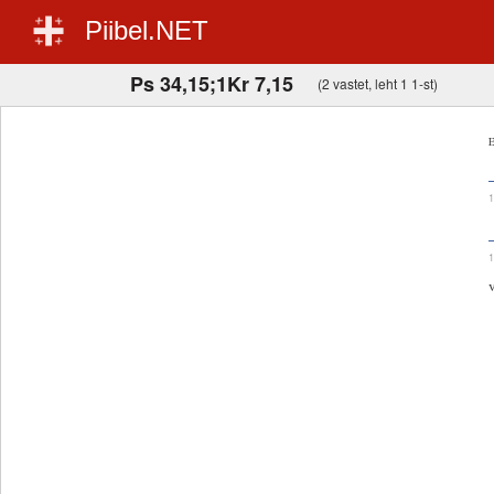
Piibel.NET
Ps 34,15;1Kr 7,15
(2 vastet, leht 1 1-st)
E