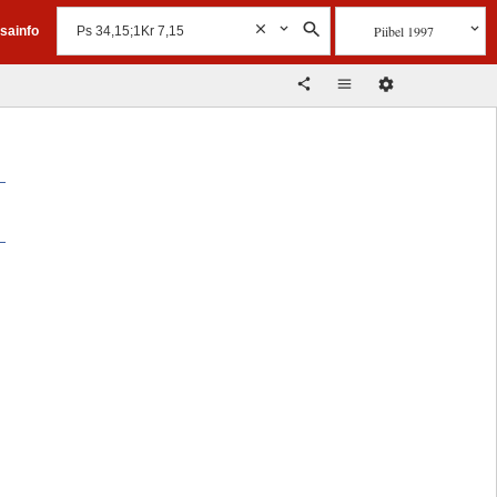
Piibel 1997
isainfo