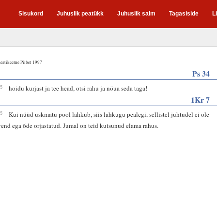
Sisukord
Juhuslik peatükk
Juhuslik salm
Tagasiside
L
estikeelne Piibel 1997
Ps 34
15
hoidu kurjast ja tee head, otsi rahu ja nõua seda taga!
1Kr 7
15
Kui nüüd uskmatu pool lahkub, siis lahkugu pealegi, sellistel juhtudel ei ole
vend ega õde orjastatud. Jumal on teid kutsunud elama rahus.