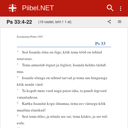
Piibel.NET
Ps 33:4-22
(19 vastet, leht 1 1-st)
Eestikeelne Piibel 1997
Ps 33
4
Sest Issanda sõna on õige, kõik tema tööd on tehtud
ustavuses.
5
Tema armastab õigust ja õiglust; Issanda heldus täidab
maa.
6
Issanda sõnaga on tehtud taevad ja tema suu hingusega
kõik nende väed.
7
Ta kogub mere veed nagu paisu taha, ta paneb ürgveed
varaaitadesse.
8
Kartku Issandat kogu ilmamaa, tema ees värisegu kõik
maailma elanikud!
9
Sest tema ütles, ja nõnda see sai; tema käskis, ja see tuli
esile.