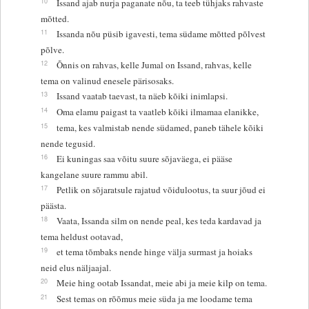
10
Issand ajab nurja paganate nõu, ta teeb tühjaks rahvaste
mõtted.
11
Issanda nõu püsib igavesti, tema südame mõtted põlvest
põlve.
12
Õnnis on rahvas, kelle Jumal on Issand, rahvas, kelle
tema on valinud enesele pärisosaks.
13
Issand vaatab taevast, ta näeb kõiki inimlapsi.
14
Oma elamu paigast ta vaatleb kõiki ilmamaa elanikke,
15
tema, kes valmistab nende südamed, paneb tähele kõiki
nende tegusid.
16
Ei kuningas saa võitu suure sõjaväega, ei pääse
kangelane suure rammu abil.
17
Petlik on sõjaratsule rajatud võidulootus, ta suur jõud ei
päästa.
18
Vaata, Issanda silm on nende peal, kes teda kardavad ja
tema heldust ootavad,
19
et tema tõmbaks nende hinge välja surmast ja hoiaks
neid elus näljaajal.
20
Meie hing ootab Issandat, meie abi ja meie kilp on tema.
21
Sest temas on rõõmus meie süda ja me loodame tema