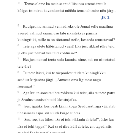
11
Temas oleme ka meie saanud liisuosa ettemääratult
kõiges toimivat kavandamist mööda tema tahtmise nõu järgi,
Jk 2
5
Kuulge, mu armsad vennad, eks ole Jumal selle maailma
vaesed valinud saama usu läbi rikasteks ja pärima
kuningriiki, mille ta on tõotanud neile, kes teda armastavad?
6
Teie aga olete häbistanud vaest! Eks just rikkad rõhu teid
ja eks just nemad vea teid kohtuisse?
7
Eks just nemad teota seda kaunist nime, mis on nimetatud
teie üle?
8
Te teete hästi, kui te tõepoolest täidate kuninglikku
seadust kirjasõna järgi: „Armasta oma ligimest nagu
iseennast!”
9
Aga kui te soosite ühte rohkem kui teist, siis te teete pattu
ja Seadus tunnistab teid üleastujaiks.
10
Sest igaüks, kes peab kinni kogu Seadusest, aga vääratab
ühesainsas asjas, on süüdi kõige suhtes.
11
Sest see, kes ütles: „Sa ei tohi rikkuda abielu!”, ütles ka:
„Sa ei tohi tappa!” Kui sa ei riku küll abielu, ent tapad, siis
sa oled Seadusest üle astunud.