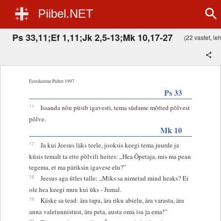
Piibel.NET
Ps 33,11;Ef 1,11;Jk 2,5-13;Mk 10,17-27
(22 vastet, leh
Eestikeelne Piibel 1997
Ps 33
11
Issanda nõu püsib igavesti, tema südame mõtted põlvest
põlve.
Mk 10
17
Ja kui Jeesus läks teele, jooksis keegi tema juurde ja
küsis temalt ta ette põlvili heites: „Hea Õpetaja, mis ma pean
tegema, et ma päriksin igavese elu?”
18
Jeesus aga ütles talle: „Miks sa nimetad mind heaks? Ei
ole hea keegi muu kui üks - Jumal.
19
Käske sa tead: ära tapa, ära riku abielu, ära varasta, ära
anna valetunnistust, ära peta, austa oma isa ja ema!”
20