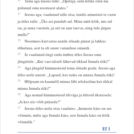
Tema aga lausus talle: „Õpetaja, seda kõike olen ma
pidanud oma noorusest alates.”
21
Jeesus aga, vaadanud talle otsa, tundis armastust ta vastu
ja ütles talle: „Üks asi puudub sul. Mine müü kõik, mis sul
on, ja anna vaestele, ja sul on aare taevas, ning tule järgne
mulle!”
22
Noormees kurvastas nende sõnade pärast ja lahkus
rõhutuna, sest ta oli suure varanduse omanik.
23
Ja vaadanud ringi enda ümber, ütles Jeesus oma
jüngritele: „Kui vaevaliselt lähevad rikkad Jumala riiki!”
24
Aga jüngrid hämmastusid tema sõnade peale. Jeesus aga
ütles neile uuesti: „Lapsed, kui raske on minna Jumala riiki!
25
Hõlpsam on kaamelil minna läbi nõelasilma kui rikkal
minna Jumala riiki!”
26
Aga nemad hämmastusid üliväga ja ütlesid üksteisele:
„Ja kes siis võib pääseda?”
27
Jeesus ütles neile otsa vaadates: „Inimeste käes on see
võimatu, mitte aga Jumala käes, sest Jumala käes on kõik
võimalik.”
Ef 1