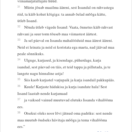
viinamarjatallajate hüüd.
31
Mürin jõuab maailma ääreni, sest Issandal on rahvastega
riid, ta käib kohut kõigiga: ta annab õelad mõõga kätte,
ütleb Issand.
32
Nõnda ütleb vägede Issand: Vaata, õnnetus käib rahvast
rahvani ja suur torm tõuseb maa viimastest äärtest.
33
Ja sel päeval on Issanda mahalööduid maa äärest ääreni.
Neid ei leinata ja neid ei koristata ega maeta, nad jäävad maa
peale sõnnikuks.
34
Ulguge, karjased, ja kisendage, püherdage, karja
isandad, sest päevad on täis, et teid tappa ja pillutada, ja te
langete nagu hinnaline astja!
35
Siis kaob karjastel varjupaik ja karja isandail pakkupääs.
36
Kuule! Karjaste hädakisa ja karja isandate hala! Sest
Issand laastab nende karjamaad
37
ja vaiksed vainud muutuvad elutuks Issanda vihalõõma
ees.
38
Otsekui oleks noor lõvi jätnud oma padriku: sest nende
maa muutub õudseks hävitaja mõõga ja tema vihalõõma
ees.”