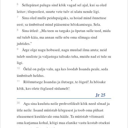
6
Sellepärast palugu sind kõik vagad sel ajal, kui sa oled
leitav; tõepoolest, suurte vete tulv ei ulatu nende ligi.
7
Sina oled mulle peidupaigaks, sa hoiad mind õnnetuse
eest; sa ümbritsed mind pääsemise hõiskamisega. Sela.
8
Sina ütled: „Ma teen su targaks ja õpetan sulle teed, mida
sul tuleb käia, ma annan sulle nõu oma silmaga sind
juhtides.”
9
Ärge olge nagu hobused, nagu muulad ilma aruta; neid
tuleb suuliste ja valjastega taltsaks teha, muidu nad ei tule su
ligi.
10
Õelal on palju valu, aga kes loodab Issanda peale, seda
ümbritseb heldus.
11
Rõõmutsege Issandas ja ilutsege, te õiged! Ja hõisake
kõik, kes olete õiglased südamelt!
Jr 25
30
Aga sina kuuluta neile prohvetlikult kõik need sõnad ja
ütle neile: Issand müristab kõrgusest ja toob oma pühast
eluasemest kuuldavale oma hääle. Ta müristab võimsasti
oma karjamaa kohal, kõigi maa elanike vastu kostab otsekui