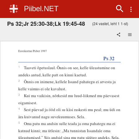
Piibel.NET
Ps 32;Jr 25:30-38;Lk 19:45-48
(24 vastet, leht 1 1-st)
Eestikeelne Piibel 1997
Ps 32
1
Taaveti õpetuslaul. Õnnis on see, kelle üleastumine on
andeks antud, kelle patt on kinni kaetud.
2
Õnnis on inimene, kellele Issand pahategu ei arvesta ja
kelle vaimus ei ole kavalust.
3
Kui ma vaikisin, nõrkesid mu luud-liikmed mu päevasest
oigamisest.
4
Sest päevad ja ööd oli su käsi raskesti mu peal; mu üdi on
ära kuivanud nagu suvekuumuses. Sela.
5
Oma patu ma andsin sulle teada ja oma pahategu ma ei
katnud kinni; ma ütlesin: „Ma tunnistan Issandale oma
üleastumised.” Siis andsid sina mu patu süüteo andeks. Sela.