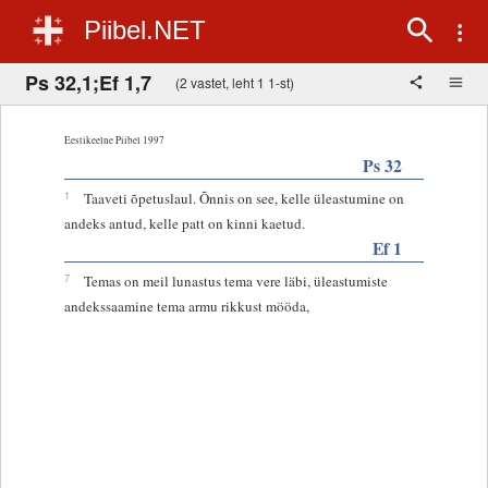
Piibel.NET
Ps 32,1;Ef 1,7
(2 vastet, leht 1 1-st)
Eestikeelne Piibel 1997
Ps 32
1
Taaveti õpetuslaul. Õnnis on see, kelle üleastumine on
andeks antud, kelle patt on kinni kaetud.
Ef 1
7
Temas on meil lunastus tema vere läbi, üleastumiste
andekssaamine tema armu rikkust mööda,