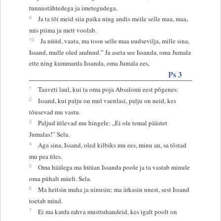
tunnustähtedega ja imetegudega.
9
Ja ta tõi meid siia paika ning andis meile selle maa, maa,
mis piima ja mett voolab.
10
Ja nüüd, vaata, ma toon selle maa uudsevilja, mille sina,
Issand, mulle oled andnud.” Ja aseta see Issanda, oma Jumala
ette ning kummarda Issanda, oma Jumala ees,
Ps 3
1
Taaveti laul, kui ta oma poja Absalomi eest põgenes:
2
Issand, kui palju on mul vaenlasi, palju on neid, kes
tõusevad mu vastu.
3
Paljud ütlevad mu hingele: „Ei ole temal päästet
Jumalas!” Sela.
4
Aga sina, Issand, oled kilbiks mu ees, minu au, sa tõstad
mu pea üles.
5
Oma häälega ma hüüan Issanda poole ja ta vastab minule
oma pühalt mäelt. Sela.
6
Ma heitsin maha ja uinusin; ma ärkasin unest, sest Issand
toetab mind.
7
Ei ma karda rahva musttuhandeid, kes igalt poolt on