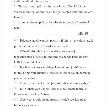
endid seadnud minu vastu.
8
Tõuse, Issand, päästa mind, mu Jumal! Sest kõiki mu
vaenlasi oled sa löönud vastu lõugu, sa oled murdnud õelate
hambad.
9
Issanda käes on pääste. Su rahvale tulgu sinu õnnistus!
Sela.
Hb 10
32
Tuletage meelde endisi päevi, mil teie, olles valgustatud,
pidite taluma rohket võitlust kannatustes!
33
Mõned teist tehti rahva avaliku teotamise ja
tagakiusamise aluseks, teised said osa nende kannatustest,
kelle käsi nõnda käis.
34
Te olete ju koos vangidega kannatanud ja rõõmuga
talunud oma vara riisumist, teades, et teil endal on parem ja
jäädav varandus.
35
Ärge siis heitke ära oma julgust, mis saab suure palga!
36
Teile läheb vaja kannatlikkust, et te Jumala tahtmist
täites saaksite kätte tõotuse.
37
„Sest veel ainult pisut, pisut, siis tuleb see, kes peab
tulema, ega viivita.