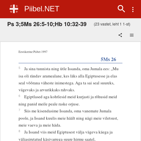
Piibel.NET
Ps 3;5Ms 26:5-10;Hb 10:32-39
(23 vastet, leht 1 1-st)
Eestikeelne Piibel 1997
5Ms 26
5
Ja sina tunnista ning ütle Issanda, oma Jumala ees: „Mu
isa oli rändav aramealane, kes läks alla Egiptusesse ja elas
seal võõrana väheste inimestega. Aga ta sai seal suureks,
vägevaks ja arvurikkaks rahvaks.
6
Egiptlased aga kohtlesid meid kurjasti ja rõhusid meid
ning panid meile peale raske orjuse.
7
Siis me kisendasime Issanda, oma vanemate Jumala
poole, ja Issand kuulis meie häält ning nägi meie viletsust,
meie vaeva ja meie häda.
8
Ja Issand viis meid Egiptusest välja vägeva käega ja
väljasirutatud käsivarrega suure hirmu saatel,