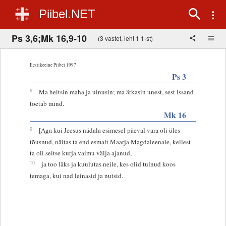
Piibel.NET
Ps 3,6;Mk 16,9-10
(3 vastet, leht 1 1-st)
Eestikeelne Piibel 1997
Ps 3
6
Ma heitsin maha ja uinusin; ma ärkasin unest, sest Issand
toetab mind.
Mk 16
9
[Aga kui Jeesus nädala esimesel päeval vara oli üles
tõusnud, näitas ta end esmalt Maarja Magdaleenale, kellest
ta oli seitse kurja vaimu välja ajanud,
10
ja too läks ja kuulutas neile, kes olid tulnud koos
temaga, kui nad leinasid ja nutsid.