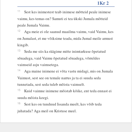
1Kr 2
11
Sest kes inimestest teab inimese mõtteid peale inimese
vaimu, kes temas on? Samuti ei tea ükski Jumala mõtteid
peale Jumala Vaimu.
12
Aga meie ei ole saanud maailma vaimu, vaid Vaimu, kes
on Jumalast, et me võiksime teada, mida Jumal meile armust
kingib.
13
Seda me siis ka räägime mitte inimtarkuse õpetatud
sõnadega, vaid Vaimu õpetatud sõnadega, võrreldes
vaimseid asju vaimsetega.
14
Aga maine inimene ei võta vastu midagi, mis on Jumala
Vaimust, sest see on temale narrus ja ta ei suuda seda
tunnetada, sest seda tuleb mõista vaimselt.
15
Kuid vaimne inimene mõistab kõike, ent teda ennast ei
suuda mõista keegi.
16
Sest kes on tundnud Issanda meelt, kes võib teda
juhatada? Aga meil on Kristuse meel.