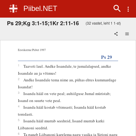
Piibel.NET
Ps 29;Kg 3:1-15;1Kr 2:11-16
(32 vastet, leht 1 1-st)
Eestikeelne Piibel 1997
Ps 29
1
Taaveti laul. Andke Issandale, te jumalalapsed, andke
Issandale au ja võimus!
2
Andke Issandale tema nime au, pühas ehtes kummardage
Issandat!
3
Issanda hääl on vete peal; auhiilguse Jumal müristab;
Issand on suurte vete peal.
4
Issanda hääl kostab võimsasti; Issanda hääl kostab
toredasti.
5
Issanda hääl murrab seedreid, Issand murrab katki
Liibanoni seedrid.
6
Ta paneb Liibanoni karglema nagu vasika ja Sirjoni nagu