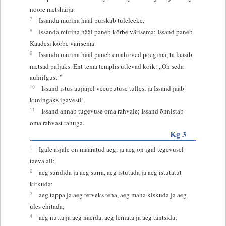
noore metshärja.
7
Issanda mürina hääl purskab tuleleeke.
8
Issanda mürina hääl paneb kõrbe värisema; Issand paneb
Kaadesi kõrbe värisema.
9
Issanda mürina hääl paneb emahirved poegima, ta laasib
metsad paljaks. Ent tema templis ütlevad kõik: „Oh seda
auhiilgust!”
10
Issand istus aujärjel veeuputuse tulles, ja Issand jääb
kuningaks igavesti!
11
Issand annab tugevuse oma rahvale; Issand õnnistab
oma rahvast rahuga.
Kg 3
1
Igale asjale on määratud aeg, ja aeg on igal tegevusel
taeva all:
2
aeg sündida ja aeg surra, aeg istutada ja aeg istutatut
kitkuda;
3
aeg tappa ja aeg terveks teha, aeg maha kiskuda ja aeg
üles ehitada;
4
aeg nutta ja aeg naerda, aeg leinata ja aeg tantsida;