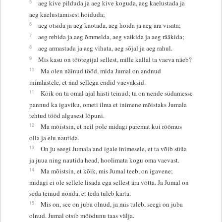
5
aeg kive pilduda ja aeg kive koguda, aeg kaelustada ja
aeg kaelustamisest hoiduda;
6
aeg otsida ja aeg kaotada, aeg hoida ja aeg ära visata;
7
aeg rebida ja aeg õmmelda, aeg vaikida ja aeg rääkida;
8
aeg armastada ja aeg vihata, aeg sõjal ja aeg rahul.
9
Mis kasu on töötegijal sellest, mille kallal ta vaeva näeb?
10
Ma olen näinud tööd, mida Jumal on andnud
inimlastele, et nad sellega endid vaevaksid.
11
Kõik on ta omal ajal hästi teinud; ta on nende südamesse
pannud ka igaviku, ometi ilma et inimene mõistaks Jumala
tehtud tööd algusest lõpuni.
12
Ma mõistsin, et neil pole midagi paremat kui rõõmus
olla ja elu nautida.
13
On ju seegi Jumala and igale inimesele, et ta võib süüa
ja juua ning nautida head, hoolimata kogu oma vaevast.
14
Ma mõistsin, et kõik, mis Jumal teeb, on igavene;
midagi ei ole sellele lisada ega sellest ära võtta. Ja Jumal on
seda teinud nõnda, et teda tuleb karta.
15
Mis on, see on juba olnud, ja mis tuleb, seegi on juba
olnud. Jumal otsib möödunu taas välja.