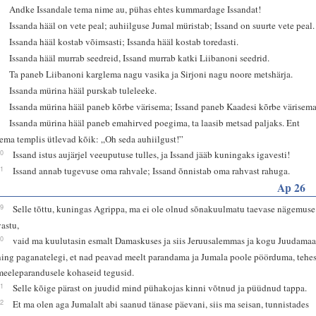
2
Andke Issandale tema nime au, pühas ehtes kummardage Issandat!
3
Issanda hääl on vete peal; auhiilguse Jumal müristab; Issand on suurte vete peal.
4
Issanda hääl kostab võimsasti; Issanda hääl kostab toredasti.
5
Issanda hääl murrab seedreid, Issand murrab katki Liibanoni seedrid.
6
Ta paneb Liibanoni karglema nagu vasika ja Sirjoni nagu noore metshärja.
7
Issanda mürina hääl purskab tuleleeke.
8
Issanda mürina hääl paneb kõrbe värisema; Issand paneb Kaadesi kõrbe värisema
9
Issanda mürina hääl paneb emahirved poegima, ta laasib metsad paljaks. Ent
tema templis ütlevad kõik: „Oh seda auhiilgust!”
10
Issand istus aujärjel veeuputuse tulles, ja Issand jääb kuningaks igavesti!
11
Issand annab tugevuse oma rahvale; Issand õnnistab oma rahvast rahuga.
Ap 26
19
Selle tõttu, kuningas Agrippa, ma ei ole olnud sõnakuulmatu taevase nägemuse
vastu,
20
vaid ma kuulutasin esmalt Damaskuses ja siis Jeruusalemmas ja kogu Juudamaa
ning paganatelegi, et nad peavad meelt parandama ja Jumala poole pöörduma, tehe
meeleparandusele kohaseid tegusid.
21
Selle kõige pärast on juudid mind pühakojas kinni võtnud ja püüdnud tappa.
22
Et ma olen aga Jumalalt abi saanud tänase päevani, siis ma seisan, tunnistades