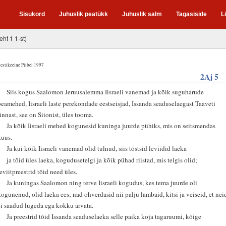
Sisukord
Juhuslik peatükk
Juhuslik salm
Tagasiside
L
eht 1 1-st)
estikeelne Piibel 1997
2Aj 5
2
Siis kogus Saalomon Jeruusalemma Iisraeli vanemad ja kõik suguharude
peamehed, Iisraeli laste perekondade eestseisjad, Issanda seaduselaegast Taaveti
linnast, see on Siionist, üles tooma.
3
Ja kõik Iisraeli mehed kogunesid kuninga juurde pühiks, mis on seitsmendas
kuus.
4
Ja kui kõik Iisraeli vanemad olid tulnud, siis tõstsid leviidid laeka
5
ja tõid üles laeka, kogudusetelgi ja kõik pühad riistad, mis telgis olid;
leviitpreestrid tõid need üles.
6
Ja kuningas Saalomon ning terve Iisraeli kogudus, kes tema juurde oli
kogunenud, olid laeka ees; nad ohverdasid nii palju lambaid, kitsi ja veiseid, et nei
ei saadud lugeda ega kokku arvata.
7
Ja preestrid tõid Issanda seaduselaeka selle paika koja tagaruumi, kõige