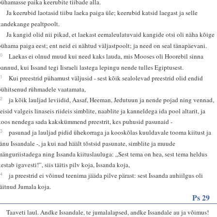
pühamasse paika keerubite tiibade alla.
8
Ja keerubid laotasid tiibu laeka paiga üle; keerubid katsid laegast ja selle
kandekange pealtpoolt.
9
Ja kangid olid nii pikad, et laekast eemaleulatuvaid kangide otsi oli näha kõige
pühama paiga eest; ent neid ei nähtud väljastpoolt; ja need on seal tänapäevani.
10
Laekas ei olnud muud kui need kaks lauda, mis Mooses oli Hoorebil sinna
pannud, kui Issand tegi Iisraeli lastega lepingu nende tulles Egiptusest.
11
Kui preestrid pühamust väljusid - sest kõik sealolevad preestrid olid endid
pühitsenud rühmadele vaatamata,
12
ja kõik lauljad leviidid, Aasaf, Heeman, Jedutuun ja nende pojad ning vennad,
seisid valgeis linaseis riideis simblite, naablite ja kanneldega ida pool altarit, ja
koos nendega sada kakskümmend preestrit, kes puhusid pasunaid -
13
pasunad ja lauljad pidid ühekorraga ja kooskõlas kuuldavale tooma kiitust ja
tänu Issandale -, ja kui nad häält tõstsid pasunate, simblite ja muude
mänguriistadega ning Issanda kiituslauluga: „Sest tema on hea, sest tema heldus
estab igavesti!”, siis täitis pilv koja, Issanda koja,
14
ja preestrid ei võinud teenima jääda pilve pärast: sest Issanda auhiilgus oli
täitnud Jumala koja.
Ps 29
1
Taaveti laul. Andke Issandale, te jumalalapsed, andke Issandale au ja võimus!