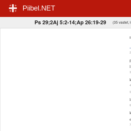
Piibel.NET
Ps 29;2Aj 5:2-14;Ap 26:19-29
(35 vastet, l
E