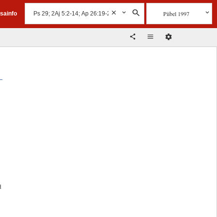
Piibel 1997
isainfo
d