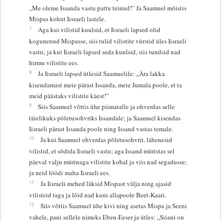
„Me oleme Issanda vastu pattu teinud!” Ja Saamuel mõistis
Mispas kohut Iisraeli lastele.
7
Aga kui vilistid kuulsid, et Iisraeli lapsed olid
kogunenud Mispasse, siis tulid vilistite vürstid üles Iisraeli
vastu; ja kui Iisraeli lapsed seda kuulsid, siis tundsid nad
hirmu vilistite ees.
8
Ja Iisraeli lapsed ütlesid Saamuelile: „Ära lakka
kisendamast meie pärast Issanda, meie Jumala poole, et ta
meid päästaks vilistite käest!”
9
Siis Saamuel võttis ühe piimatalle ja ohverdas selle
täielikuks põletusohvriks Issandale; ja Saamuel kisendas
Iisraeli pärast Issanda poole ning Issand vastas temale.
10
Ja kui Saamuel ohverdas põletusohvrit, lähenesid
vilistid, et sõdida Iisraeli vastu; aga Issand müristas sel
päeval valju mürinaga vilistite kohal ja viis nad segadusse;
ja neid löödi maha Iisraeli ees.
11
Ja Iisraeli mehed läksid Mispast välja ning ajasid
vilisteid taga ja lõid nad kuni allapoole Beet-Kaari.
12
Siis võttis Saamuel ühe kivi ning asetas Mispa ja Seeni
vahele, pani sellele nimeks Eben-Eeser ja ütles: „Siiani on