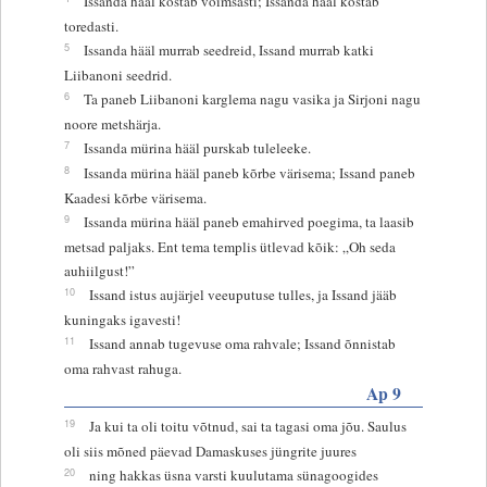
Issanda hääl kostab võimsasti; Issanda hääl kostab
toredasti.
5
Issanda hääl murrab seedreid, Issand murrab katki
Liibanoni seedrid.
6
Ta paneb Liibanoni karglema nagu vasika ja Sirjoni nagu
noore metshärja.
7
Issanda mürina hääl purskab tuleleeke.
8
Issanda mürina hääl paneb kõrbe värisema; Issand paneb
Kaadesi kõrbe värisema.
9
Issanda mürina hääl paneb emahirved poegima, ta laasib
metsad paljaks. Ent tema templis ütlevad kõik: „Oh seda
auhiilgust!”
10
Issand istus aujärjel veeuputuse tulles, ja Issand jääb
kuningaks igavesti!
11
Issand annab tugevuse oma rahvale; Issand õnnistab
oma rahvast rahuga.
Ap 9
19
Ja kui ta oli toitu võtnud, sai ta tagasi oma jõu. Saulus
oli siis mõned päevad Damaskuses jüngrite juures
20
ning hakkas üsna varsti kuulutama sünagoogides