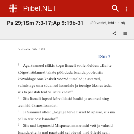
Piibel.NET
Ps 29;1Sm 7:3-17;Ap 9:19b-31
(39 vastet, leht 1 1-st)
Eestikeelne Piibel 1997
1Sm 7
3
Aga Saamuel rääkis kogu Iisraeli soole, öeldes: „Kui te
kõigest südamest tahate pöörduda Issanda poole, siis
kõrvaldage oma keskelt võõrad jumalad ja astarted,
valmistage oma südamed Issandale ja teenige üksnes teda,
siis ta päästab teid vilistite käest!”
4
Siis Iisraeli lapsed kõrvaldasid baalid ja astarted ning
teenisid üksnes Issandat.
5
Ja Saamuel ütles: „Koguge terve Iisrael Mispasse, siis ma
palun teie eest Issandat!”
6
Siis nad kogunesid Mispasse, ammutasid vett ja valasid
Issanda ette, ja nad paastusid sel päeval; nad ütlesid seal: