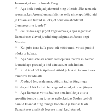
Jeesusest, et see on Jumala Poeg.
21
Aga kõik kuulajad jahmusid ning ütlesid: „Eks tema ole
seesama, kes Jeruusalemmas hävitas selle nime appihüüdjaid
ja kes on siia tulnud selleks, et neid viia aheldatult
ülempreestrite juurde?”
22
Saulus läks aga järjest vägevamaks ja ajas segadusse
Damaskuses elavad juudid ning selgitas, et Jeesus ongi
Messias.
23
Kui juba üsna hulk päevi oli möödunud, võtsid juudid
nõuks ta hukata.
24
Aga Saulusele sai nende salasepitsus teatavaks. Nemad
luurasid aga päevad ja ööd väravais, et teda hukata.
25
Kuid ühel ööl ta õpilased võtsid ja lasksid ta korvi sees
müüriava kaudu alla.
26
Jõudnud Jeruusalemma, püüdis Saulus jüngritega
liituda, ent kõik kartsid teda ega uskunud, et ta on jünger.
27
Aga Barnabas võttis Sauluse oma hoolde ja viis ta
apostlite juurde ning jutustas neile, kuidas Saulus teel oli
näinud Issandat ning temaga kõnelnud ja kuidas ta oli
Damaskuses avalikult Jeesuse nimel kuulutanud.