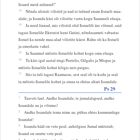
Issand meid aidanud!”
13
Nõnda alistati vilistid ja nad ei tulnud enam Iisraeli maa-
alale; ja Issanda käsi oli vilistite vastu kogu Saamueli eluaja.
14
Ja need linnad, mis vilistid olid Iisraelilt ära võtnud, said
tagasi Iisraelile Ekronist kuni Gatini, nõndasamuti vabastas
Iisrael ka nende maa-alad vilistite käest. Rahu oli ka Iisraeli
ja emorlaste vahel.
15
Ja Saamuel mõistis Iisraelile kohut kogu oma eluaja.
16
Ta käis igal aastal ringi Peetelis, Gilgalis ja Mispas ja
mõistis Iisraelile kohut kõigis neis paigus.
17
Siis ta tuli tagasi Raamasse, sest seal oli ta kodu ja seal
ta mõistis Iisraelile kohut ja sinna ta ehitas altari Issandale.
Ps 29
1
Taaveti laul. Andke Issandale, te jumalalapsed, andke
Issandale au ja võimus!
2
Andke Issandale tema nime au, pühas ehtes kummardage
Issandat!
3
Issanda hääl on vete peal; auhiilguse Jumal müristab;
Issand on suurte vete peal.
4