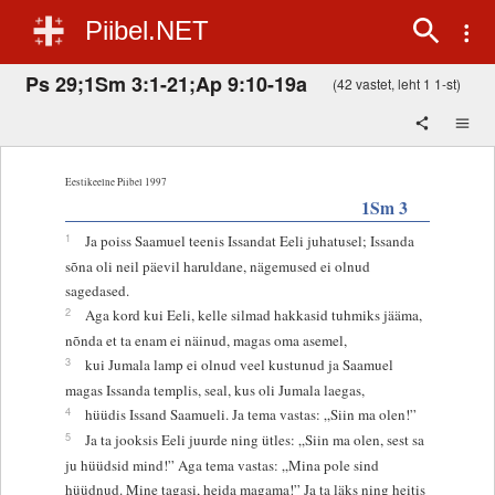
Piibel.NET
Ps 29;1Sm 3:1-21;Ap 9:10-19a
(42 vastet, leht 1 1-st)
Eestikeelne Piibel 1997
1Sm 3
1
Ja poiss Saamuel teenis Issandat Eeli juhatusel; Issanda
sõna oli neil päevil haruldane, nägemused ei olnud
sagedased.
2
Aga kord kui Eeli, kelle silmad hakkasid tuhmiks jääma,
nõnda et ta enam ei näinud, magas oma asemel,
3
kui Jumala lamp ei olnud veel kustunud ja Saamuel
magas Issanda templis, seal, kus oli Jumala laegas,
4
hüüdis Issand Saamueli. Ja tema vastas: „Siin ma olen!”
5
Ja ta jooksis Eeli juurde ning ütles: „Siin ma olen, sest sa
ju hüüdsid mind!” Aga tema vastas: „Mina pole sind
hüüdnud. Mine tagasi, heida magama!” Ja ta läks ning heitis