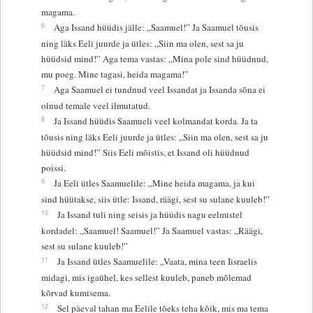
magama.
6
Aga Issand hüüdis jälle: „Saamuel!” Ja Saamuel tõusis
ning läks Eeli juurde ja ütles: „Siin ma olen, sest sa ju
hüüdsid mind!” Aga tema vastas: „Mina pole sind hüüdnud,
mu poeg. Mine tagasi, heida magama!”
7
Aga Saamuel ei tundnud veel Issandat ja Issanda sõna ei
olnud temale veel ilmutatud.
8
Ja Issand hüüdis Saamueli veel kolmandat korda. Ja ta
tõusis ning läks Eeli juurde ja ütles: „Siin ma olen, sest sa ju
hüüdsid mind!” Siis Eeli mõistis, et Issand oli hüüdnud
poissi.
9
Ja Eeli ütles Saamuelile: „Mine heida magama, ja kui
sind hüütakse, siis ütle: Issand, räägi, sest su sulane kuuleb!”
10
Ja Issand tuli ning seisis ja hüüdis nagu eelmistel
kordadel: „Saamuel! Saamuel!” Ja Saamuel vastas: „Räägi,
sest su sulane kuuleb!”
11
Ja Issand ütles Saamuelile: „Vaata, mina teen Iisraelis
midagi, mis igaühel, kes sellest kuuleb, paneb mõlemad
kõrvad kumisema.
12
Sel päeval tahan ma Eelile tõeks teha kõik, mis ma tema