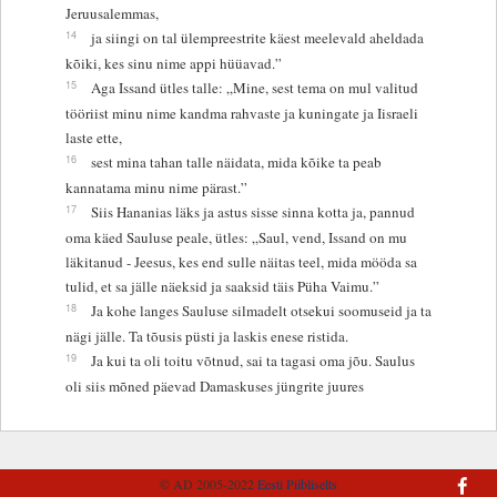
Jeruusalemmas,
14
ja siingi on tal ülempreestrite käest meelevald aheldada
kõiki, kes sinu nime appi hüüavad.”
15
Aga Issand ütles talle: „Mine, sest tema on mul valitud
tööriist minu nime kandma rahvaste ja kuningate ja Iisraeli
laste ette,
16
sest mina tahan talle näidata, mida kõike ta peab
kannatama minu nime pärast.”
17
Siis Hananias läks ja astus sisse sinna kotta ja, pannud
oma käed Sauluse peale, ütles: „Saul, vend, Issand on mu
läkitanud - Jeesus, kes end sulle näitas teel, mida mööda sa
tulid, et sa jälle näeksid ja saaksid täis Püha Vaimu.”
18
Ja kohe langes Sauluse silmadelt otsekui soomuseid ja ta
nägi jälle. Ta tõusis püsti ja laskis enese ristida.
19
Ja kui ta oli toitu võtnud, sai ta tagasi oma jõu. Saulus
oli siis mõned päevad Damaskuses jüngrite juures
© AD 2005-2022
Eesti Piibliselts