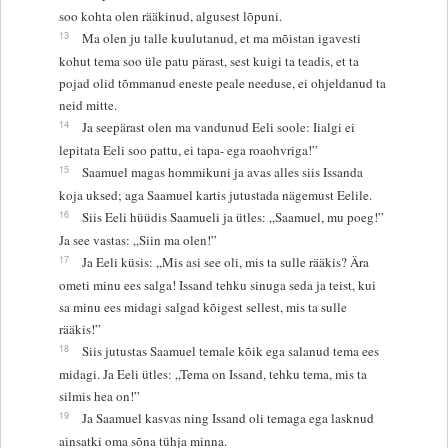
soo kohta olen rääkinud, algusest lõpuni.
13
Ma olen ju talle kuulutanud, et ma mõistan igavesti
kohut tema soo üle patu pärast, sest kuigi ta teadis, et ta
pojad olid tõmmanud eneste peale needuse, ei ohjeldanud ta
neid mitte.
14
Ja seepärast olen ma vandunud Eeli soole: Iialgi ei
lepitata Eeli soo pattu, ei tapa- ega roaohvriga!”
15
Saamuel magas hommikuni ja avas alles siis Issanda
koja uksed; aga Saamuel kartis jutustada nägemust Eelile.
16
Siis Eeli hüüdis Saamueli ja ütles: „Saamuel, mu poeg!”
Ja see vastas: „Siin ma olen!”
17
Ja Eeli küsis: „Mis asi see oli, mis ta sulle rääkis? Ära
ometi minu ees salga! Issand tehku sinuga seda ja teist, kui
sa minu ees midagi salgad kõigest sellest, mis ta sulle
rääkis!”
18
Siis jutustas Saamuel temale kõik ega salanud tema ees
midagi. Ja Eeli ütles: „Tema on Issand, tehku tema, mis ta
silmis hea on!”
19
Ja Saamuel kasvas ning Issand oli temaga ega lasknud
ainsatki oma sõna tühja minna.