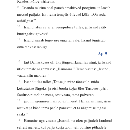
Kaadesi kõrbe värisema.
9
Issanda mürina hääl paneb emahirved poegima, ta laasib
metsad paljaks. Ent tema templis ütlevad kõik: „Oh seda
auhiilgust!”
10
Issand istus aujärjel veeuputuse tulles, ja Issand jääb
kuningaks igavesti!
11
Issand annab tugevuse oma rahvale; Issand õnnistab
oma rahvast rahuga.
Ap 9
10
Ent Damaskuses oli üks jünger, Hananias nimi, ja Issand
ütles temale nägemuses: „Hananias!” Tema vastas: „Issand,
vaata, siin ma olen!”
11
Issand ütles talle: „Tõuse ja mine tänavale, mida
kutsutakse Sirgeks, ja otsi Juuda kojas üles Tarsosest pärit
Sauluse-nimeline mees, sest vaata, tema palvetab
12
ja on nägemuses näinud üht meest, Hananias nimi, sisse
astuvat ja käed tema peale panevat, et ta nägemise tagasi
saaks.”
13
Hananias aga vastas: „Issand, ma olen paljudelt kuulnud
sellest mehest, kui palju kurja ta on teinud sinu pühadele