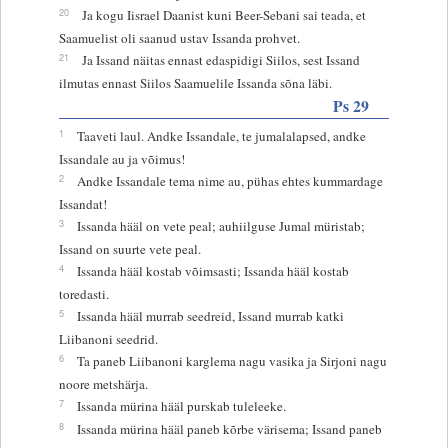
20
Ja kogu Iisrael Daanist kuni Beer-Sebani sai teada, et
Saamuelist oli saanud ustav Issanda prohvet.
21
Ja Issand näitas ennast edaspidigi Siilos, sest Issand
ilmutas ennast Siilos Saamuelile Issanda sõna läbi.
Ps 29
1
Taaveti laul. Andke Issandale, te jumalalapsed, andke
Issandale au ja võimus!
2
Andke Issandale tema nime au, pühas ehtes kummardage
Issandat!
3
Issanda hääl on vete peal; auhiilguse Jumal müristab;
Issand on suurte vete peal.
4
Issanda hääl kostab võimsasti; Issanda hääl kostab
toredasti.
5
Issanda hääl murrab seedreid, Issand murrab katki
Liibanoni seedrid.
6
Ta paneb Liibanoni karglema nagu vasika ja Sirjoni nagu
noore metshärja.
7
Issanda mürina hääl purskab tuleleeke.
8
Issanda mürina hääl paneb kõrbe värisema; Issand paneb