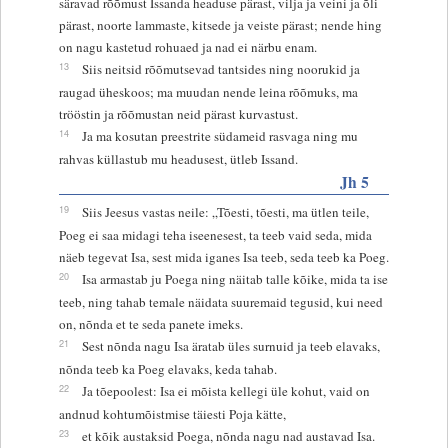
säravad rõõmust Issanda headuse pärast, vilja ja veini ja õli
pärast, noorte lammaste, kitsede ja veiste pärast; nende hing
on nagu kastetud rohuaed ja nad ei närbu enam.
13
Siis neitsid rõõmutsevad tantsides ning noorukid ja
raugad üheskoos; ma muudan nende leina rõõmuks, ma
trööstin ja rõõmustan neid pärast kurvastust.
14
Ja ma kosutan preestrite südameid rasvaga ning mu
rahvas küllastub mu headusest, ütleb Issand.
Jh 5
19
Siis Jeesus vastas neile: „Tõesti, tõesti, ma ütlen teile,
Poeg ei saa midagi teha iseenesest, ta teeb vaid seda, mida
näeb tegevat Isa, sest mida iganes Isa teeb, seda teeb ka Poeg.
20
Isa armastab ju Poega ning näitab talle kõike, mida ta ise
teeb, ning tahab temale näidata suuremaid tegusid, kui need
on, nõnda et te seda panete imeks.
21
Sest nõnda nagu Isa äratab üles surnuid ja teeb elavaks,
nõnda teeb ka Poeg elavaks, keda tahab.
22
Ja tõepoolest: Isa ei mõista kellegi üle kohut, vaid on
andnud kohtumõistmise täiesti Poja kätte,
23
et kõik austaksid Poega, nõnda nagu nad austavad Isa.