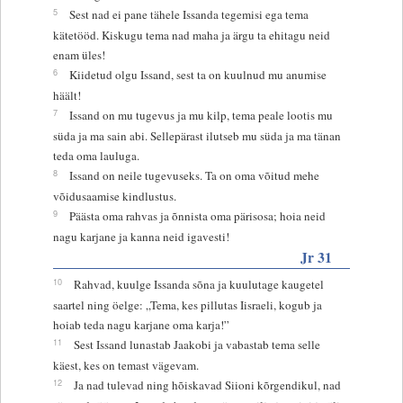
5
Sest nad ei pane tähele Issanda tegemisi ega tema
kätetööd. Kiskugu tema nad maha ja ärgu ta ehitagu neid
enam üles!
6
Kiidetud olgu Issand, sest ta on kuulnud mu anumise
häält!
7
Issand on mu tugevus ja mu kilp, tema peale lootis mu
süda ja ma sain abi. Sellepärast ilutseb mu süda ja ma tänan
teda oma lauluga.
8
Issand on neile tugevuseks. Ta on oma võitud mehe
võidusaamise kindlustus.
9
Päästa oma rahvas ja õnnista oma pärisosa; hoia neid
nagu karjane ja kanna neid igavesti!
Jr 31
10
Rahvad, kuulge Issanda sõna ja kuulutage kaugetel
saartel ning öelge: „Tema, kes pillutas Iisraeli, kogub ja
hoiab teda nagu karjane oma karja!”
11
Sest Issand lunastab Jaakobi ja vabastab tema selle
käest, kes on temast vägevam.
12
Ja nad tulevad ning hõiskavad Siioni kõrgendikul, nad