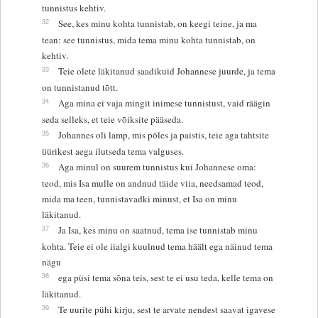
tunnistus kehtiv.
32
See, kes minu kohta tunnistab, on keegi teine, ja ma
tean: see tunnistus, mida tema minu kohta tunnistab, on
kehtiv.
33
Teie olete läkitanud saadikuid Johannese juurde, ja tema
on tunnistanud tõtt.
34
Aga mina ei vaja mingit inimese tunnistust, vaid räägin
seda selleks, et teie võiksite pääseda.
35
Johannes oli lamp, mis põles ja paistis, teie aga tahtsite
üürikest aega ilutseda tema valguses.
36
Aga minul on suurem tunnistus kui Johannese oma:
teod, mis Isa mulle on andnud täide viia, needsamad teod,
mida ma teen, tunnistavadki minust, et Isa on minu
läkitanud.
37
Ja Isa, kes minu on saatnud, tema ise tunnistab minu
kohta. Teie ei ole iialgi kuulnud tema häält ega näinud tema
nägu
38
ega püsi tema sõna teis, sest te ei usu teda, kelle tema on
läkitanud.
39
Te uurite pühi kirju, sest te arvate nendest saavat igavese