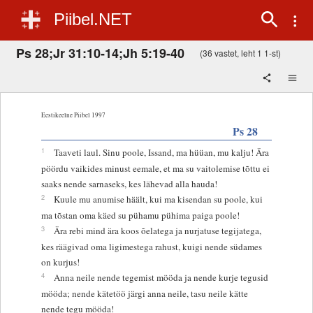
Piibel.NET
Ps 28;Jr 31:10-14;Jh 5:19-40
(36 vastet, leht 1 1-st)
Eestikeelne Piibel 1997
Ps 28
1
Taaveti laul. Sinu poole, Issand, ma hüüan, mu kalju! Ära
pöördu vaikides minust eemale, et ma su vaitolemise tõttu ei
saaks nende sarnaseks, kes lähevad alla hauda!
2
Kuule mu anumise häält, kui ma kisendan su poole, kui
ma tõstan oma käed su pühamu pühima paiga poole!
3
Ära rebi mind ära koos õelatega ja nurjatuse tegijatega,
kes räägivad oma ligimestega rahust, kuigi nende südames
on kurjus!
4
Anna neile nende tegemist mööda ja nende kurje tegusid
mööda; nende kätetöö järgi anna neile, tasu neile kätte
nende tegu mööda!