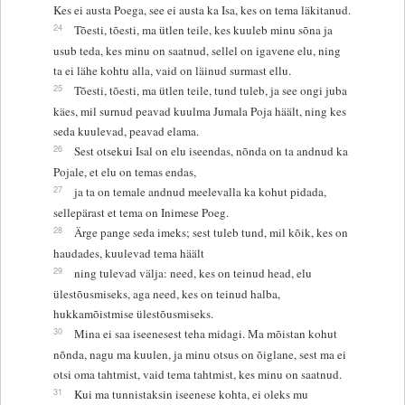
Kes ei austa Poega, see ei austa ka Isa, kes on tema läkitanud.
24
Tõesti, tõesti, ma ütlen teile, kes kuuleb minu sõna ja
usub teda, kes minu on saatnud, sellel on igavene elu, ning
ta ei lähe kohtu alla, vaid on läinud surmast ellu.
25
Tõesti, tõesti, ma ütlen teile, tund tuleb, ja see ongi juba
käes, mil surnud peavad kuulma Jumala Poja häält, ning kes
seda kuulevad, peavad elama.
26
Sest otsekui Isal on elu iseendas, nõnda on ta andnud ka
Pojale, et elu on temas endas,
27
ja ta on temale andnud meelevalla ka kohut pidada,
sellepärast et tema on Inimese Poeg.
28
Ärge pange seda imeks; sest tuleb tund, mil kõik, kes on
haudades, kuulevad tema häält
29
ning tulevad välja: need, kes on teinud head, elu
ülestõusmiseks, aga need, kes on teinud halba,
hukkamõistmise ülestõusmiseks.
30
Mina ei saa iseenesest teha midagi. Ma mõistan kohut
nõnda, nagu ma kuulen, ja minu otsus on õiglane, sest ma ei
otsi oma tahtmist, vaid tema tahtmist, kes minu on saatnud.
31
Kui ma tunnistaksin iseenese kohta, ei oleks mu