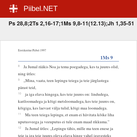
Piibel.NET
Ps 28,8;2Ts 2,16-17;1Ms 9,8-11(12.13);Jh 1,35-51
Eestikeelne Piibel 1997
1Ms 9
8
Ja Jumal rääkis Noa ja tema poegadega, kes ta juures olid,
ning ütles:
9
„Mina, vaata, teen lepingu teiega ja teie järglastega
pärast teid,
10
ja iga elava hingega, kes teie juures on: lindudega,
kariloomadega ja kõigi metsloomadega, kes teie juures on,
kõigiga, kes laevast välja tulid, kõigi maa loomadega.
11
Ma teen teiega lepingu, et enam ei hävitata kõike liha
uputusveega ja veeuputus ei tule enam maad rikkuma.”
12
Ja Jumal ütles: „Lepingu tähis, mille ma teen enese ja
teie ja iga teie juures oleva elava hinge vahel igavesteks