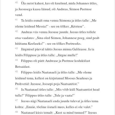
40
Üks neist kahest, kes oli kuulnud, mida Johannes ütles,
ja Jeesusega kaasa läinud, oli Andreas, Siimon Peetruse
vend.
41
Ta leidis esmalt oma venna Siimona ja ütles talle: „Me
oleme leidnud Messia!” - see on tõlkes „Kristuse”.
42
Andreas viis venna Jeesuse juurde. Jeesus ütles tollele
otsa vaadates: „Sina oled Siimon, Johannese poeg, sind peab
hüütama Keefaseks!” - see on tõlkes Peetruseks.
43
Järgmisel päeval tahtis Jeesus minna Galileasse. Ja ta
leidis Filippuse ja ütles talle: „Järgne mulle!”
44
Filippus oli pärit Andrease ja Peetruse kodukülast
Betsaidast.
45
Filippus leidis Naatanaeli ja ütles talle: „Me oleme
leidnud tema, kellest on kirjutanud Mooses Seaduses ja
Prohvetid: Jeesuse, Joosepi poja Naatsaretist.”
46
Ja Naatanael ütles talle: „Mis võib küll Naatsaretist head
tulla?” Filippus ütles talle: „Tule ja vaata!”
47
Jeesus nägi Naatanaeli enda juurde tulevat ja ütles tema
kohta: „Ennäe, tõeline iisraeli mees, kelles ei ole valet.”
48
Naatanael küsis temalt: „Kust sa mind tunned?” Jeesus