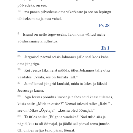
põlvedeks, on see:
13
ma panen pilvedesse oma vikerkaare ja see on lepingu
tähiseks minu ja maa vahel.
Ps 28
8
Issand on neile tugevuseks. Ta on oma võitud mehe
võidusaamise kindlustus.
Jh 1
35
Järgmisel päeval seisis Johannes jälle seal koos kahe
oma jüngriga.
36
Kui Jeesus läks neist mööda, ütles Johannes talle otsa
vaadates: „Vaata, see on Jumala Tall.”
37
Ja mõlemad jüngrid kuulsid, mida ta ütles, ja läksid
Jeesusega kaasa.
38
Aga Jeesus pöördus ümber ja nähes neid kaasa tulemas,
küsis neilt: „Mida te otsite?” Nemad ütlesid talle: „Rabi,” -
see on tõlkes „Õpetaja” - „kus sa oled öömajal?”
39
Ta ütles neile: „Tulge ja vaadake!” Nad tulid siis ja
nägid, kus ta oli öömajal, ja jäidki sel päeval tema juurde.
Oli umbes neljas tund pärast lõunat.