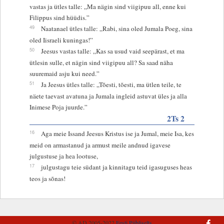
vastas ja ütles talle: „Ma nägin sind viigipuu all, enne kui
Filippus sind hüüdis.”
49
Naatanael ütles talle: „Rabi, sina oled Jumala Poeg, sina
oled Iisraeli kuningas!”
50
Jeesus vastas talle: „Kas sa usud vaid seepärast, et ma
ütlesin sulle, et nägin sind viigipuu all? Sa saad näha
suuremaid asju kui need.”
51
Ja Jeesus ütles talle: „Tõesti, tõesti, ma ütlen teile, te
näete taevast avatuna ja Jumala ingleid astuvat üles ja alla
Inimese Poja juurde.”
2Ts 2
16
Aga meie Issand Jeesus Kristus ise ja Jumal, meie Isa, kes
meid on armastanud ja armust meile andnud igavese
julgustuse ja hea lootuse,
17
julgustagu teie südant ja kinnitagu teid igasuguses heas
teos ja sõnas!
© AD 2005-2022
Eesti Piibliselts