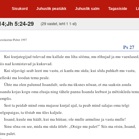
Sisukord
Juhuslik peatükk
Juhuslik salm
Tagasiside
L
14;Jh 5:24-29
(29 vastet, leht 1 1-st)
estikeelne Piibel 1997
Ps 27
2
Kui kurjategijad tulevad mu kallale mu liha sööma, mu rõhujad ja mu vaenlased
siis nad komistavad ja kukuvad.
3
Kui sõjavägi seab leeri mu vastu, ei karda mu süda; kui sõda puhkeb mu vastu,
selleski ma loodan tema peale.
4
Ühte ma olen palunud Issandalt; seda ma üksnes nõuan, et ma saaksin asuda
Issanda kojas kogu oma eluaja ning tähele panna Issanda leebust ja mõtiskleda tem
templis.
5
Sest ta peidab mind oma majasse kurjal ajal, ta peab mind salajas oma telgi
pelgupaigas, ta tõstab mu üles kaljule.
7
Issand, kuule mu häält, kui ma hüüan; ole mulle armuline ja vasta mulle!
8
Sinu sõna on see, mida mu süda ütleb: „Otsige mu palet!” Siis ma otsin, Issand,
sinu palet.