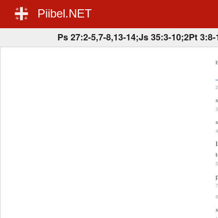
Piibel.NET
Ps 27:2-5,7-8,13-14;Js 35:3-10;2Pt 3:8-
E