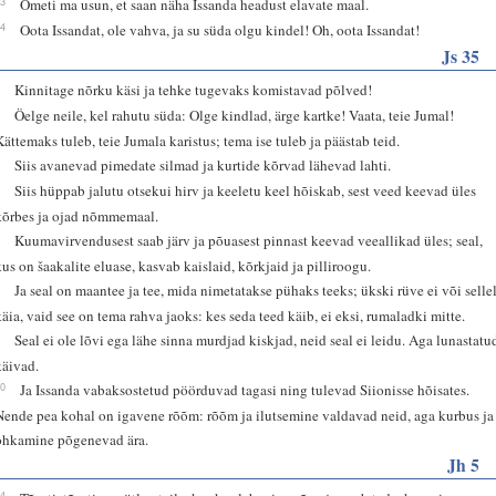
13
Ometi ma usun, et saan näha Issanda headust elavate maal.
14
Oota Issandat, ole vahva, ja su süda olgu kindel! Oh, oota Issandat!
Js 35
3
Kinnitage nõrku käsi ja tehke tugevaks komistavad põlved!
4
Öelge neile, kel rahutu süda: Olge kindlad, ärge kartke! Vaata, teie Jumal!
Kättemaks tuleb, teie Jumala karistus; tema ise tuleb ja päästab teid.
5
Siis avanevad pimedate silmad ja kurtide kõrvad lähevad lahti.
6
Siis hüppab jalutu otsekui hirv ja keeletu keel hõiskab, sest veed keevad üles
kõrbes ja ojad nõmmemaal.
7
Kuumavirvendusest saab järv ja põuasest pinnast keevad veeallikad üles; seal,
kus on šaakalite eluase, kasvab kaislaid, kõrkjaid ja pilliroogu.
8
Ja seal on maantee ja tee, mida nimetatakse pühaks teeks; ükski rüve ei või selle
käia, vaid see on tema rahva jaoks: kes seda teed käib, ei eksi, rumaladki mitte.
9
Seal ei ole lõvi ega lähe sinna murdjad kiskjad, neid seal ei leidu. Aga lunastatu
käivad.
10
Ja Issanda vabaksostetud pöörduvad tagasi ning tulevad Siionisse hõisates.
Nende pea kohal on igavene rõõm: rõõm ja ilutsemine valdavad neid, aga kurbus ja
ohkamine põgenevad ära.
Jh 5
24