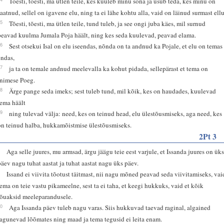
Tõesti, tõesti, ma ütlen teile, kes kuuleb minu sõna ja usub teda, kes minu on
saatnud, sellel on igavene elu, ning ta ei lähe kohtu alla, vaid on läinud surmast ellu
25
Tõesti, tõesti, ma ütlen teile, tund tuleb, ja see ongi juba käes, mil surnud
peavad kuulma Jumala Poja häält, ning kes seda kuulevad, peavad elama.
26
Sest otsekui Isal on elu iseendas, nõnda on ta andnud ka Pojale, et elu on temas
endas,
27
ja ta on temale andnud meelevalla ka kohut pidada, sellepärast et tema on
Inimese Poeg.
28
Ärge pange seda imeks; sest tuleb tund, mil kõik, kes on haudades, kuulevad
tema häält
29
ning tulevad välja: need, kes on teinud head, elu ülestõusmiseks, aga need, kes
on teinud halba, hukkamõistmise ülestõusmiseks.
2Pt 3
8
Aga selle juures, mu armsad, ärgu jäägu teie eest varjule, et Issanda juures on ük
päev nagu tuhat aastat ja tuhat aastat nagu üks päev.
9
Issand ei viivita tõotust täitmast, nii nagu mõned peavad seda viivitamiseks, vai
tema on teie vastu pikameelne, sest ta ei taha, et keegi hukkuks, vaid et kõik
jõuaksid meeleparandusele.
10
Aga Issanda päev tuleb nagu varas. Siis hukkuvad taevad raginal, algained
lagunevad lõõmates ning maad ja tema tegusid ei leita enam.