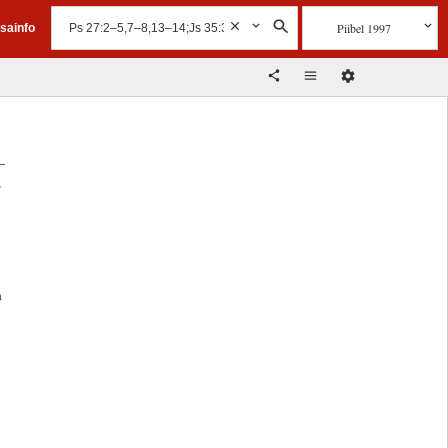
Piibel 1997
isainfo
,
a