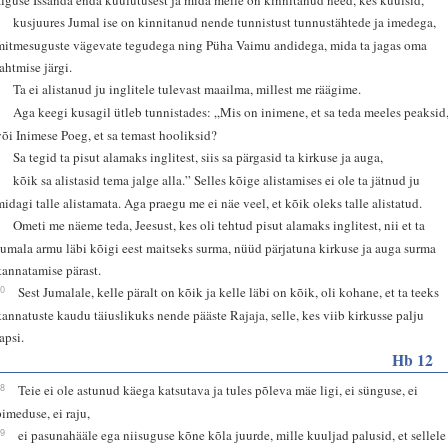
4
kusjuures Jumal ise on kinnitanud nende tunnistust tunnustähtede ja imedega,
mitmesuguste vägevate tegudega ning Püha Vaimu andidega, mida ta jagas oma
tahtmise järgi.
5
Ta ei alistanud ju inglitele tulevast maailma, millest me räägime.
6
Aga keegi kusagil ütleb tunnistades: „Mis on inimene, et sa teda meeles peaksid
või Inimese Poeg, et sa temast hooliksid?
7
Sa tegid ta pisut alamaks inglitest, siis sa pärgasid ta kirkuse ja auga,
8
kõik sa alistasid tema jalge alla.” Selles kõige alistamises ei ole ta jätnud ju
midagi talle alistamata. Aga praegu me ei näe veel, et kõik oleks talle alistatud.
9
Ometi me näeme teda, Jeesust, kes oli tehtud pisut alamaks inglitest, nii et ta
Jumala armu läbi kõigi eest maitseks surma, nüüd pärjatuna kirkuse ja auga surma
kannatamise pärast.
10
Sest Jumalale, kelle päralt on kõik ja kelle läbi on kõik, oli kohane, et ta teeks
kannatuste kaudu täiuslikuks nende pääste Rajaja, selle, kes viib kirkusse palju
apsi.
Hb 12
18
Teie ei ole astunud käega katsutava ja tules põleva mäe ligi, ei sünguse, ei
pimeduse, ei raju,
19
ei pasunahääle ega niisuguse kõne kõla juurde, mille kuuljad palusid, et sellele