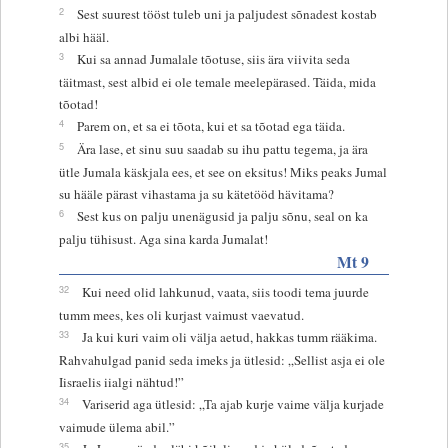
2
Sest suurest tööst tuleb uni ja paljudest sõnadest kostab
albi hääl.
3
Kui sa annad Jumalale tõotuse, siis ära viivita seda
täitmast, sest albid ei ole temale meelepärased. Täida, mida
tõotad!
4
Parem on, et sa ei tõota, kui et sa tõotad ega täida.
5
Ära lase, et sinu suu saadab su ihu pattu tegema, ja ära
ütle Jumala käskjala ees, et see on eksitus! Miks peaks Jumal
su hääle pärast vihastama ja su kätetööd hävitama?
6
Sest kus on palju unenägusid ja palju sõnu, seal on ka
palju tühisust. Aga sina karda Jumalat!
Mt 9
32
Kui need olid lahkunud, vaata, siis toodi tema juurde
tumm mees, kes oli kurjast vaimust vaevatud.
33
Ja kui kuri vaim oli välja aetud, hakkas tumm rääkima.
Rahvahulgad panid seda imeks ja ütlesid: „Sellist asja ei ole
Iisraelis iialgi nähtud!”
34
Variserid aga ütlesid: „Ta ajab kurje vaime välja kurjade
vaimude ülema abil.”
35