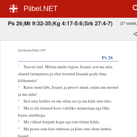
Piibel.NET
Ps 26;Mt 9:32-35;Kg 4:17-5:6;Srk 27:4-7)
(27 vastet,
Eestikeelne Piibel 1997
Ps 26
1
Taaveti laul. Mõista mulle õigust, Issand, sest ma olen
elanud laitmatuses ja olen lootnud Issanda peale ilma
kõikumata!
2
Katsu mind läbi, Issand, ja proovi mind, sulata mu neerud
ja mu süda!
3
Sest sinu heldus on mu silma ees ja ma käin sinu tões.
4
Ma ei ole istunud koos valelike inimestega ega lähe
kaasa salalikega.
5
Ma vihkan kurjade kogu ega istu õelate kilda.
6
Ma pesen oma käsi süütuses ja käin sinu altari ümber,
Issand,