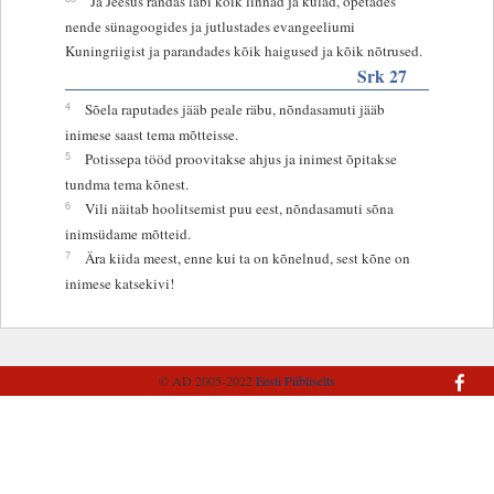
Ja Jeesus rändas läbi kõik linnad ja külad, õpetades
nende sünagoogides ja jutlustades evangeeliumi
Kuningriigist ja parandades kõik haigused ja kõik nõtrused.
Srk 27
4
Sõela raputades jääb peale räbu, nõndasamuti jääb
inimese saast tema mõtteisse.
5
Potissepa tööd proovitakse ahjus ja inimest õpitakse
tundma tema kõnest.
6
Vili näitab hoolitsemist puu eest, nõndasamuti sõna
inimsüdame mõtteid.
7
Ära kiida meest, enne kui ta on kõnelnud, sest kõne on
inimese katsekivi!
© AD 2005-2022
Eesti Piibliselts