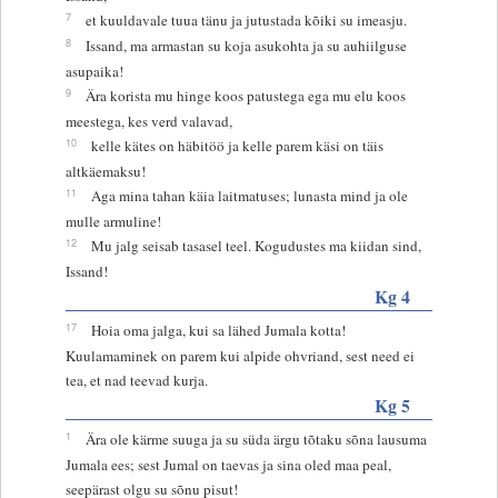
7
et kuuldavale tuua tänu ja jutustada kõiki su imeasju.
8
Issand, ma armastan su koja asukohta ja su auhiilguse
asupaika!
9
Ära korista mu hinge koos patustega ega mu elu koos
meestega, kes verd valavad,
10
kelle kätes on häbitöö ja kelle parem käsi on täis
altkäemaksu!
11
Aga mina tahan käia laitmatuses; lunasta mind ja ole
mulle armuline!
12
Mu jalg seisab tasasel teel. Kogudustes ma kiidan sind,
Issand!
Kg 4
17
Hoia oma jalga, kui sa lähed Jumala kotta!
Kuulamaminek on parem kui alpide ohvriand, sest need ei
tea, et nad teevad kurja.
Kg 5
1
Ära ole kärme suuga ja su süda ärgu tõtaku sõna lausuma
Jumala ees; sest Jumal on taevas ja sina oled maa peal,
seepärast olgu su sõnu pisut!