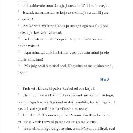
7
et kuuldavale tuua tänu ja jutustada kõiki su imeasju.
8
Issand, ma armastan su koja asukohta ja su auhiilguse
asupaika!
9
Ära korista mu hinge koos patustega ega mu elu koos
meestega, kes verd valavad,
10
kelle kätes on häbitöö ja kelle parem käsi on täis
altkäemaksu!
11
Aga mina tahan käia laitmatuses; lunasta mind ja ole
mulle armuline!
12
Mu jalg seisab tasasel teel. Kogudustes ma kiidan sind,
Issand!
Ha 3
1
Prohvet Habakuki palve kaebelaulude kujul:
2
„Issand, ma olen kuulnud su sõnumit, ma kardan su tegu,
Issand. Aga lase see ligemail aastail sündida, tee see ligemail
aastail teoks ja mõtle oma vihas halastusele!
3
Jumal tuleb Teemanist, püha Paarani mäelt! Sela. Tema
aulikkus katab taevaid ja maa on täis tema kiitust.
4
Tema all on nagu valguse sära, tema kõrval on kiired, seal