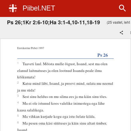
Piibel.NET
Ps 26;1Kr 2:6-10;Ha 3:1-4,10-11,18-19
(25 vastet, leht 
Eestikeelne Piibel 1997
Ps 26
1
Taaveti laul. Mõista mulle õigust, Issand, sest ma olen
elanud laitmatuses ja olen lootnud Issanda peale ilma
kõikumata!
2
Katsu mind läbi, Issand, ja proovi mind, sulata mu neerud
ja mu süda!
3
Sest sinu heldus on mu silma ees ja ma käin sinu tões.
4
Ma ei ole istunud koos valelike inimestega ega lähe
kaasa salalikega.
5
Ma vihkan kurjade kogu ega istu õelate kilda.
6
Ma pesen oma käsi süütuses ja käin sinu altari ümber,
Issand,