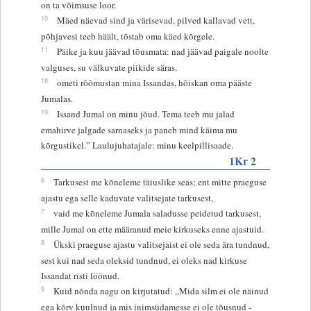
on ta võimsuse loor.
10
Mäed näevad sind ja värisevad, pilved kallavad vett,
põhjavesi teeb häält, tõstab oma käed kõrgele.
11
Päike ja kuu jäävad tõusmata: nad jäävad paigale noolte
valguses, su välkuvate piikide säras.
18
ometi rõõmustan mina Issandas, hõiskan oma pääste
Jumalas.
19
Issand Jumal on minu jõud. Tema teeb mu jalad
emahirve jalgade sarnaseks ja paneb mind käima mu
kõrgustikel.” Laulujuhatajale: minu keelpillisaade.
1Kr 2
6
Tarkusest me kõneleme täiuslike seas; ent mitte praeguse
ajastu ega selle kaduvate valitsejate tarkusest,
7
vaid me kõneleme Jumala saladusse peidetud tarkusest,
mille Jumal on ette määranud meie kirkuseks enne ajastuid.
8
Ükski praeguse ajastu valitsejaist ei ole seda ära tundnud,
sest kui nad seda oleksid tundnud, ei oleks nad kirkuse
Issandat risti löönud.
9
Kuid nõnda nagu on kirjutatud: „Mida silm ei ole näinud
ega kõrv kuulnud ja mis inimsüdamesse ei ole tõusnud -