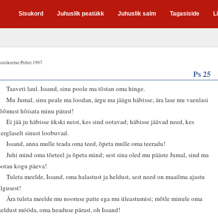
Sisukord
Juhuslik peatükk
Juhuslik salm
Tagasiside
L
estikeelne Piibel 1997
Ps 25
1
Taaveti laul. Issand, sinu poole ma tõstan oma hinge.
2
Mu Jumal, sinu peale ma loodan, ärgu ma jäägu häbisse; ära lase mu vaenlasi
rõõmust hõisata minu pärast!
3
Ei jää ju häbisse ükski neist, kes sind ootavad; häbisse jäävad need, kes
kerglaselt sinust loobuvad.
4
Issand, anna mulle teada oma teed, õpeta mulle oma teeradu!
5
Juhi mind oma tõeteel ja õpeta mind; sest sina oled mu pääste Jumal, sind ma
ootan kogu päeva!
6
Tuleta meelde, Issand, oma halastust ja heldust, sest need on maailma ajastu
algusest!
7
Ära tuleta meelde mu nooruse patte ega mu üleastumisi; mõtle minule oma
heldust mööda, oma headuse pärast, oh Issand!