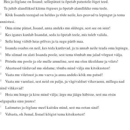
8
Hea ja õiglane on Issand; sellepärast ta õpetab patustele õiget teed.
9
Ta juhib alandlikud käima õiguses ja õpetab alandlikke oma teele.
10
Kõik Issanda teerajad on heldus ja tõde neile, kes peavad ta lepingut ja tema
tunnistusi.
11
Oma nime pärast, Issand, anna andeks mu süütegu, sest see on suur!
12
Kes iganes kardab Issandat, seda ta õpetab teele, mis tuleb valida.
13
Selle hing viibib heas põlves ja ta sugu pärib maa.
14
Issanda osadus on neil, kes teda kardavad, ja ta annab neile teada oma lepingu.
15
Mu silmad on alati Issanda poole, sest tema tõmbab mu jalad võrgust välja.
16
Pöördu mu poole ja ole mulle armuline, sest ma olen üksildane ja vilets!
17
Ahastused täidavad mu südame; tõmba mind välja mu kitsikustest!
18
Vaata mu viletsust ja mu vaeva ja anna andeks kõik mu patud!
19
Vaata mu vaenlasi, sest neid on palju, ja vägivaldset vihavaenu, millega nad
mind vihkavad!
20
Hoia mu hinge ja kisu mind välja; ärgu ma jäägu häbisse, sest ma otsin
pelgupaika sinu juures!
21
Laitmatus ja õiglane meel kaitsku mind, sest ma ootan sind!
22
Vabasta, oh Jumal, Iisrael kõigist tema kitsikustest!