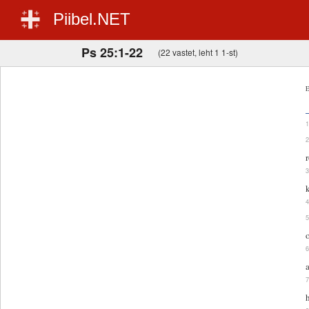
Piibel.NET
Ps 25:1-22
(22 vastet, leht 1 1-st)
E