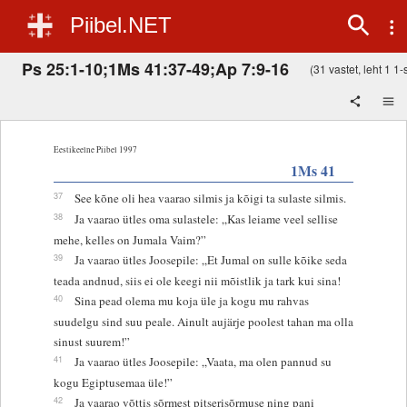
Piibel.NET
Ps 25:1-10;1Ms 41:37-49;Ap 7:9-16
(31 vastet, leht 1 1-s
Eestikeelne Piibel 1997
1Ms 41
37
See kõne oli hea vaarao silmis ja kõigi ta sulaste silmis.
38
Ja vaarao ütles oma sulastele: „Kas leiame veel sellise
mehe, kelles on Jumala Vaim?”
39
Ja vaarao ütles Joosepile: „Et Jumal on sulle kõike seda
teada andnud, siis ei ole keegi nii mõistlik ja tark kui sina!
40
Sina pead olema mu koja üle ja kogu mu rahvas
suudelgu sind suu peale. Ainult aujärje poolest tahan ma olla
sinust suurem!”
41
Ja vaarao ütles Joosepile: „Vaata, ma olen pannud su
kogu Egiptusemaa üle!”
42
Ja vaarao võttis sõrmest pitserisõrmuse ning pani