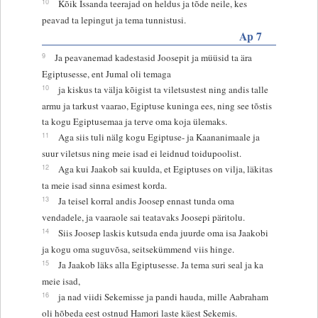
10
Kõik Issanda teerajad on heldus ja tõde neile, kes
peavad ta lepingut ja tema tunnistusi.
Ap 7
9
Ja peavanemad kadestasid Joosepit ja müüsid ta ära
Egiptusesse, ent Jumal oli temaga
10
ja kiskus ta välja kõigist ta viletsustest ning andis talle
armu ja tarkust vaarao, Egiptuse kuninga ees, ning see tõstis
ta kogu Egiptusemaa ja terve oma koja ülemaks.
11
Aga siis tuli nälg kogu Egiptuse- ja Kaananimaale ja
suur viletsus ning meie isad ei leidnud toidupoolist.
12
Aga kui Jaakob sai kuulda, et Egiptuses on vilja, läkitas
ta meie isad sinna esimest korda.
13
Ja teisel korral andis Joosep ennast tunda oma
vendadele, ja vaaraole sai teatavaks Joosepi päritolu.
14
Siis Joosep laskis kutsuda enda juurde oma isa Jaakobi
ja kogu oma suguvõsa, seitsekümmend viis hinge.
15
Ja Jaakob läks alla Egiptusesse. Ja tema suri seal ja ka
meie isad,
16
ja nad viidi Sekemisse ja pandi hauda, mille Aabraham
oli hõbeda eest ostnud Hamori laste käest Sekemis.