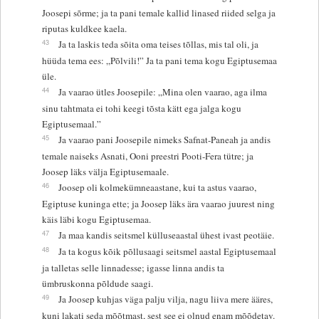
Joosepi sõrme; ja ta pani temale kallid linased riided selga ja
riputas kuldkee kaela.
43
Ja ta laskis teda sõita oma teises tõllas, mis tal oli, ja
hüüda tema ees: „Põlvili!” Ja ta pani tema kogu Egiptusemaa
üle.
44
Ja vaarao ütles Joosepile: „Mina olen vaarao, aga ilma
sinu tahtmata ei tohi keegi tõsta kätt ega jalga kogu
Egiptusemaal.”
45
Ja vaarao pani Joosepile nimeks Safnat-Paneah ja andis
temale naiseks Asnati, Ooni preestri Pooti-Fera tütre; ja
Joosep läks välja Egiptusemaale.
46
Joosep oli kolmekümneaastane, kui ta astus vaarao,
Egiptuse kuninga ette; ja Joosep läks ära vaarao juurest ning
käis läbi kogu Egiptusemaa.
47
Ja maa kandis seitsmel külluseaastal ühest ivast peotäie.
48
Ja ta kogus kõik põllusaagi seitsmel aastal Egiptusemaal
ja talletas selle linnadesse; igasse linna andis ta
ümbruskonna põldude saagi.
49
Ja Joosep kuhjas väga palju vilja, nagu liiva mere ääres,
kuni lakati seda mõõtmast, sest see ei olnud enam mõõdetav.