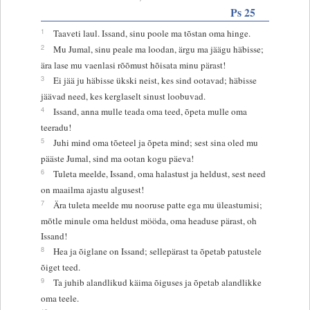
Ps 25
1
Taaveti laul. Issand, sinu poole ma tõstan oma hinge.
2
Mu Jumal, sinu peale ma loodan, ärgu ma jäägu häbisse;
ära lase mu vaenlasi rõõmust hõisata minu pärast!
3
Ei jää ju häbisse ükski neist, kes sind ootavad; häbisse
jäävad need, kes kerglaselt sinust loobuvad.
4
Issand, anna mulle teada oma teed, õpeta mulle oma
teeradu!
5
Juhi mind oma tõeteel ja õpeta mind; sest sina oled mu
pääste Jumal, sind ma ootan kogu päeva!
6
Tuleta meelde, Issand, oma halastust ja heldust, sest need
on maailma ajastu algusest!
7
Ära tuleta meelde mu nooruse patte ega mu üleastumisi;
mõtle minule oma heldust mööda, oma headuse pärast, oh
Issand!
8
Hea ja õiglane on Issand; sellepärast ta õpetab patustele
õiget teed.
9
Ta juhib alandlikud käima õiguses ja õpetab alandlikke
oma teele.