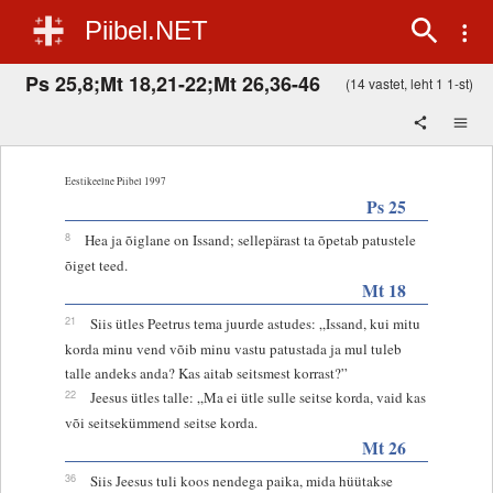
Piibel.NET
Ps 25,8;Mt 18,21-22;Mt 26,36-46
(14 vastet, leht 1 1-st)
Eestikeelne Piibel 1997
Ps 25
8
Hea ja õiglane on Issand; sellepärast ta õpetab patustele
õiget teed.
Mt 18
21
Siis ütles Peetrus tema juurde astudes: „Issand, kui mitu
korda minu vend võib minu vastu patustada ja mul tuleb
talle andeks anda? Kas aitab seitsmest korrast?”
22
Jeesus ütles talle: „Ma ei ütle sulle seitse korda, vaid kas
või seitsekümmend seitse korda.
Mt 26
36
Siis Jeesus tuli koos nendega paika, mida hüütakse