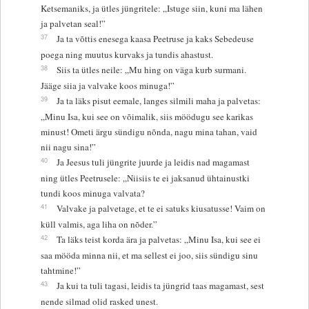
Ketsemaniks, ja ütles jüngritele: „Istuge siin, kuni ma lähen
ja palvetan seal!”
37
Ja ta võttis enesega kaasa Peetruse ja kaks Sebedeuse
poega ning muutus kurvaks ja tundis ahastust.
38
Siis ta ütles neile: „Mu hing on väga kurb surmani.
Jääge siia ja valvake koos minuga!”
39
Ja ta läks pisut eemale, langes silmili maha ja palvetas:
„Minu Isa, kui see on võimalik, siis möödugu see karikas
minust! Ometi ärgu sündigu nõnda, nagu mina tahan, vaid
nii nagu sina!”
40
Ja Jeesus tuli jüngrite juurde ja leidis nad magamast
ning ütles Peetrusele: „Niisiis te ei jaksanud ühtainustki
tundi koos minuga valvata?
41
Valvake ja palvetage, et te ei satuks kiusatusse! Vaim on
küll valmis, aga liha on nõder.”
42
Ta läks teist korda ära ja palvetas: „Minu Isa, kui see ei
saa mööda minna nii, et ma sellest ei joo, siis sündigu sinu
tahtmine!”
43
Ja kui ta tuli tagasi, leidis ta jüngrid taas magamast, sest
nende silmad olid rasked unest.