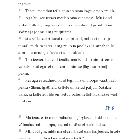
tegevat.
44
Tõesti, ma ütlen teile, ta seab tema kogu oma vara üle.
45
Aga kui see teener mõtleb oma südames: „Mu isand
viibib tulles”, ning hakkab peksma sulaseid ja tüdrukuid,
sööma ja jooma ning purjutama,
46
siis selle teenri isand tuleb päeval, mil ta ei oota, ja
tunnil, mida ta ei tea, ning raiub ta pooleks ja annab talle
sama osa nendega, keda ei saa usaldada.
47
Too teener, kes küll teadis oma isanda tahtmist, ent ei
valmistanud ega teinud tema tahtmise järgi, saab palju
peksa,
48
kes aga ei teadnud, kuid tegi, mis on hoope väärt, saab
peksa vähem. Igaühelt, kellele on antud palju, nõutakse
palju, ja kelle hoolde on jäetud palju, sellelt küsitakse veel
rohkem.
Jh 8
37
Ma tean, et te olete Aabrahami järglased, kuid te otsite
võimalust mind tappa, sest minu sõna ei mahu teisse.
38
Mina räägin, mida ma olen näinud oma Isa juures, ja teie
teete, mida te olete kuulnud oma isalt.”