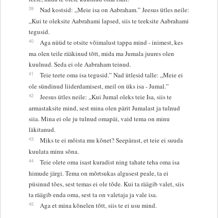
39
Nad kostsid: „Meie isa on Aabraham.” Jeesus ütles neile:
„Kui te oleksite Aabrahami lapsed, siis te teeksite Aabrahami
tegusid.
40
Aga nüüd te otsite võimalust tappa mind - inimest, kes
ma olen teile rääkinud tõtt, mida ma Jumala juures olen
kuulnud. Seda ei ole Aabraham teinud.
41
Teie teete oma isa tegusid.” Nad ütlesid talle: „Meie ei
ole sündinud liiderdamisest, meil on üks isa - Jumal.”
42
Jeesus ütles neile: „Kui Jumal oleks teie Isa, siis te
armastaksite mind, sest mina olen pärit Jumalast ja tulnud
siia. Mina ei ole ju tulnud omapäi, vaid tema on minu
läkitanud.
43
Miks te ei mõista mu kõnet? Seepärast, et teie ei suuda
kuulata minu sõna.
44
Teie olete oma isast kuradist ning tahate teha oma isa
himude järgi. Tema on mõrtsukas algusest peale, ta ei
püsinud tões, sest temas ei ole tõde. Kui ta räägib valet, siis
ta räägib enda oma, sest ta on valetaja ja vale isa.
45
Aga et mina kõnelen tõtt, siis te ei usu mind.