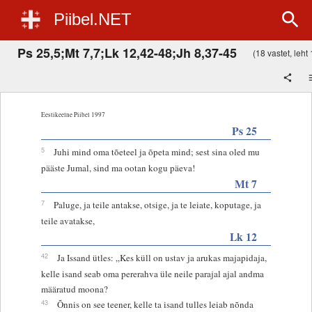
Piibel.NET
Ps 25,5;Mt 7,7;Lk 12,42-48;Jh 8,37-45
(18 vastet, leht 
Eestikeelne Piibel 1997
Ps 25
5
Juhi mind oma tõeteel ja õpeta mind; sest sina oled mu
pääste Jumal, sind ma ootan kogu päeva!
Mt 7
7
Paluge, ja teile antakse, otsige, ja te leiate, koputage, ja
teile avatakse,
Lk 12
42
Ja Issand ütles: „Kes küll on ustav ja arukas majapidaja,
kelle isand seab oma pererahva üle neile parajal ajal andma
määratud moona?
43
Õnnis on see teener, kelle ta isand tulles leiab nõnda