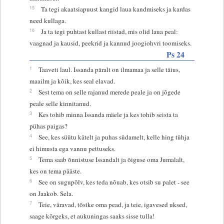
15
Ta tegi akaatsiapuust kangid laua kandmiseks ja kardas
need kullaga.
16
Ja ta tegi puhtast kullast riistad, mis olid laua peal:
vaagnad ja kausid, peekrid ja kannud joogiohvri toomiseks.
Ps 24
1
Taaveti laul. Issanda päralt on ilmamaa ja selle täius,
maailm ja kõik, kes seal elavad.
2
Sest tema on selle rajanud merede peale ja on jõgede
peale selle kinnitanud.
3
Kes tohib minna Issanda mäele ja kes tohib seista ta
pühas paigas?
4
See, kes süütu kätelt ja puhas südamelt, kelle hing tühja
ei himusta ega vannu pettuseks.
5
Tema saab õnnistuse Issandalt ja õiguse oma Jumalalt,
kes on tema pääste.
6
See on sugupõlv, kes teda nõuab, kes otsib su palet - see
on Jaakob. Sela.
7
Teie, väravad, tõstke oma pead, ja teie, igavesed uksed,
saage kõrgeks, et aukuningas saaks sisse tulla!