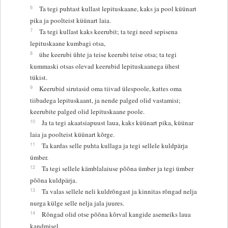
6
Ta tegi puhtast kullast lepituskaane, kaks ja pool küünart
pika ja poolteist küünart laia.
7
Ta tegi kullast kaks keerubit; ta tegi need sepisena
lepituskaane kumbagi otsa,
8
ühe keerubi ühte ja teise keerubi teise otsa; ta tegi
kummaski otsas olevad keerubid lepituskaanega ühest
tükist.
9
Keerubid sirutasid oma tiivad ülespoole, kattes oma
tiibadega lepituskaant, ja nende palged olid vastamisi;
keerubite palged olid lepituskaane poole.
10
Ja ta tegi akaatsiapuust laua, kaks küünart pika, küünar
laia ja poolteist küünart kõrge.
11
Ta kardas selle puhta kullaga ja tegi sellele kuldpärja
ümber.
12
Ta tegi sellele kämblalaiuse põõna ümber ja tegi ümber
põõna kuldpärja.
13
Ta valas sellele neli kuldrõngast ja kinnitas rõngad nelja
nurga külge selle nelja jala juures.
14
Rõngad olid otse põõna kõrval kangide asemeiks laua
kandmisel.