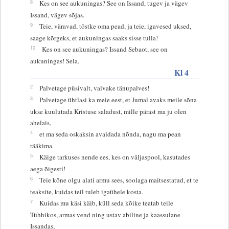
8
Kes on see aukuningas? See on Issand, tugev ja vägev
Issand, vägev sõjas.
9
Teie, väravad, tõstke oma pead, ja teie, igavesed uksed,
saage kõrgeks, et aukuningas saaks sisse tulla!
10
Kes on see aukuningas? Issand Sebaot, see on
aukuningas! Sela.
Kl 4
2
Palvetage püsivalt, valvake tänupalves!
3
Palvetage ühtlasi ka meie eest, et Jumal avaks meile sõna
ukse kuulutada Kristuse saladust, mille pärast ma ju olen
ahelais,
4
et ma seda oskaksin avaldada nõnda, nagu ma pean
rääkima.
5
Käige tarkuses nende ees, kes on väljaspool, kasutades
aega õigesti!
6
Teie kõne olgu alati armu sees, soolaga maitsestatud, et te
teaksite, kuidas teil tuleb igaühele kosta.
7
Kuidas mu käsi käib, küll seda kõike teatab teile
Tühhikos, armas vend ning ustav abiline ja kaassulane
Issandas,