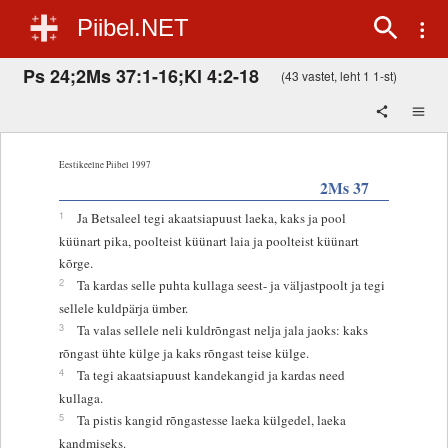
Piibel.NET
Ps 24;2Ms 37:1-16;Kl 4:2-18
(43 vastet, leht 1 1-st)
Eestikeelne Piibel 1997
2Ms 37
1
Ja Betsaleel tegi akaatsiapuust laeka, kaks ja pool
küünart pika, poolteist küünart laia ja poolteist küünart
kõrge.
2
Ta kardas selle puhta kullaga seest- ja väljastpoolt ja tegi
sellele kuldpärja ümber.
3
Ta valas sellele neli kuldrõngast nelja jala jaoks: kaks
rõngast ühte külge ja kaks rõngast teise külge.
4
Ta tegi akaatsiapuust kandekangid ja kardas need
kullaga.
5
Ta pistis kangid rõngastesse laeka külgedel, laeka
kandmiseks.