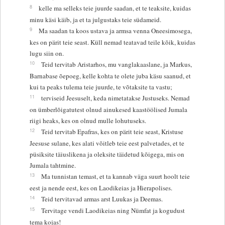
8
kelle ma selleks teie juurde saadan, et te teaksite, kuidas
minu käsi käib, ja et ta julgustaks teie südameid.
9
Ma saadan ta koos ustava ja armsa venna Oneesimosega,
kes on pärit teie seast. Küll nemad teatavad teile kõik, kuidas
lugu siin on.
10
Teid tervitab Aristarhos, mu vanglakaaslane, ja Markus,
Barnabase õepoeg, kelle kohta te olete juba käsu saanud, et
kui ta peaks tulema teie juurde, te võtaksite ta vastu;
11
terviseid Jeesuselt, keda nimetatakse Justuseks. Nemad
on ümberlõigatutest olnud ainukesed kaastöölised Jumala
riigi heaks, kes on olnud mulle lohutuseks.
12
Teid tervitab Epafras, kes on pärit teie seast, Kristuse
Jeesuse sulane, kes alati võitleb teie eest palvetades, et te
püsiksite täiuslikena ja oleksite täidetud kõigega, mis on
Jumala tahtmine.
13
Ma tunnistan temast, et ta kannab väga suurt hoolt teie
eest ja nende eest, kes on Laodikeias ja Hierapolises.
14
Teid tervitavad armas arst Luukas ja Deemas.
15
Tervitage vendi Laodikeias ning Nümfat ja kogudust
tema kojas!