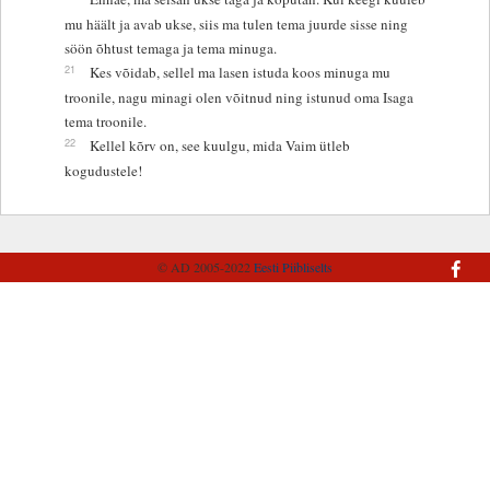
mu häält ja avab ukse, siis ma tulen tema juurde sisse ning
söön õhtust temaga ja tema minuga.
21
Kes võidab, sellel ma lasen istuda koos minuga mu
troonile, nagu minagi olen võitnud ning istunud oma Isaga
tema troonile.
22
Kellel kõrv on, see kuulgu, mida Vaim ütleb
kogudustele!
© AD 2005-2022
Eesti Piibliselts