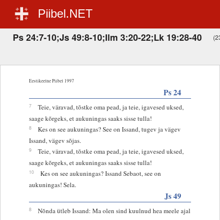
Piibel.NET
Ps 24:7-10;Js 49:8-10;Ilm 3:20-22;Lk 19:28-40
(23
Eestikeelne Piibel 1997
Ps 24
7
Teie, väravad, tõstke oma pead, ja teie, igavesed uksed,
saage kõrgeks, et aukuningas saaks sisse tulla!
8
Kes on see aukuningas? See on Issand, tugev ja vägev
Issand, vägev sõjas.
9
Teie, väravad, tõstke oma pead, ja teie, igavesed uksed,
saage kõrgeks, et aukuningas saaks sisse tulla!
10
Kes on see aukuningas? Issand Sebaot, see on
aukuningas! Sela.
Js 49
8
Nõnda ütleb Issand: Ma olen sind kuulnud hea meele ajal