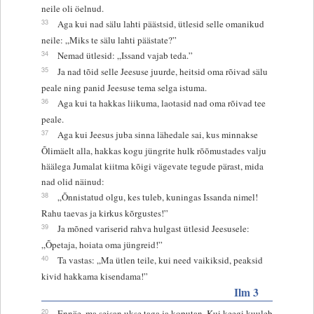
neile oli öelnud.
33
Aga kui nad sälu lahti päästsid, ütlesid selle omanikud
neile: „Miks te sälu lahti päästate?”
34
Nemad ütlesid: „Issand vajab teda.”
35
Ja nad tõid selle Jeesuse juurde, heitsid oma rõivad sälu
peale ning panid Jeesuse tema selga istuma.
36
Aga kui ta hakkas liikuma, laotasid nad oma rõivad tee
peale.
37
Aga kui Jeesus juba sinna lähedale sai, kus minnakse
Õlimäelt alla, hakkas kogu jüngrite hulk rõõmustades valju
häälega Jumalat kiitma kõigi vägevate tegude pärast, mida
nad olid näinud:
38
„Õnnistatud olgu, kes tuleb, kuningas Issanda nimel!
Rahu taevas ja kirkus kõrgustes!”
39
Ja mõned variserid rahva hulgast ütlesid Jeesusele:
„Õpetaja, hoiata oma jüngreid!”
40
Ta vastas: „Ma ütlen teile, kui need vaikiksid, peaksid
kivid hakkama kisendama!”
Ilm 3
20
Ennäe, ma seisan ukse taga ja koputan. Kui keegi kuuleb