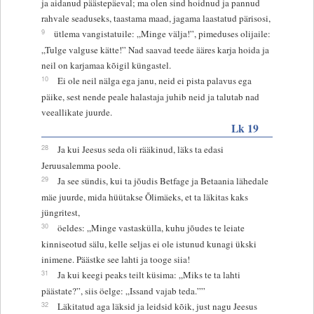
ja aidanud päästepäeval; ma olen sind hoidnud ja pannud
rahvale seaduseks, taastama maad, jagama laastatud pärisosi,
9
ütlema vangistatuile: „Minge välja!”, pimeduses olijaile:
„Tulge valguse kätte!” Nad saavad teede ääres karja hoida ja
neil on karjamaa kõigil küngastel.
10
Ei ole neil nälga ega janu, neid ei pista palavus ega
päike, sest nende peale halastaja juhib neid ja talutab nad
veeallikate juurde.
Lk 19
28
Ja kui Jeesus seda oli rääkinud, läks ta edasi
Jeruusalemma poole.
29
Ja see sündis, kui ta jõudis Betfage ja Betaania lähedale
mäe juurde, mida hüütakse Õlimäeks, et ta läkitas kaks
jüngritest,
30
öeldes: „Minge vastaskülla, kuhu jõudes te leiate
kinniseotud sälu, kelle seljas ei ole istunud kunagi ükski
inimene. Päästke see lahti ja tooge siia!
31
Ja kui keegi peaks teilt küsima: „Miks te ta lahti
päästate?”, siis öelge: „Issand vajab teda.””
32
Läkitatud aga läksid ja leidsid kõik, just nagu Jeesus