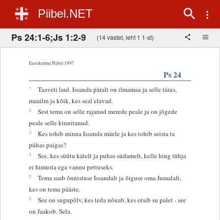
Piibel.NET
Ps 24:1-6;Js 1:2-9
(14 vastet, leht 1 1-st)
Eestikeelne Piibel 1997
Ps 24
1
Taaveti laul. Issanda päralt on ilmamaa ja selle täius,
maailm ja kõik, kes seal elavad.
2
Sest tema on selle rajanud merede peale ja on jõgede
peale selle kinnitanud.
3
Kes tohib minna Issanda mäele ja kes tohib seista ta
pühas paigas?
4
See, kes süütu kätelt ja puhas südamelt, kelle hing tühja
ei himusta ega vannu pettuseks.
5
Tema saab õnnistuse Issandalt ja õiguse oma Jumalalt,
kes on tema pääste.
6
See on sugupõlv, kes teda nõuab, kes otsib su palet - see
on Jaakob. Sela.