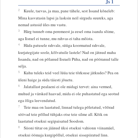
Js 1
2
Kuule, taevas, ja maa, pane tähele, sest Issand kõneleb:
Mina kasvatasin lapsi ja lasksin neil sirguda suureks, aga
nemad astusid üles mu vastu.
3
Härg tunneb oma peremeest ja eesel oma isanda sõime,
aga Iisrael ei tunne, mu rahvas ei taha mõista.
4
Häda patusele rahvale, süüga koormatud rahvale,
kurjategijate soole, kõlvatuile lastele! Nad on jätnud maha
Issanda, nad on põlanud Iisraeli Püha, nad on pööranud talle
selja.
5
Kuhu tuleks teid veel lüüa teie tõrksuse jätkudes? Pea on
üleni haige ja süda täiesti jõuetu.
6
Jalatallast pealaeni ei ole midagi tervet: aina vermed,
muhud ja värsked haavad, mida ei ole puhastatud ega seotud
ega õliga leevendatud.
7
Teie maa on laastatud, linnad tulega põletatud, võõrad
söövad teie põllud tühjaks otse teie silme all. Kõik on
laastatud otsekui segipaisatud Soodom.
8
Siioni tütar on jäänud üksi otsekui vahionn viinamäel,
otsekui öömaja kurgipõllul, otsekui sissepiiratud linn.