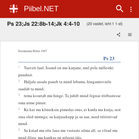
Piibel.NET
Ps 23;Js 22:8b-14;Jk 4:4-10
(20 vastet, leht 1 1-st)
Eestikeelne Piibel 1997
Ps 23
1
Taaveti laul. Issand on mu karjane, mul pole millestki
puudust.
2
Haljale aasale paneb ta mind lebama, hingamisveele
saadab ta mind;
3
tema kosutab mu hinge. Ta juhib mind õiguse rööbastesse
oma nime pärast.
4
Ka kui ma kõnniksin pimedas orus, ei karda ma kurja, sest
sina oled minuga; su karjasekepp ja su sau, need trööstivad
mind.
5
Sa katad mu ette laua mu vastaste silma all; sa võiad mu
pead õliga, mu karikas on pilgeni täis.