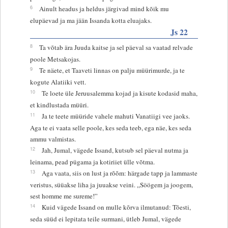
6
Ainult headus ja heldus järgivad mind kõik mu
elupäevad ja ma jään Issanda kotta eluajaks.
Js 22
8
Ta võtab ära Juuda kaitse ja sel päeval sa vaatad relvade
poole Metsakojas.
9
Te näete, et Taaveti linnas on palju müürimurde, ja te
kogute Alatiiki vett.
10
Te loete üle Jeruusalemma kojad ja kisute kodasid maha,
et kindlustada müüri.
11
Ja te teete müüride vahele mahuti Vanatiigi vee jaoks.
Aga te ei vaata selle poole, kes seda teeb, ega näe, kes seda
ammu valmistas.
12
Jah, Jumal, vägede Issand, kutsub sel päeval nutma ja
leinama, pead pügama ja kotiriiet ülle võtma.
13
Aga vaata, siis on lust ja rõõm: härgade tapp ja lammaste
veristus, süüakse liha ja juuakse veini. „Söögem ja joogem,
sest homme me sureme!”
14
Kuid vägede Issand on mulle kõrva ilmutanud: Tõesti,
seda süüd ei lepitata teile surmani, ütleb Jumal, vägede