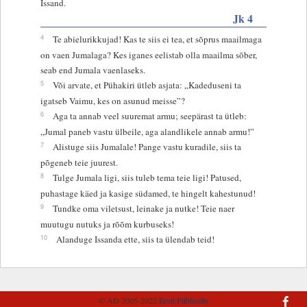
Issand.
Jk 4
4
Te abielurikkujad! Kas te siis ei tea, et sõprus maailmaga
on vaen Jumalaga? Kes iganes eelistab olla maailma sõber,
seab end Jumala vaenlaseks.
5
Või arvate, et Pühakiri ütleb asjata: „Kadeduseni ta
igatseb Vaimu, kes on asunud meisse”?
6
Aga ta annab veel suuremat armu; seepärast ta ütleb:
„Jumal paneb vastu ülbeile, aga alandlikele annab armu!”
7
Alistuge siis Jumalale! Pange vastu kuradile, siis ta
põgeneb teie juurest.
8
Tulge Jumala ligi, siis tuleb tema teie ligi! Patused,
puhastage käed ja kasige südamed, te hingelt kahestunud!
9
Tundke oma viletsust, leinake ja nutke! Teie naer
muutugu nutuks ja rõõm kurbuseks!
10
Alanduge Issanda ette, siis ta ülendab teid!
© AD 2005-2022
Eesti Piibliselts