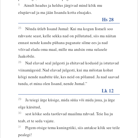
6
Ainult headus ja heldus järgivad mind kõik mu
elupäevad ja ma jään Issanda kotta eluajaks.
Hs 28
25
Nõnda ütleb Issand Jumal: Kui ma kogun Iisraeli soo
rahvaste seast, kelle sekka nad on pillutatud, siis ma näitan
ennast nende kaudu pühana paganate silme ees ja nad
võivad elada oma maal, mille ma andsin oma sulasele
Jaakobile.
26
Nad elavad seal julgesti ja ehitavad kodasid ja istutavad
viinamägesid. Nad elavad julgesti, kui ma mõistan kohut
kõigi nende naabrite üle, kes neid on põlanud. Ja nad saavad
tunda, et mina olen Issand, nende Jumal.”
Lk 12
29
Ja teiegi ärge küsige, mida süüa või mida juua, ja ärge
olge kärsitud,
30
sest kõike seda taotlevad maailma rahvad. Teie Isa ju
teab, et te seda vajate.
31
Pigem otsige tema kuningriiki, siis antakse kõik see teile
pealegi!