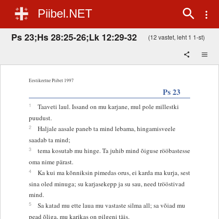
Piibel.NET
Ps 23;Hs 28:25-26;Lk 12:29-32
(12 vastet, leht 1 1-st)
Eestikeelne Piibel 1997
Ps 23
1
Taaveti laul. Issand on mu karjane, mul pole millestki
puudust.
2
Haljale aasale paneb ta mind lebama, hingamisveele
saadab ta mind;
3
tema kosutab mu hinge. Ta juhib mind õiguse rööbastesse
oma nime pärast.
4
Ka kui ma kõnniksin pimedas orus, ei karda ma kurja, sest
sina oled minuga; su karjasekepp ja su sau, need trööstivad
mind.
5
Sa katad mu ette laua mu vastaste silma all; sa võiad mu
pead õliga, mu karikas on pilgeni täis.