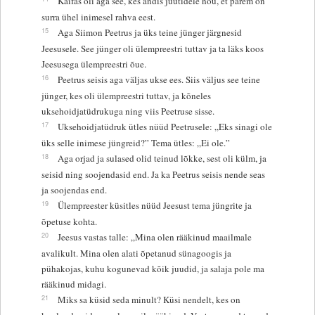
Kaifas oli aga see, kes andis juutidele nõu, et parem on
surra ühel inimesel rahva eest.
15
Aga Siimon Peetrus ja üks teine jünger järgnesid
Jeesusele. See jünger oli ülempreestri tuttav ja ta läks koos
Jeesusega ülempreestri õue.
16
Peetrus seisis aga väljas ukse ees. Siis väljus see teine
jünger, kes oli ülempreestri tuttav, ja kõneles
uksehoidjatüdrukuga ning viis Peetruse sisse.
17
Uksehoidjatüdruk ütles nüüd Peetrusele: „Eks sinagi ole
üks selle inimese jüngreid?” Tema ütles: „Ei ole.”
18
Aga orjad ja sulased olid teinud lõkke, sest oli külm, ja
seisid ning soojendasid end. Ja ka Peetrus seisis nende seas
ja soojendas end.
19
Ülempreester küsitles nüüd Jeesust tema jüngrite ja
õpetuse kohta.
20
Jeesus vastas talle: „Mina olen rääkinud maailmale
avalikult. Mina olen alati õpetanud sünagoogis ja
pühakojas, kuhu kogunevad kõik juudid, ja salaja pole ma
rääkinud midagi.
21
Miks sa küsid seda minult? Küsi nendelt, kes on