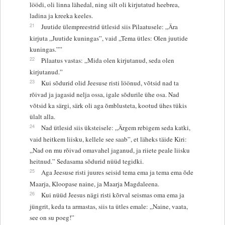
löödi, oli linna lähedal, ning silt oli kirjutatud heebrea,
ladina ja kreeka keeles.
21
Juutide ülempreestrid ütlesid siis Pilaatusele: „Ära
kirjuta „Juutide kuningas”, vaid „Tema ütles: Olen juutide
kuningas.””
22
Pilaatus vastas: „Mida olen kirjutanud, seda olen
kirjutanud.”
23
Kui sõdurid olid Jeesuse risti löönud, võtsid nad ta
rõivad ja jagasid nelja ossa, igale sõdurile ühe osa. Nad
võtsid ka särgi, särk oli aga õmblusteta, kootud ühes tükis
ülalt alla.
24
Nad ütlesid siis üksteisele: „Ärgem rebigem seda katki,
vaid heitkem liisku, kellele see saab”, et läheks täide Kiri:
„Nad on mu rõivad omavahel jaganud, ja riiete peale liisku
heitnud.” Sedasama sõdurid nüüd tegidki.
25
Aga Jeesuse risti juures seisid tema ema ja tema ema õde
Maarja, Kloopase naine, ja Maarja Magdaleena.
26
Kui nüüd Jeesus nägi risti kõrval seismas oma ema ja
jüngrit, keda ta armastas, siis ta ütles emale: „Naine, vaata,
see on su poeg!”