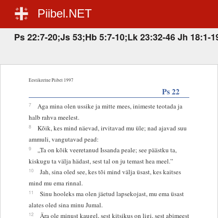
Piibel.NET
Ps 22:7-20;Js 53;Hb 5:7-10;Lk 23:32-46 Jh 18:1-1
Eestikeelne Piibel 1997
Ps 22
7
Aga mina olen ussike ja mitte mees, inimeste teotada ja
halb rahva meelest.
8
Kõik, kes mind näevad, irvitavad mu üle; nad ajavad suu
ammuli, vangutavad pead:
9
„Ta on kõik veeretanud Issanda peale; see päästku ta,
kiskugu ta välja hädast, sest tal on ju temast hea meel.”
10
Jah, sina oled see, kes tõi mind välja üsast, kes kaitses
mind mu ema rinnal.
11
Sinu hooleks ma olen jäetud lapsekojast, mu ema üsast
alates oled sina minu Jumal.
12
Ära ole minust kaugel, sest kitsikus on ligi, sest abimeest