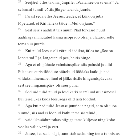
27
Seejärel ütles ta oma jüngrile: „Vaata, see on su ema!” Ja
selsamal tunnil võttis jünger ta enda juurde.
28
Pärast seda ütles Jeesus, teades, et kõik on juba
lõpetatud, et Kiri läheks täide: „Mul on janu.”
29
Seal seisis äädikat täis anum. Nad torkasid nüüd
äädikaga immutatud käsna iisopi roo otsa ja ulatasid selle
tema suu juurde.
30
Kui nüüd Jeesus oli võtnud äädikat, ütles ta: „See on
lõpetatud!” ja, langetanud pea, heitis hinge.
31
Aga et oli pühade valmistuspäev, siis palusid juudid
Pilaatust, et ristilöödute sääreluud löödaks katki ja nad
viidaks minema, et ihud ei jääks ristile hingamispäevaks -
sest see hingamispäev oli suur püha.
32
Sõdurid tulid nüüd ja lõid katki sääreluud nii esimesel
kui teisel, kes koos Jeesusega olid risti löödud.
33
Aga kui nad tulid Jeesuse juurde ja nägid, et ta oli juba
surnud, siis nad ei löönud katki tema sääreluid,
34
vaid üks sõdur torkas piigiga tema küljesse ning kohe
voolas välja verd ja vett.
35
Ja see, kes seda nägi, tunnistab seda, ning tema tunnistus