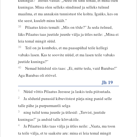
kuningas?” Jeesus vastas: „Need on sinu sõnad, et mina olen
kuningas. Mina olen selleks sündinud ja selleks tulnud
maailma, et ma annaksin tunnistust tõe kohta. Igaüks, kes on
tõe seest, kuuleb minu häält.”
38
Pilaatus küsis temalt: „Mis on tõde?” Ja seda öelnud,
läks Pilaatus taas juutide juurde välja ja ütles neile: „Mina ei
leia temal mingit süüd.
39
Teil on ju kombeks, et ma paasapühal teile kellegi
vabaks lasen. Kas te soovite nüüd, et ma lasen teile vabaks
juutide kuninga?”
40
Nemad hüüdsid siis taas: „Ei, mitte teda, vaid Barabas!”
Aga Barabas oli röövel.
Jh 19
1
Nüüd võttis Pilaatus Jeesuse ja laskis teda piitsutada.
2
Ja sõdurid punusid kibuvitstest pärja ning panid selle
talle pähe ja purpurmantli selga
3
ning tulid tema juurde ja ütlesid: „Tervist, juutide
kuningas!” ja andsid talle kõrvakiile.
4
Ja Pilaatus läks taas välja ja ütles neile: „Vaata, ma toon
ta teile välja, et te saaksite aru: mina ei leia temal mingit