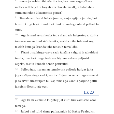
8
Surve ja kohtu läbi võeti ta ära, kes tema sugupõlvest
mõtles sellele, et ta lõigati ära elavate maalt, ja teda tabas
surm mu rahva üleastumise pärast?
9
Temale anti haud õelate juurde, kurjategijate juurde, kui
ta suri, kuigi ta ei olnud ülekohut teinud ega olnud pettust ta
suus.
10
Aga Issand arvas heaks teda alandada haigustega. Kui ta
iseenese on andnud süüohvriks, saab ta näha tulevast sugu,
ta elab kaua ja Issanda tahe teostub tema läbi.
11
Pärast oma hingevaeva saab ta näha valgust ja rahuldust
tunda; oma tarkusega teeb mu õiglane sulane paljusid
õigeks, sest ta kannab nende patusüüd.
12
Sellepärast ma annan temale osa paljude hulgas ja ta
jagab vägevatega saaki, sest ta tühjendas oma hinge surmani
ja ta arvati üleastujate hulka; tema aga kandis paljude pattu
ja seisis üleastujate eest.
Lk 23
32
Aga ka kaks muud kurjategijat viidi hukkamisele koos
temaga.
33
Ja kui nad tulid sinna paika, mida hüütakse Pealuuks,