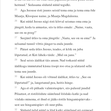
heitnud.” Sedasama sõdurid nüüd tegidki.
25
Aga Jeesuse risti juures seisid tema ema ja tema ema õde
Maarja, Kloopase naine, ja Maarja Magdaleena.
26
Kui nüüd Jeesus nägi risti kõrval seismas oma ema ja
jüngrit, keda ta armastas, siis ta ütles emale: „Naine, vaata,
see on su poeg!”
27
Seejärel ütles ta oma jüngrile: „Vaata, see on su ema!” Ja
selsamal tunnil võttis jünger ta enda juurde.
28
Pärast seda ütles Jeesus, teades, et kõik on juba
lõpetatud, et Kiri läheks täide: „Mul on janu.”
29
Seal seisis äädikat täis anum. Nad torkasid nüüd
äädikaga immutatud käsna iisopi roo otsa ja ulatasid selle
tema suu juurde.
30
Kui nüüd Jeesus oli võtnud äädikat, ütles ta: „See on
lõpetatud!” ja, langetanud pea, heitis hinge.
31
Aga et oli pühade valmistuspäev, siis palusid juudid
Pilaatust, et ristilöödute sääreluud löödaks katki ja nad
viidaks minema, et ihud ei jääks ristile hingamispäevaks -
sest see hingamispäev oli suur püha.
32
Sõdurid tulid nüüd ja lõid katki sääreluud nii esimesel