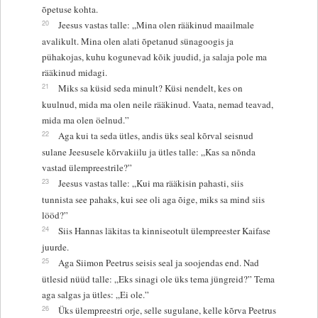
õpetuse kohta.
20
Jeesus vastas talle: „Mina olen rääkinud maailmale
avalikult. Mina olen alati õpetanud sünagoogis ja
pühakojas, kuhu kogunevad kõik juudid, ja salaja pole ma
rääkinud midagi.
21
Miks sa küsid seda minult? Küsi nendelt, kes on
kuulnud, mida ma olen neile rääkinud. Vaata, nemad teavad,
mida ma olen öelnud.”
22
Aga kui ta seda ütles, andis üks seal kõrval seisnud
sulane Jeesusele kõrvakiilu ja ütles talle: „Kas sa nõnda
vastad ülempreestrile?”
23
Jeesus vastas talle: „Kui ma rääkisin pahasti, siis
tunnista see pahaks, kui see oli aga õige, miks sa mind siis
lööd?”
24
Siis Hannas läkitas ta kinniseotult ülempreester Kaifase
juurde.
25
Aga Siimon Peetrus seisis seal ja soojendas end. Nad
ütlesid nüüd talle: „Eks sinagi ole üks tema jüngreid?” Tema
aga salgas ja ütles: „Ei ole.”
26
Üks ülempreestri orje, selle sugulane, kelle kõrva Peetrus