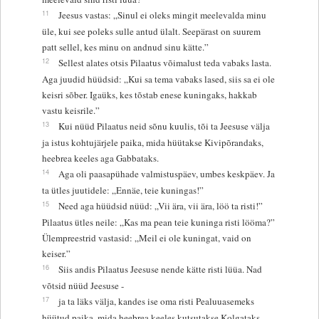
11
Jeesus vastas: „Sinul ei oleks mingit meelevalda minu
üle, kui see poleks sulle antud ülalt. Seepärast on suurem
patt sellel, kes minu on andnud sinu kätte.”
12
Sellest alates otsis Pilaatus võimalust teda vabaks lasta.
Aga juudid hüüdsid: „Kui sa tema vabaks lased, siis sa ei ole
keisri sõber. Igaüks, kes tõstab enese kuningaks, hakkab
vastu keisrile.”
13
Kui nüüd Pilaatus neid sõnu kuulis, tõi ta Jeesuse välja
ja istus kohtujärjele paika, mida hüütakse Kivipõrandaks,
heebrea keeles aga Gabbataks.
14
Aga oli paasapühade valmistuspäev, umbes keskpäev. Ja
ta ütles juutidele: „Ennäe, teie kuningas!”
15
Need aga hüüdsid nüüd: „Vii ära, vii ära, löö ta risti!”
Pilaatus ütles neile: „Kas ma pean teie kuninga risti lööma?”
Ülempreestrid vastasid: „Meil ei ole kuningat, vaid on
keiser.”
16
Siis andis Pilaatus Jeesuse nende kätte risti lüüa. Nad
võtsid nüüd Jeesuse -
17
ja ta läks välja, kandes ise oma risti Pealuuasemeks
hüütud paika, mida heebrea keeles kutsutakse Kolgataks.