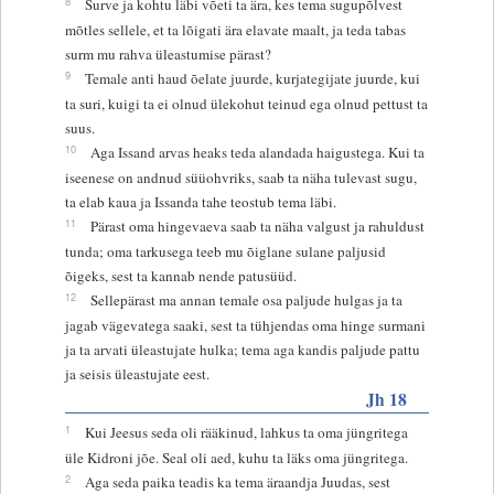
8
Surve ja kohtu läbi võeti ta ära, kes tema sugupõlvest
mõtles sellele, et ta lõigati ära elavate maalt, ja teda tabas
surm mu rahva üleastumise pärast?
9
Temale anti haud õelate juurde, kurjategijate juurde, kui
ta suri, kuigi ta ei olnud ülekohut teinud ega olnud pettust ta
suus.
10
Aga Issand arvas heaks teda alandada haigustega. Kui ta
iseenese on andnud süüohvriks, saab ta näha tulevast sugu,
ta elab kaua ja Issanda tahe teostub tema läbi.
11
Pärast oma hingevaeva saab ta näha valgust ja rahuldust
tunda; oma tarkusega teeb mu õiglane sulane paljusid
õigeks, sest ta kannab nende patusüüd.
12
Sellepärast ma annan temale osa paljude hulgas ja ta
jagab vägevatega saaki, sest ta tühjendas oma hinge surmani
ja ta arvati üleastujate hulka; tema aga kandis paljude pattu
ja seisis üleastujate eest.
Jh 18
1
Kui Jeesus seda oli rääkinud, lahkus ta oma jüngritega
üle Kidroni jõe. Seal oli aed, kuhu ta läks oma jüngritega.
2
Aga seda paika teadis ka tema äraandja Juudas, sest