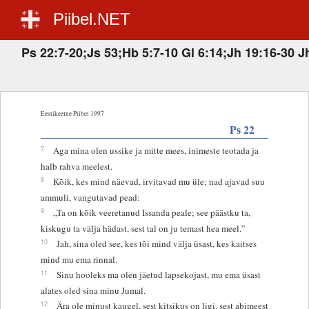
Piibel.NET
Ps 22:7-20;Js 53;Hb 5:7-10 Gl 6:14;Jh 19:16-30 J
Eestikeelne Piibel 1997
Ps 22
7
Aga mina olen ussike ja mitte mees, inimeste teotada ja
halb rahva meelest.
8
Kõik, kes mind näevad, irvitavad mu üle; nad ajavad suu
ammuli, vangutavad pead:
9
„Ta on kõik veeretanud Issanda peale; see päästku ta,
kiskugu ta välja hädast, sest tal on ju temast hea meel.”
10
Jah, sina oled see, kes tõi mind välja üsast, kes kaitses
mind mu ema rinnal.
11
Sinu hooleks ma olen jäetud lapsekojast, mu ema üsast
alates oled sina minu Jumal.
12
Ära ole minust kaugel, sest kitsikus on ligi, sest abimeest