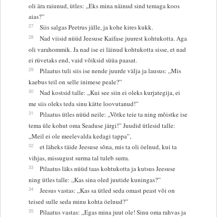
oli ära raiunud, ütles: „Eks mina näinud sind temaga koos
aias?”
27
Siis salgas Peetrus jälle, ja kohe kires kukk.
28
Nad viisid nüüd Jeesuse Kaifase juurest kohtukotta. Aga
oli varahommik. Ja nad ise ei läinud kohtukotta sisse, et nad
ei rüvetaks end, vaid võiksid süüa paasat.
29
Pilaatus tuli siis ise nende juurde välja ja lausus: „Mis
kaebus teil on selle inimese peale?”
30
Nad kostsid talle: „Kui see siin ei oleks kurjategija, ei
me siis oleks teda sinu kätte loovutanud!”
31
Pilaatus ütles nüüd neile: „Võtke teie ta ning mõistke ise
tema üle kohut oma Seaduse järgi!” Juudid ütlesid talle:
„Meil ei ole meelevalda kedagi tappa”,
32
et läheks täide Jeesuse sõna, mis ta oli öelnud, kui ta
vihjas, missugust surma tal tuleb surra.
33
Pilaatus läks nüüd taas kohtukotta ja kutsus Jeesuse
ning ütles talle: „Kas sina oled juutide kuningas?”
34
Jeesus vastas: „Kas sa ütled seda omast peast või on
teised sulle seda minu kohta öelnud?”
35
Pilaatus vastas: „Egas mina juut ole! Sinu oma rahvas ja