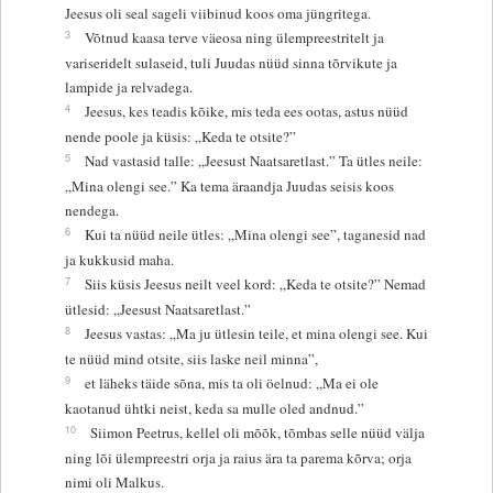
Jeesus oli seal sageli viibinud koos oma jüngritega.
3
Võtnud kaasa terve väeosa ning ülempreestritelt ja
variseridelt sulaseid, tuli Juudas nüüd sinna tõrvikute ja
lampide ja relvadega.
4
Jeesus, kes teadis kõike, mis teda ees ootas, astus nüüd
nende poole ja küsis: „Keda te otsite?”
5
Nad vastasid talle: „Jeesust Naatsaretlast.” Ta ütles neile:
„Mina olengi see.” Ka tema äraandja Juudas seisis koos
nendega.
6
Kui ta nüüd neile ütles: „Mina olengi see”, taganesid nad
ja kukkusid maha.
7
Siis küsis Jeesus neilt veel kord: „Keda te otsite?” Nemad
ütlesid: „Jeesust Naatsaretlast.”
8
Jeesus vastas: „Ma ju ütlesin teile, et mina olengi see. Kui
te nüüd mind otsite, siis laske neil minna”,
9
et läheks täide sõna, mis ta oli öelnud: „Ma ei ole
kaotanud ühtki neist, keda sa mulle oled andnud.”
10
Siimon Peetrus, kellel oli mõõk, tõmbas selle nüüd välja
ning lõi ülempreestri orja ja raius ära ta parema kõrva; orja
nimi oli Malkus.