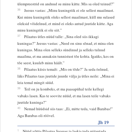
ülempreestrid on andnud su minu kätte. Mis sa oled teinud?”
36
Jeesus vastas: „Minu kuningriik ei ole sellest maailmast.
Kui minu kuningriik oleks sellest maailmast, küll mu sulased
oleksid võidelnud, et mind ei oleks antud juutide kätte. Aga
minu kuningriik ei ole siit.”
37
Pilaatus ütles nüüd talle: „Sina oled siis ikkagi
kuningas?” Jeesus vastas: „Need on sinu sõnad, et mina olen
kuningas. Mina olen selleks sündinud ja selleks tulnud
maailma, et ma annaksin tunnistust tõe kohta. Igaüks, kes on
tõe seest, kuuleb minu häält.”
38
Pilaatus küsis temalt: „Mis on tõde?” Ja seda öelnud,
läks Pilaatus taas juutide juurde välja ja ütles neile: „Mina ei
leia temal mingit süüd.
39
Teil on ju kombeks, et ma paasapühal teile kellegi
vabaks lasen. Kas te soovite nüüd, et ma lasen teile vabaks
juutide kuninga?”
40
Nemad hüüdsid siis taas: „Ei, mitte teda, vaid Barabas!”
Aga Barabas oli röövel.
Jh 19
1
Nüüd võttis Pilaatus Jeesuse ja laskis teda piitsutada.