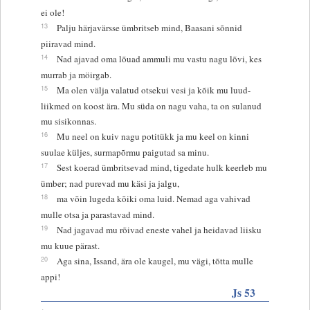
ei ole!
13
Palju härjavärsse ümbritseb mind, Baasani sõnnid
piiravad mind.
14
Nad ajavad oma lõuad ammuli mu vastu nagu lõvi, kes
murrab ja möirgab.
15
Ma olen välja valatud otsekui vesi ja kõik mu luud-
liikmed on koost ära. Mu süda on nagu vaha, ta on sulanud
mu sisikonnas.
16
Mu neel on kuiv nagu potitükk ja mu keel on kinni
suulae küljes, surmapõrmu paigutad sa minu.
17
Sest koerad ümbritsevad mind, tigedate hulk keerleb mu
ümber; nad purevad mu käsi ja jalgu,
18
ma võin lugeda kõiki oma luid. Nemad aga vahivad
mulle otsa ja parastavad mind.
19
Nad jagavad mu rõivad eneste vahel ja heidavad liisku
mu kuue pärast.
20
Aga sina, Issand, ära ole kaugel, mu vägi, tõtta mulle
appi!
Js 53