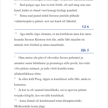
41
Seal paigas aga, kus ta risti löödi, oli aed ning aias uus
haud, kuhu ei olnud veel kunagi kedagi pandud.
42
Sinna nad panid nüüd Jeesuse juutide pühade
valmistuspäeva pärast, sest see haud oli lähedal.
Gl 6
14
Aga mulle olgu olemata, et ma kiitleksin muu kui meie
Issanda Jeesuse Kristuse risti üle, mille läbi maailm on
minule risti löödud ja mina maailmale.
Hb 5
7
Oma maise elu päevil ohverdas Jeesus palumisi ja
anumisi suure hüüdmise ja pisaratega selle poole, kes teda
võis päästa surmast, ja teda võeti kuulda tema
allaheitlikkuse tõttu.
8
Ja olles küll Poeg, õppis ta kuulekust selle läbi, mida ta
kannatas.
9
Ja kui ta oli saanud täiuslikuks, sai ta igavese pääste
toojaks kõigile, kes on talle kuulekad,
10
kuna Jumal oli kuulutanud tema ülempreestriks
Melkisedeki korra järgi.