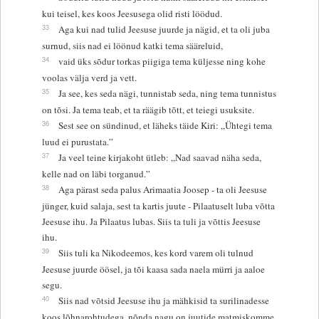
kui teisel, kes koos Jeesusega olid risti löödud.
33
Aga kui nad tulid Jeesuse juurde ja nägid, et ta oli juba
surnud, siis nad ei löönud katki tema sääreluid,
34
vaid üks sõdur torkas piigiga tema küljesse ning kohe
voolas välja verd ja vett.
35
Ja see, kes seda nägi, tunnistab seda, ning tema tunnistus
on tõsi. Ja tema teab, et ta räägib tõtt, et teiegi usuksite.
36
Sest see on sündinud, et läheks täide Kiri: „Ühtegi tema
luud ei purustata.”
37
Ja veel teine kirjakoht ütleb: „Nad saavad näha seda,
kelle nad on läbi torganud.”
38
Aga pärast seda palus Arimaatia Joosep - ta oli Jeesuse
jünger, kuid salaja, sest ta kartis juute - Pilaatuselt luba võtta
Jeesuse ihu. Ja Pilaatus lubas. Siis ta tuli ja võttis Jeesuse
ihu.
39
Siis tuli ka Nikodeemos, kes kord varem oli tulnud
Jeesuse juurde öösel, ja tõi kaasa sada naela mürri ja aaloe
segu.
40
Siis nad võtsid Jeesuse ihu ja mähkisid ta surilinadesse
koos lõhnarohtudega, nõnda nagu on juutide matmiskomme.