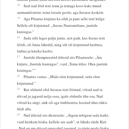
18
Seal nad lõid risti tema ja temaga koos kaks muud
surmamõistetut, teine teisele poole, aga Jeesuse keskele.
19
Aga Pilaatus kirjutas ka sildi ja pani selle risti külge.
Sellele oli kirjutatud: „Jeesus Naatsaretlane, juutide
kuningas.”
20
Seda silti luges palju juute, sest paik, kus Jeesus risti
löödi, oli linna lähedal, ning silt oli kirjutatud heebrea,
ladina ja kreeka keeles.
21
Juutide ülempreestrid ütlesid siis Pilaatusele: „Ära
kirjuta „Juutide kuningas”, vaid „Tema ütles: Olen juutide
kuningas.””
22
Pilaatus vastas: „Mida olen kirjutanud, seda olen
kirjutanud.”
23
Kui sõdurid olid Jeesuse risti löönud, võtsid nad ta
rõivad ja jagasid nelja ossa, igale sõdurile ühe osa. Nad
võtsid ka särgi, särk oli aga õmblusteta, kootud ühes tükis
ülalt alla.
24
Nad ütlesid siis üksteisele: „Ärgem rebigem seda katki,
vaid heitkem liisku, kellele see saab”, et läheks täide Kiri:
„Nad on mu rõivad omavahel jaganud, ja riiete peale liisku