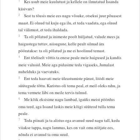
1
Kes usub meie kuulutust ja kellele on ilmutatud Issanda
käsivars?
2
Sest ta tõusis meie ees nagu võsuke, otsekui juur põuasest
maast. Ei olnud tal kuju ega ilu, et teda vaadata, ega olnud
tal välimust, et teda ihaldada.
3
Ta oli põlatud ja inimeste poolt hüljatud, valude mees ja
haigustega tuttav, niisugune, kelle pealt silmad ära
pööratakse: ta oli põlatud ja me ei hoolinud temast.
4
Ent tõeliselt võttis ta enese peale meie haigused ja kandis
meie valusid. Meie aga pidasime teda vigaseks, Jumalast
nuhelduks ja vaevatuks.
5
Ent teda haavati meie üleastumiste pärast, löödi meie
süütegude tõttu. Karistus oli tema peal, et meil oleks rahu, ja
tema vermete läbi on meile tervis tulnud.
6
Me kõik eksisime nagu lambad, igaüks meist pöördus
oma teed, aga Issand laskis meie kõigi süüteod tulla tema
peale.
7
Teda piinati ja ta alistus ega avanud suud nagu tall, keda
viiakse tappa, nagu lammas, kes on vait oma niitjate ees,
nõnda ei avanud ta oma suud.