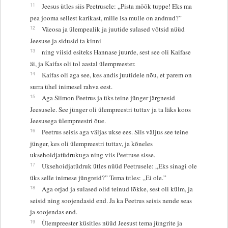
11
Jeesus ütles siis Peetrusele: „Pista mõõk tuppe! Eks ma
pea jooma sellest karikast, mille Isa mulle on andnud?”
12
Väeosa ja ülempealik ja juutide sulased võtsid nüüd
Jeesuse ja sidusid ta kinni
13
ning viisid esiteks Hannase juurde, sest see oli Kaifase
äi, ja Kaifas oli tol aastal ülempreester.
14
Kaifas oli aga see, kes andis juutidele nõu, et parem on
surra ühel inimesel rahva eest.
15
Aga Siimon Peetrus ja üks teine jünger järgnesid
Jeesusele. See jünger oli ülempreestri tuttav ja ta läks koos
Jeesusega ülempreestri õue.
16
Peetrus seisis aga väljas ukse ees. Siis väljus see teine
jünger, kes oli ülempreestri tuttav, ja kõneles
uksehoidjatüdrukuga ning viis Peetruse sisse.
17
Uksehoidjatüdruk ütles nüüd Peetrusele: „Eks sinagi ole
üks selle inimese jüngreid?” Tema ütles: „Ei ole.”
18
Aga orjad ja sulased olid teinud lõkke, sest oli külm, ja
seisid ning soojendasid end. Ja ka Peetrus seisis nende seas
ja soojendas end.
19
Ülempreester küsitles nüüd Jeesust tema jüngrite ja