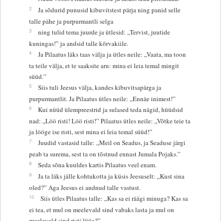
2
Ja sõdurid punusid kibuvitstest pärja ning panid selle
talle pähe ja purpurmantli selga
3
ning tulid tema juurde ja ütlesid: „Tervist, juutide
kuningas!” ja andsid talle kõrvakiile.
4
Ja Pilaatus läks taas välja ja ütles neile: „Vaata, ma toon
ta teile välja, et te saaksite aru: mina ei leia temal mingit
süüd.”
5
Siis tuli Jeesus välja, kandes kibuvitsapärga ja
purpurmantlit. Ja Pilaatus ütles neile: „Ennäe inimest!”
6
Kui nüüd ülempreestrid ja sulased teda nägid, hüüdsid
nad: „Löö risti! Löö risti!” Pilaatus ütles neile: „Võtke teie ta
ja lööge ise risti, sest mina ei leia temal süüd!”
7
Juudid vastasid talle: „Meil on Seadus, ja Seaduse järgi
peab ta surema, sest ta on tõstnud ennast Jumala Pojaks.”
8
Seda sõna kuuldes kartis Pilaatus veel enam.
9
Ja ta läks jälle kohtukotta ja küsis Jeesuselt: „Kust sina
oled?” Aga Jeesus ei andnud talle vastust.
10
Siis ütles Pilaatus talle: „Kas sa ei räägi minuga? Kas sa
ei tea, et mul on meelevald sind vabaks lasta ja mul on
meelevald sind risti lüüa?”