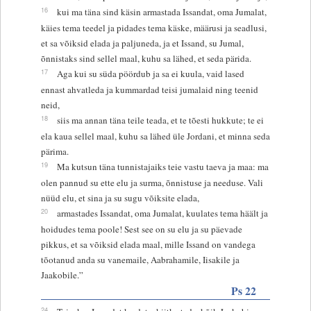
16
kui ma täna sind käsin armastada Issandat, oma Jumalat,
käies tema teedel ja pidades tema käske, määrusi ja seadlusi,
et sa võiksid elada ja paljuneda, ja et Issand, su Jumal,
õnnistaks sind sellel maal, kuhu sa lähed, et seda pärida.
17
Aga kui su süda pöördub ja sa ei kuula, vaid lased
ennast ahvatleda ja kummardad teisi jumalaid ning teenid
neid,
18
siis ma annan täna teile teada, et te tõesti hukkute; te ei
ela kaua sellel maal, kuhu sa lähed üle Jordani, et minna seda
pärima.
19
Ma kutsun täna tunnistajaiks teie vastu taeva ja maa: ma
olen pannud su ette elu ja surma, õnnistuse ja needuse. Vali
nüüd elu, et sina ja su sugu võiksite elada,
20
armastades Issandat, oma Jumalat, kuulates tema häält ja
hoidudes tema poole! Sest see on su elu ja su päevade
pikkus, et sa võiksid elada maal, mille Issand on vandega
tõotanud anda su vanemaile, Aabrahamile, Iisakile ja
Jaakobile.”
Ps 22
24