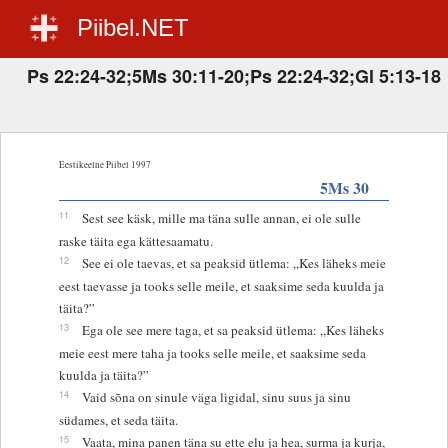
Piibel.NET
Ps 22:24-32;5Ms 30:11-20;Ps 22:24-32;Gl 5:13-18
Eestikeelne Piibel 1997
5Ms 30
11
Sest see käsk, mille ma täna sulle annan, ei ole sulle
raske täita ega kättesaamatu.
12
See ei ole taevas, et sa peaksid ütlema: „Kes läheks meie
eest taevasse ja tooks selle meile, et saaksime seda kuulda ja
täita?”
13
Ega ole see mere taga, et sa peaksid ütlema: „Kes läheks
meie eest mere taha ja tooks selle meile, et saaksime seda
kuulda ja täita?”
14
Vaid sõna on sinule väga ligidal, sinu suus ja sinu
südames, et seda täita.
15
Vaata, mina panen täna su ette elu ja hea, surma ja kurja,