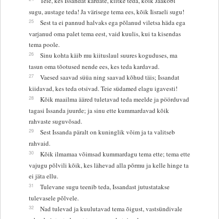
Teie, kes Issandat kardate, kiitke teda, kõik Jaakobi
sugu, austage teda! Ja värisege tema ees, kõik Iisraeli sugu!
25
Sest ta ei pannud halvaks ega põlanud viletsa häda ega
varjanud oma palet tema eest, vaid kuulis, kui ta kisendas
tema poole.
26
Sinu kohta käib mu kiituslaul suures koguduses, ma
tasun oma tõotused nende ees, kes teda kardavad.
27
Vaesed saavad süüa ning saavad kõhud täis; Issandat
kiidavad, kes teda otsivad. Teie südamed elagu igavesti!
28
Kõik maailma ääred tuletavad teda meelde ja pöörduvad
tagasi Issanda juurde; ja sinu ette kummardavad kõik
rahvaste suguvõsad.
29
Sest Issanda päralt on kuninglik võim ja ta valitseb
rahvaid.
30
Kõik ilmamaa võimsad kummardagu tema ette; tema ette
vajugu põlvili kõik, kes lähevad alla põrmu ja kelle hinge ta
ei jäta ellu.
31
Tulevane sugu teenib teda, Issandast jutustatakse
tulevasele põlvele.
32
Nad tulevad ja kuulutavad tema õigust, vastsündivale