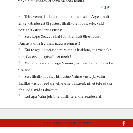
rahvale jutustades, et tema on seda teinud.
Gl 5
13
Teie, vennad, olete kutsutud vabaduseks. Ärge ainult
tehke vabadusest õigustust lihalikule loomusele, vaid
teenige üksteist armastuses!
14
Sest kogu Seadus sisaldub täielikult ühes lauses:
„Armasta oma ligimest nagu iseennast!”
15
Kui te aga üksteisega purelete ja kisklete, siis vaadake,
et te üksteist hoopis alla ei neela!
16
Ma tahan öelda: Käige Vaimus, siis te ei täida lihalikke
himusid.
17
Sest lihalik loomus himustab Vaimu vastu ja Vaim
lihaliku vastu, need on teineteise vastased, nii et teie ei saa
teha seda, mida tahaksite.
18
Kui aga Vaim juhib teid, siis te ei ole Seaduse all.
© AD 2005-2022
Eesti Piibliselts