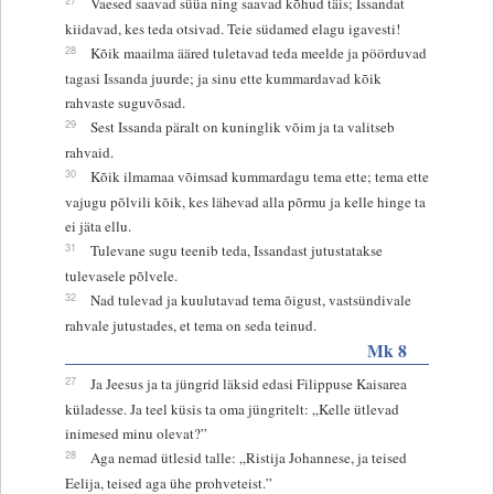
Vaesed saavad süüa ning saavad kõhud täis; Issandat
kiidavad, kes teda otsivad. Teie südamed elagu igavesti!
28
Kõik maailma ääred tuletavad teda meelde ja pöörduvad
tagasi Issanda juurde; ja sinu ette kummardavad kõik
rahvaste suguvõsad.
29
Sest Issanda päralt on kuninglik võim ja ta valitseb
rahvaid.
30
Kõik ilmamaa võimsad kummardagu tema ette; tema ette
vajugu põlvili kõik, kes lähevad alla põrmu ja kelle hinge ta
ei jäta ellu.
31
Tulevane sugu teenib teda, Issandast jutustatakse
tulevasele põlvele.
32
Nad tulevad ja kuulutavad tema õigust, vastsündivale
rahvale jutustades, et tema on seda teinud.
Mk 8
27
Ja Jeesus ja ta jüngrid läksid edasi Filippuse Kaisarea
küladesse. Ja teel küsis ta oma jüngritelt: „Kelle ütlevad
inimesed minu olevat?”
28
Aga nemad ütlesid talle: „Ristija Johannese, ja teised
Eelija, teised aga ühe prohveteist.”