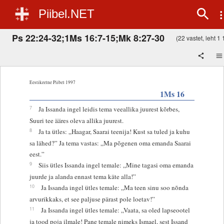
Piibel.NET
Ps 22:24-32;1Ms 16:7-15;Mk 8:27-30
(22 vastet, leht 1 
Eestikeelne Piibel 1997
1Ms 16
7
Ja Issanda ingel leidis tema veeallika juurest kõrbes,
Suuri tee ääres oleva allika juurest.
8
Ja ta ütles: „Haagar, Saarai teenija! Kust sa tuled ja kuhu
sa lähed?” Ja tema vastas: „Ma põgenen oma emanda Saarai
eest.”
9
Siis ütles Issanda ingel temale: „Mine tagasi oma emanda
juurde ja alanda ennast tema käte alla!”
10
Ja Issanda ingel ütles temale: „Ma teen sinu soo nõnda
arvurikkaks, et see paljuse pärast pole loetav!”
11
Ja Issanda ingel ütles temale: „Vaata, sa oled lapseootel
ja tood poja ilmale! Pane temale nimeks Ismael, sest Issand