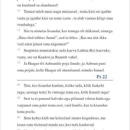
on kuulnud su alandusest!
12
Temast tuleb mees nagu metseesel - tema käsi on igaühe
vastu ja igaühe käsi on tema vastu - ta elab vaenus kõigi oma
vendadega.”
13
Siis ta nimetas Issandat, kes temaga oli rääkinud, nimega
„Sina oled nähtav Jumal”, sest ta ütles: „Kas ma siin ikka
veel näen pärast oma nägemust?”
14
Seepärast nimetatakse seda kaevu Lahhai-Roi kaevuks;
vaata, see on Kaadesi ja Baaredi vahel.
15
Ja Haagar tõi Aabramile poja ilmale; ja Aabram pani
oma pojale, kelle Haagar oli sünnitanud, nimeks Ismael.
Ps 22
24
Teie, kes Issandat kardate, kiitke teda, kõik Jaakobi
sugu, austage teda! Ja värisege tema ees, kõik Iisraeli sugu!
25
Sest ta ei pannud halvaks ega põlanud viletsa häda ega
varjanud oma palet tema eest, vaid kuulis, kui ta kisendas
tema poole.
26
Sinu kohta käib mu kiituslaul suures koguduses, ma
tasun oma tõotused nende ees, kes teda kardavad.
27