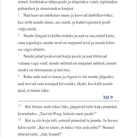
nimel: loodetakse tühja peale ja räägitakse valet, sigitatakse
pahandust ja sünnitatakse kurjust.
5
Nad hauvad mürkmao mune ja koovad ämblikuvõrku;
kes sööb nende mune, see sureb, ja katkivajutatust poeb
välja rästik.
6
Nende lõngad ei kõlba riideks ja nad ei saa endid katta
oma tegudega; nende teod on nurjatud teod ja nende kätes
on vägivallatöö.
7
Nende jalad jooksevad kurja poole ja nad tõttavad
valama vaga verd; nende mõtted on nurjatud mõtted, nende
teedel on rüüstamine ja hävitus.
8
Rahu rada nad ei tunne ja õigust ei ole nende jälgedes;
nad teevad oma teerajad kõveraiks, ükski, kes käib nende
peal, ei tunne rahu.
Mt 9
27
Kui Jeesus sealt edasi läks, järgnesid talle kaks pimedat,
kisendades: „Taaveti Poeg, halasta meie peale!”
28
Kui ta siis koju tuli, astusid pimedad ta juurde. Ja Jeesus
küsis neilt: „Kas te usute, et mina võin seda teha?” Nemad
ütlesid talle: „Jah, Issand!”