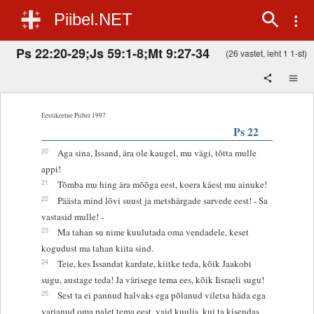
Piibel.NET
Ps 22:20-29;Js 59:1-8;Mt 9:27-34
(26 vastet, leht 1 1-st)
Eestikeelne Piibel 1997
Ps 22
20
Aga sina, Issand, ära ole kaugel, mu vägi, tõtta mulle
appi!
21
Tõmba mu hing ära mõõga eest, koera käest mu ainuke!
22
Päästa mind lõvi suust ja metshärgade sarvede eest! - Sa
vastasid mulle! -
23
Ma tahan su nime kuulutada oma vendadele, keset
kogudust ma tahan kiita sind.
24
Teie, kes Issandat kardate, kiitke teda, kõik Jaakobi
sugu, austage teda! Ja värisege tema ees, kõik Iisraeli sugu!
25
Sest ta ei pannud halvaks ega põlanud viletsa häda ega
varjanud oma palet tema eest, vaid kuulis, kui ta kisendas