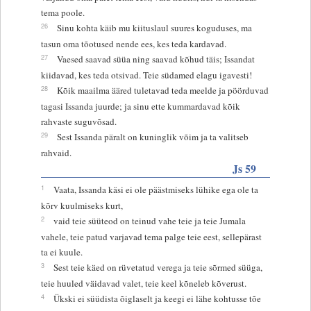
tema poole.
26
Sinu kohta käib mu kiituslaul suures koguduses, ma
tasun oma tõotused nende ees, kes teda kardavad.
27
Vaesed saavad süüa ning saavad kõhud täis; Issandat
kiidavad, kes teda otsivad. Teie südamed elagu igavesti!
28
Kõik maailma ääred tuletavad teda meelde ja pöörduvad
tagasi Issanda juurde; ja sinu ette kummardavad kõik
rahvaste suguvõsad.
29
Sest Issanda päralt on kuninglik võim ja ta valitseb
rahvaid.
Js 59
1
Vaata, Issanda käsi ei ole päästmiseks lühike ega ole ta
kõrv kuulmiseks kurt,
2
vaid teie süüteod on teinud vahe teie ja teie Jumala
vahele, teie patud varjavad tema palge teie eest, sellepärast
ta ei kuule.
3
Sest teie käed on rüvetatud verega ja teie sõrmed süüga,
teie huuled väidavad valet, teie keel kõneleb kõverust.
4
Ükski ei süüdista õiglaselt ja keegi ei lähe kohtusse tõe