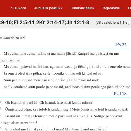
Sisukord
Juhuslik peatükk
Juhuslik salm
Tagasiside
L
:9-10;Fl 2:5-11 2Kr 2:14-17;Jh 12:1-8
(38 vastet, leht 1 1-st)
estikeelne Piibel 1997
Ps 22
2
Mu Jumal, mu Jumal, miks sa mu maha jätsid? Kaugel mu päästest on mu
oigamissõnad.
3
Mu Jumal, päeval ma hüüan, aga sa ei vasta, ja ööselgi, kuid ei leia enesele rahu.
4
Ja ometi oled sina püha, kelle trooniks on Iisraeli kiituslaulud.
5
Sinu peale lootsid meie esiisad, lootsid, ja sina päästsid nad;
6
nad kisendasid sinu poole ja pääsesid, nad lootsid sinu peale ega jäänud häbisse
Ps 118
25
Oh Issand, aita nüüd! Oh Issand, lase hästi korda minna!
26
Õnnistatud olgu, kes tuleb Issanda nimel! Meie õnnistame teid Issanda kojast.
27
Issand on Jumal ja tema on meile paistnud nagu valgus. Siduge peoohvrid
köitega altari sarvedeni!
28
Sina oled mu Jumal ja sind ma tänan! Mu Jumal, sind ma ülistan!