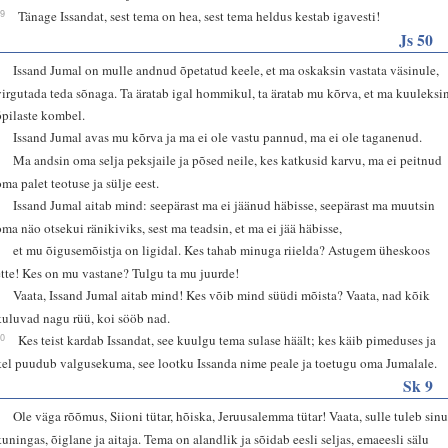
29
Tänage Issandat, sest tema on hea, sest tema heldus kestab igavesti!
Js 50
4
Issand Jumal on mulle andnud õpetatud keele, et ma oskaksin vastata väsinule,
virgutada teda sõnaga. Ta äratab igal hommikul, ta äratab mu kõrva, et ma kuuleksi
õpilaste kombel.
5
Issand Jumal avas mu kõrva ja ma ei ole vastu pannud, ma ei ole taganenud.
6
Ma andsin oma selja peksjaile ja põsed neile, kes katkusid karvu, ma ei peitnud
oma palet teotuse ja sülje eest.
7
Issand Jumal aitab mind: seepärast ma ei jäänud häbisse, seepärast ma muutsin
oma näo otsekui ränikiviks, sest ma teadsin, et ma ei jää häbisse,
8
et mu õigusemõistja on ligidal. Kes tahab minuga riielda? Astugem üheskoos
ette! Kes on mu vastane? Tulgu ta mu juurde!
9
Vaata, Issand Jumal aitab mind! Kes võib mind süüdi mõista? Vaata, nad kõik
kuluvad nagu rüü, koi sööb nad.
10
Kes teist kardab Issandat, see kuulgu tema sulase häält; kes käib pimeduses ja
kel puudub valgusekuma, see lootku Issanda nime peale ja toetugu oma Jumalale.
Sk 9
9
Ole väga rõõmus, Siioni tütar, hõiska, Jeruusalemma tütar! Vaata, sulle tuleb sin
kuningas, õiglane ja aitaja. Tema on alandlik ja sõidab eesli seljas, emaeesli sälu