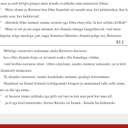
kaasa ja teeb kõigis paigus meie kaudu avalikuks oma tunnetuse lõhna.
15
Meie oleme ju Kristuse hea lõhn Jumalale nii nende seas, kes päästetakse, kui k
nende seas, kes hukkuvad:
16
ühtedele lõhn surmast surma, teistele aga lõhn elust ellu. Ja kes selleks kõlbab?
17
Meie ei ole ju nii nagu mitmed, kes Jumala sõnaga hangeldavad, vaid meie
räägime selge meelega, jah, nagu Jumalast lähtudes, Jumala palge ees, Kristuses.
Fl 2
5
Mõtelge iseenestes sedasama, mida Kristuses Jeesuses:
6
kes, olles Jumala kuju, ei arvanud osaks olla Jumalaga võrdne,
7
vaid loobus iseenese olust, võttes orja kuju, saades inimese sarnaseks; ja ta leiti
välimuselt inimesena.
8
Ta alandas iseennast, saades kuulekaks surmani, pealegi ristisurmani.
9
Seepärast on Jumal tõstnud ta kõrgemaks kõrgest ja annetanud talle selle nime,
mis on üle iga nime,
10
et Jeesuse nimes nõtkuks iga põlv nii taevas kui maa peal kui maa all,
11
ja et iga keel tunnistaks: Jeesus Kristus on Issand - Jumala Isa kirkuseks.