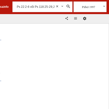
Piibel 1997
isainfo
.