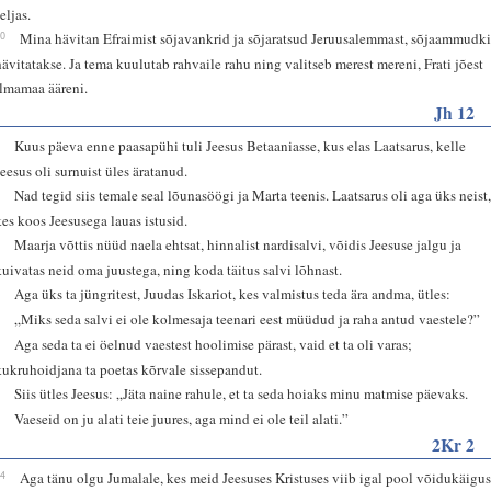
eljas.
10
Mina hävitan Efraimist sõjavankrid ja sõjaratsud Jeruusalemmast, sõjaammudk
hävitatakse. Ja tema kuulutab rahvaile rahu ning valitseb merest mereni, Frati jõest
ilmamaa ääreni.
Jh 12
1
Kuus päeva enne paasapühi tuli Jeesus Betaaniasse, kus elas Laatsarus, kelle
Jeesus oli surnuist üles äratanud.
2
Nad tegid siis temale seal lõunasöögi ja Marta teenis. Laatsarus oli aga üks neist
kes koos Jeesusega lauas istusid.
3
Maarja võttis nüüd naela ehtsat, hinnalist nardisalvi, võidis Jeesuse jalgu ja
kuivatas neid oma juustega, ning koda täitus salvi lõhnast.
4
Aga üks ta jüngritest, Juudas Iskariot, kes valmistus teda ära andma, ütles:
5
„Miks seda salvi ei ole kolmesaja teenari eest müüdud ja raha antud vaestele?”
6
Aga seda ta ei öelnud vaestest hoolimise pärast, vaid et ta oli varas;
kukruhoidjana ta poetas kõrvale sissepandut.
7
Siis ütles Jeesus: „Jäta naine rahule, et ta seda hoiaks minu matmise päevaks.
8
Vaeseid on ju alati teie juures, aga mind ei ole teil alati.”
2Kr 2
14
Aga tänu olgu Jumalale, kes meid Jeesuses Kristuses viib igal pool võidukäigu