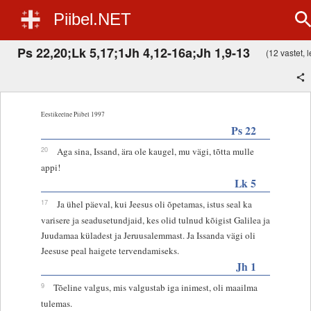
Piibel.NET
Ps 22,20;Lk 5,17;1Jh 4,12-16a;Jh 1,9-13
(12 vastet, l
Eestikeelne Piibel 1997
Ps 22
20
Aga sina, Issand, ära ole kaugel, mu vägi, tõtta mulle
appi!
Lk 5
17
Ja ühel päeval, kui Jeesus oli õpetamas, istus seal ka
varisere ja seadusetundjaid, kes olid tulnud kõigist Galilea ja
Juudamaa küladest ja Jeruusalemmast. Ja Issanda vägi oli
Jeesuse peal haigete tervendamiseks.
Jh 1
9
Tõeline valgus, mis valgustab iga inimest, oli maailma
tulemas.