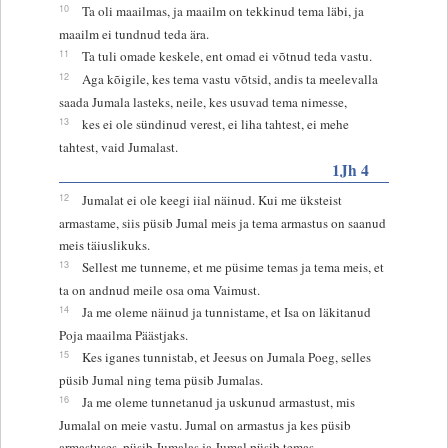
10
Ta oli maailmas, ja maailm on tekkinud tema läbi, ja
maailm ei tundnud teda ära.
11
Ta tuli omade keskele, ent omad ei võtnud teda vastu.
12
Aga kõigile, kes tema vastu võtsid, andis ta meelevalla
saada Jumala lasteks, neile, kes usuvad tema nimesse,
13
kes ei ole sündinud verest, ei liha tahtest, ei mehe
tahtest, vaid Jumalast.
1Jh 4
12
Jumalat ei ole keegi iial näinud. Kui me üksteist
armastame, siis püsib Jumal meis ja tema armastus on saanud
meis täiuslikuks.
13
Sellest me tunneme, et me püsime temas ja tema meis, et
ta on andnud meile osa oma Vaimust.
14
Ja me oleme näinud ja tunnistame, et Isa on läkitanud
Poja maailma Päästjaks.
15
Kes iganes tunnistab, et Jeesus on Jumala Poeg, selles
püsib Jumal ning tema püsib Jumalas.
16
Ja me oleme tunnetanud ja uskunud armastust, mis
Jumalal on meie vastu. Jumal on armastus ja kes püsib
armastuses, püsib Jumalas ja Jumal püsib temas.