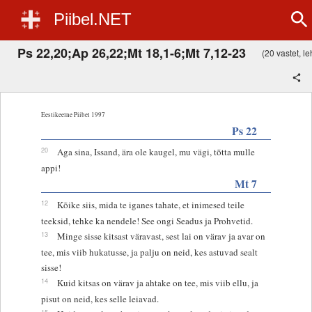
Piibel.NET
Ps 22,20;Ap 26,22;Mt 18,1-6;Mt 7,12-23
(20 vastet, leh
Eestikeelne Piibel 1997
Ps 22
20
Aga sina, Issand, ära ole kaugel, mu vägi, tõtta mulle
appi!
Mt 7
12
Kõike siis, mida te iganes tahate, et inimesed teile
teeksid, tehke ka nendele! See ongi Seadus ja Prohvetid.
13
Minge sisse kitsast väravast, sest lai on värav ja avar on
tee, mis viib hukatusse, ja palju on neid, kes astuvad sealt
sisse!
14
Kuid kitsas on värav ja ahtake on tee, mis viib ellu, ja
pisut on neid, kes selle leiavad.
15