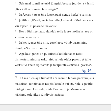
1
Selsamal tunnil astusid jüngrid Jeesuse juurde ja küsisid:
„Kes küll on suurim taevariigis?”
2
Ja Jeesus kutsus ühe lapse, pani nende keskele seisma
3
ja ütles: „Tõesti, ma ütlen teile, kui te ei pöördu ega saa
kui lapsed, ei pääse te taevariiki!
4
Kes nüüd iseennast alandab selle lapse taoliseks, see on
suurim taevariigis.
5
Ja kes iganes ühe niisuguse lapse võtab vastu minu
nimel, võtab vastu minu.
6
Aga kes iganes on püüniseks kellele tahes neist
pisikestest minusse uskujaist, sellele oleks parem, et talle
veskikivi kaela riputataks ja ta uputataks mere sügavusse.
Ap 26
22
Et ma olen aga Jumalalt abi saanud tänase päevani, siis
ma seisan, tunnistades nii pisikestele kui suurtele, ega ütle
midagi muud kui seda, mida Prohvetid ja Mooses on
rääkinud tulevikus sündivaist asjust: