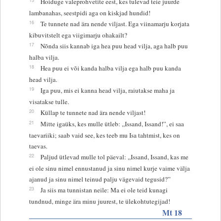
Hoiduge valeprohvetite eest, kes tulevad teie juurde
lambanahas, seestpidi aga on kiskjad hundid!
16
Te tunnete nad ära nende viljast. Ega viinamarju korjata
kibuvitstelt ega viigimarju ohakailt?
17
Nõnda siis kannab iga hea puu head vilja, aga halb puu
halba vilja.
18
Hea puu ei või kanda halba vilja ega halb puu kanda
head vilja.
19
Iga puu, mis ei kanna head vilja, raiutakse maha ja
visatakse tulle.
20
Küllap te tunnete nad ära nende viljast!
21
Mitte igaüks, kes mulle ütleb: „Issand, Issand!”, ei saa
taevariiki; saab vaid see, kes teeb mu Isa tahtmist, kes on
taevas.
22
Paljud ütlevad mulle tol päeval: „Issand, Issand, kas me
ei ole sinu nimel ennustanud ja sinu nimel kurje vaime välja
ajanud ja sinu nimel teinud palju vägevaid tegusid?”
23
Ja siis ma tunnistan neile: Ma ei ole teid kunagi
tundnud, minge ära minu juurest, te ülekohtutegijad!
Mt 18