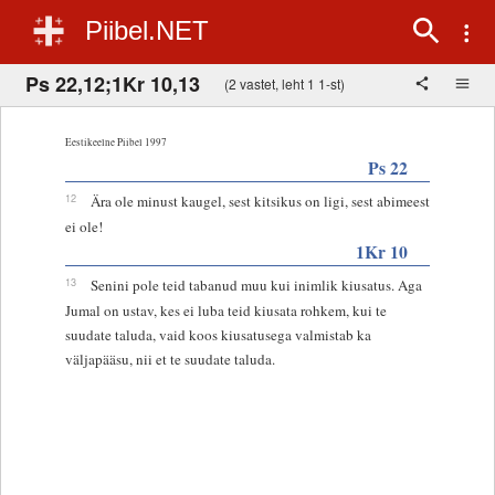
Piibel.NET
Ps 22,12;1Kr 10,13
(2 vastet, leht 1 1-st)
Eestikeelne Piibel 1997
Ps 22
12
Ära ole minust kaugel, sest kitsikus on ligi, sest abimeest
ei ole!
1Kr 10
13
Senini pole teid tabanud muu kui inimlik kiusatus. Aga
Jumal on ustav, kes ei luba teid kiusata rohkem, kui te
suudate taluda, vaid koos kiusatusega valmistab ka
väljapääsu, nii et te suudate taluda.