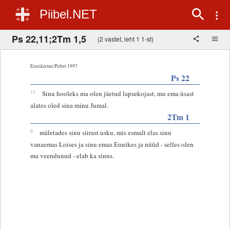
Piibel.NET
Ps 22,11;2Tm 1,5
(2 vastet, leht 1 1-st)
Eestikeelne Piibel 1997
Ps 22
11
Sinu hooleks ma olen jäetud lapsekojast, mu ema üsast
alates oled sina minu Jumal.
2Tm 1
5
mäletades sinu siirast usku, mis esmalt elas sinu
vanaemas Loises ja sinu emas Eunikes ja nüüd - selles olen
ma veendunud - elab ka sinus.