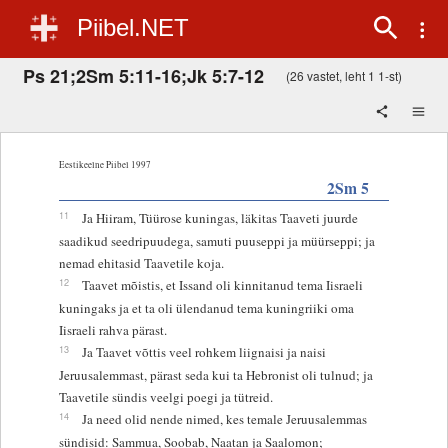
Piibel.NET
Ps 21;2Sm 5:11-16;Jk 5:7-12
(26 vastet, leht 1 1-st)
Eestikeelne Piibel 1997
2Sm 5
11
Ja Hiiram, Tüürose kuningas, läkitas Taaveti juurde
saadikud seedripuudega, samuti puuseppi ja müürseppi; ja
nemad ehitasid Taavetile koja.
12
Taavet mõistis, et Issand oli kinnitanud tema Iisraeli
kuningaks ja et ta oli ülendanud tema kuningriiki oma
Iisraeli rahva pärast.
13
Ja Taavet võttis veel rohkem liignaisi ja naisi
Jeruusalemmast, pärast seda kui ta Hebronist oli tulnud; ja
Taavetile sündis veelgi poegi ja tütreid.
14
Ja need olid nende nimed, kes temale Jeruusalemmas
sündisid: Sammua, Soobab, Naatan ja Saalomon;