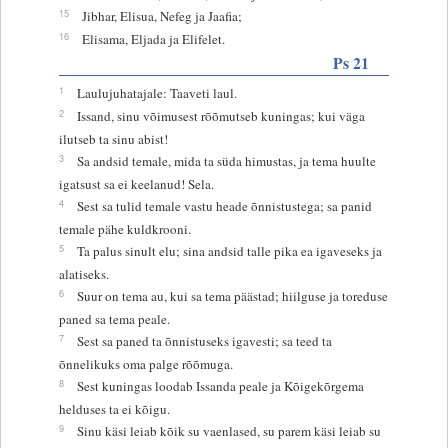
15
Jibhar, Elisua, Nefeg ja Jaafia;
16
Elisama, Eljada ja Elifelet.
Ps 21
1
Laulujuhatajale: Taaveti laul.
2
Issand, sinu võimusest rõõmutseb kuningas; kui väga
ilutseb ta sinu abist!
3
Sa andsid temale, mida ta süda himustas, ja tema huulte
igatsust sa ei keelanud! Sela.
4
Sest sa tulid temale vastu heade õnnistustega; sa panid
temale pähe kuldkrooni.
5
Ta palus sinult elu; sina andsid talle pika ea igaveseks ja
alatiseks.
6
Suur on tema au, kui sa tema päästad; hiilguse ja toreduse
paned sa tema peale.
7
Sest sa paned ta õnnistuseks igavesti; sa teed ta
õnnelikuks oma palge rõõmuga.
8
Sest kuningas loodab Issanda peale ja Kõigekõrgema
helduses ta ei kõigu.
9
Sinu käsi leiab kõik su vaenlased, su parem käsi leiab su