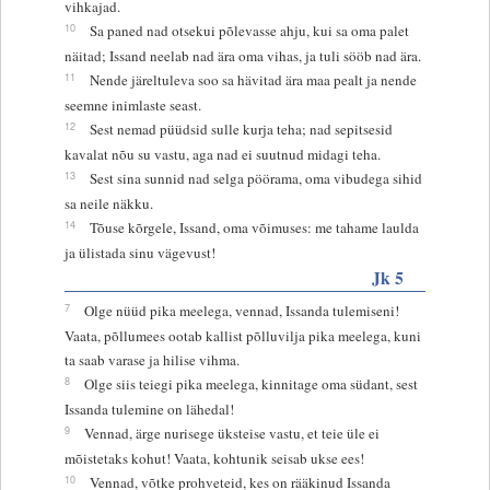
vihkajad.
10
Sa paned nad otsekui põlevasse ahju, kui sa oma palet
näitad; Issand neelab nad ära oma vihas, ja tuli sööb nad ära.
11
Nende järeltuleva soo sa hävitad ära maa pealt ja nende
seemne inimlaste seast.
12
Sest nemad püüdsid sulle kurja teha; nad sepitsesid
kavalat nõu su vastu, aga nad ei suutnud midagi teha.
13
Sest sina sunnid nad selga pöörama, oma vibudega sihid
sa neile näkku.
14
Tõuse kõrgele, Issand, oma võimuses: me tahame laulda
ja ülistada sinu vägevust!
Jk 5
7
Olge nüüd pika meelega, vennad, Issanda tulemiseni!
Vaata, põllumees ootab kallist põlluvilja pika meelega, kuni
ta saab varase ja hilise vihma.
8
Olge siis teiegi pika meelega, kinnitage oma südant, sest
Issanda tulemine on lähedal!
9
Vennad, ärge nurisege üksteise vastu, et teie üle ei
mõistetaks kohut! Vaata, kohtunik seisab ukse ees!
10
Vennad, võtke prohveteid, kes on rääkinud Issanda