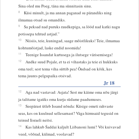
Sina oled mu Poeg, täna ma sünnitasin sinu.
8
Küsi minult, ja ma annan paganad su pärandiks ning
ilmamaa otsad su omandiks.
9
Sa peksad nad puruks raudkepiga, sa lööd nad katki nagu
potissepa tehtud astjad.”
10
Niisiis, teie, kuningad, saage mõistlikuks! Teie, ilmamaa
kohtumõistjad, laske endid noomida!
11
Teenige Issandat kartusega ja ilutsege värisemisega!
12
Andke suud Pojale, et ta ei vihastaks ja teie ei hukkuks
oma teel; sest tema viha süttib pea! Õndsad on kõik, kes
tema juures pelgupaika otsivad.
Jr 18
12
Aga nad vastavad: Asjata! Sest me käime oma nõu järgi
ja talitame igaüks oma kurja südame paadumuses.
13
Seepärast ütleb Issand nõnda: Küsige ometi rahvaste
seas, kes on kuulnud sellesarnast? Väga hirmsaid tegusid on
teinud Iisraeli neitsi.
14
Kas lahkub Šaddai kaljult Liibanoni lumi? Või kuivavad
veed, võõrad, külmad, voolavad?