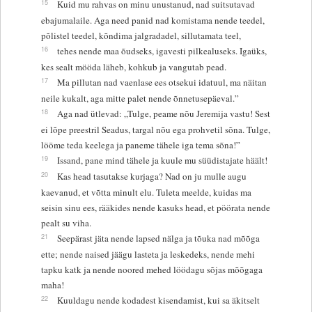
15
Kuid mu rahvas on minu unustanud, nad suitsutavad
ebajumalaile. Aga need panid nad komistama nende teedel,
põlistel teedel, kõndima jalgradadel, sillutamata teel,
16
tehes nende maa õudseks, igavesti pilkealuseks. Igaüks,
kes sealt mööda läheb, kohkub ja vangutab pead.
17
Ma pillutan nad vaenlase ees otsekui idatuul, ma näitan
neile kukalt, aga mitte palet nende õnnetusepäeval.”
18
Aga nad ütlevad: „Tulge, peame nõu Jeremija vastu! Sest
ei lõpe preestril Seadus, targal nõu ega prohvetil sõna. Tulge,
lööme teda keelega ja paneme tähele iga tema sõna!”
19
Issand, pane mind tähele ja kuule mu süüdistajate häält!
20
Kas head tasutakse kurjaga? Nad on ju mulle augu
kaevanud, et võtta minult elu. Tuleta meelde, kuidas ma
seisin sinu ees, rääkides nende kasuks head, et pöörata nende
pealt su viha.
21
Seepärast jäta nende lapsed nälga ja tõuka nad mõõga
ette; nende naised jäägu lasteta ja leskedeks, nende mehi
tapku katk ja nende noored mehed löödagu sõjas mõõgaga
maha!
22
Kuuldagu nende kodadest kisendamist, kui sa äkitselt