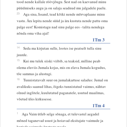
tood nende kallale röövjõugu. Sest nad on kaevanud minu
püüdmiseks augu ja on salaja seadnud mu jalgadele paelu.
23
Aga sina, Issand, tead kõiki nende mõrvaplaane minu
vastu. Ära lepita nende süüd ja ära kustuta nende pattu oma
palge eest! Komistagu nad sinu palge ees - talita nendega
nõnda oma viha ajal!
1Tm 3
14
Seda ma kirjutan sulle, lootes ise peatselt tulla sinu
juurde.
15
Kui mu tulek siiski viibib, sa teaksid, milline peab
olema eluviis Jumala kojas, mis on elava Jumala kogudus,
tõe sammas ja alustugi.
16
Tunnistatavalt suur on jumalakartuse saladus: Jumal on
avalikuks saanud lihas, õigeks tunnistatud vaimus, nähtav
olnud inglitele, kuulutatud paganatele, usutud maailmas,
võetud üles kirkusesse.
1Tm 4
1
Aga Vaim ütleb selge sõnaga, et tulevastel aegadel
mõned taganevad usust ja hoiavad eksitajate vaimude ja
kurjade vaimude õpetuste poole