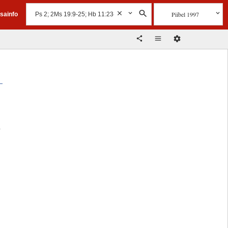
Piibel 1997
isainfo
a