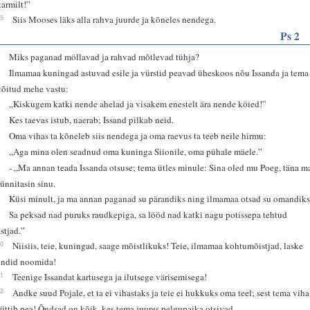
karmilt!”
25
Siis Mooses läks alla rahva juurde ja kõneles nendega.
Ps 2
1
Miks paganad möllavad ja rahvad mõtlevad tühja?
2
Ilmamaa kuningad astuvad esile ja vürstid peavad üheskoos nõu Issanda ja tema
võitud mehe vastu:
3
„Kiskugem katki nende ahelad ja visakem enestelt ära nende köied!”
4
Kes taevas istub, naerab; Issand pilkab neid.
5
Oma vihas ta kõneleb siis nendega ja oma raevus ta teeb neile hirmu:
6
„Aga mina olen seadnud oma kuninga Siionile, oma pühale mäele.”
7
- „Ma annan teada Issanda otsuse; tema ütles minule: Sina oled mu Poeg, täna m
sünnitasin sinu.
8
Küsi minult, ja ma annan paganad su pärandiks ning ilmamaa otsad su omandiks
9
Sa peksad nad puruks raudkepiga, sa lööd nad katki nagu potissepa tehtud
astjad.”
10
Niisiis, teie, kuningad, saage mõistlikuks! Teie, ilmamaa kohtumõistjad, laske
endid noomida!
11
Teenige Issandat kartusega ja ilutsege värisemisega!
12
Andke suud Pojale, et ta ei vihastaks ja teie ei hukkuks oma teel; sest tema viha
süttib pea! Õndsad on kõik, kes tema juures pelgupaika otsivad.