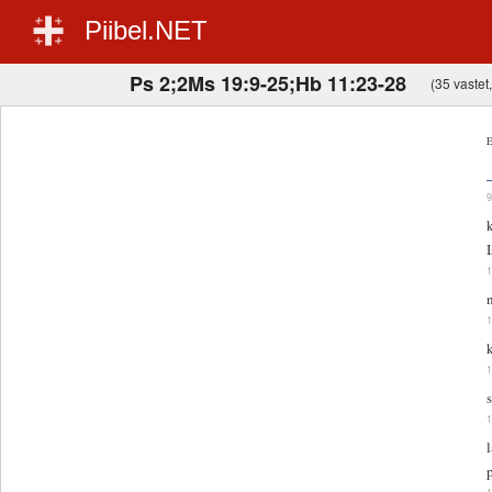
Piibel.NET
Ps 2;2Ms 19:9-25;Hb 11:23-28
(35 vastet,
E