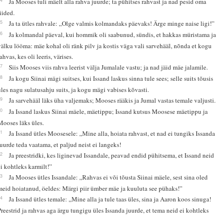
Ja Mooses tuli mäelt alla rahva juurde; ta pühitses rahvast ja nad pesid oma
riided.
15
Ja ta ütles rahvale: „Olge valmis kolmandaks päevaks! Ärge minge naise ligi!”
16
Ja kolmandal päeval, kui hommik oli saabunud, sündis, et hakkas müristama ja
välku lööma: mäe kohal oli ränk pilv ja kostis väga vali sarvehääl, nõnda et kogu
ahvas, kes oli leeris, värises.
17
Siis Mooses viis rahva leerist välja Jumalale vastu; ja nad jäid mäe jalamile.
18
Ja kogu Siinai mägi suitses, kui Issand laskus sinna tule sees; selle suits tõusis
üles nagu sulatusahju suits, ja kogu mägi vabises kõvasti.
19
Ja sarvehääl läks üha valjemaks; Mooses rääkis ja Jumal vastas temale valjusti.
20
Ja Issand laskus Siinai mäele, mäetippu; Issand kutsus Moosese mäetippu ja
Mooses läks üles.
21
Ja Issand ütles Moosesele: „Mine alla, hoiata rahvast, et nad ei tungiks Issanda
juurde teda vaatama, et paljud neist ei langeks!
22
Ja preestridki, kes liginevad Issandale, peavad endid pühitsema, et Issand neid
ei kohtleks karmilt!”
23
Ja Mooses ütles Issandale: „Rahvas ei või tõusta Siinai mäele, sest sina oled
meid hoiatanud, öeldes: Märgi piir ümber mäe ja kuuluta see pühaks!”
24
Ja Issand ütles temale: „Mine alla ja tule taas üles, sina ja Aaron koos sinuga!
Preestrid ja rahvas aga ärgu tungigu üles Issanda juurde, et tema neid ei kohtleks