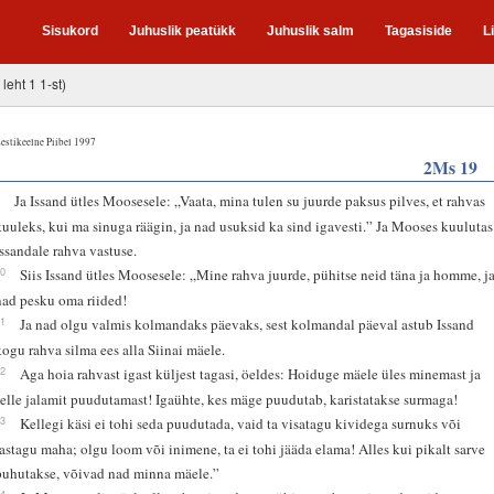
Sisukord
Juhuslik peatükk
Juhuslik salm
Tagasiside
L
 leht 1 1-st)
estikeelne Piibel 1997
2Ms 19
9
Ja Issand ütles Moosesele: „Vaata, mina tulen su juurde paksus pilves, et rahvas
kuuleks, kui ma sinuga räägin, ja nad usuksid ka sind igavesti.” Ja Mooses kuulutas
Issandale rahva vastuse.
10
Siis Issand ütles Moosesele: „Mine rahva juurde, pühitse neid täna ja homme, j
nad pesku oma riided!
11
Ja nad olgu valmis kolmandaks päevaks, sest kolmandal päeval astub Issand
kogu rahva silma ees alla Siinai mäele.
12
Aga hoia rahvast igast küljest tagasi, öeldes: Hoiduge mäele üles minemast ja
selle jalamit puudutamast! Igaühte, kes mäge puudutab, karistatakse surmaga!
13
Kellegi käsi ei tohi seda puudutada, vaid ta visatagu kividega surnuks või
lastagu maha; olgu loom või inimene, ta ei tohi jääda elama! Alles kui pikalt sarve
puhutakse, võivad nad minna mäele.”
14